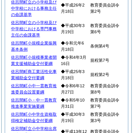
佐呂間町立の小学校及び
◆平成26年2
教育委員会訓令
中学校における事務主任
月18日
第2号
の命課基準
佐呂間町立の小学校及び
◆平成30年3
教育委員会訓令
中学校における専門事務
月19日
第6号
主任の命課基準
佐呂間町小規模企業振興
◆令和元年6
条例第4号
基本条例
月18日
佐呂間町小規模事業者開
◆令和4年3月
規程第7号
業支援補助金交付要綱
16日
佐呂間町商工業活性化事
◆平成25年3
規程第2号
業補助金交付要綱
月18日
佐呂間町小中一貫教育推
◆令和6年12
教育委員会訓令
進委員会設置要綱
月27日
第8号
佐呂間町小・中一貫教育
◆令和5年10
教育委員会訓令
推進事業実施要綱
月31日
第7号
佐呂間町小中学生資格取
◆平成30年3
教育委員会訓令
得検定補助金交付要綱
月19日
第3号
佐呂間町立小中学校出席
◆平成13年12
教育委員会訓令