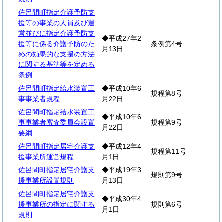
佐呂間町指定介護予防支
援等の事業の人員及び運
営並びに指定介護予防支
◆平成27年2
援等に係る介護予防のた
条例第4号
月13日
めの効果的な支援の方法
に関する基準等を定める
条例
佐呂間町指定給水装置工
◆平成10年6
規程第8号
事事業者規程
月22日
佐呂間町指定給水装置工
◆平成10年6
事事業者審査委員会設置
規程第9号
月22日
要綱
佐呂間町指定居宅介護支
◆平成12年4
規程第11号
援事業所運営規程
月1日
佐呂間町指定居宅介護支
◆平成19年3
規則第9号
援事業所設置規則
月13日
佐呂間町指定居宅介護支
◆平成30年4
援事業所の指定に関する
規則第6号
月1日
規則