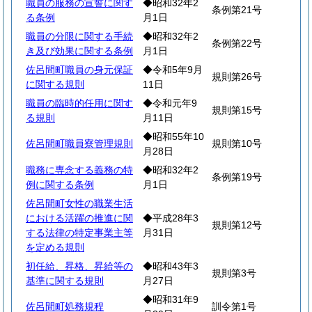
職員の服務の宣誓に関す
◆昭和32年2
条例第21号
る条例
月1日
職員の分限に関する手続
◆昭和32年2
条例第22号
き及び効果に関する条例
月1日
佐呂間町職員の身元保証
◆令和5年9月
規則第26号
に関する規則
11日
職員の臨時的任用に関す
◆令和元年9
規則第15号
る規則
月11日
◆昭和55年10
佐呂間町職員寮管理規則
規則第10号
月28日
職務に専念する義務の特
◆昭和32年2
条例第19号
例に関する条例
月1日
佐呂間町女性の職業生活
における活躍の推進に関
◆平成28年3
規則第12号
する法律の特定事業主等
月31日
を定める規則
初任給、昇格、昇給等の
◆昭和43年3
規則第3号
基準に関する規則
月27日
◆昭和31年9
佐呂間町処務規程
訓令第1号