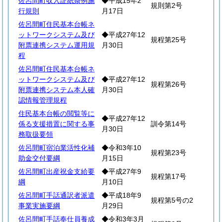
佐呂間町収入証紙条例施
◆平成15年2
規則第2号
行規則
月17日
佐呂間町住民基本台帳ネ
ットワークシステム及び
◆平成27年12
規程第25号
附票連携システム運用規
月30日
程
佐呂間町住民基本台帳ネ
ットワークシステム及び
◆平成27年12
規程第26号
附票連携システム本人確
月30日
認情報管理規程
住民基本台帳の閲覧等に
◆平成27年12
係る支援措置に関する事
訓令第14号
月30日
務取扱要領
佐呂間町宿泊業活性化補
◆令和3年10
規程第23号
助金交付要綱
月15日
佐呂間町出産祝金支給要
◆平成27年9
規程第17号
綱
月10日
佐呂間町手話通訳者派遣
◆平成18年9
規程第5号の2
事業実施要綱
月29日
佐呂間町手話奉仕員養成
◆令和3年3月