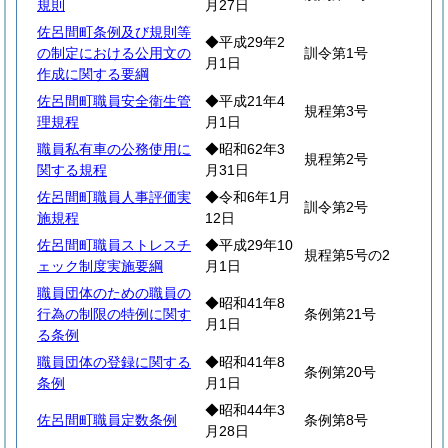
規則
月27日
佐呂間町条例及び規則等
◆平成29年2
の制定における公用文の
訓令第1号
月1日
作成に関する要綱
佐呂間町職員安全衛生管
◆平成21年4
規程第3号
理規程
月1日
職員私有車の公務使用に
◆昭和62年3
規程第2号
関する規程
月31日
佐呂間町職員人事評価実
◆令和6年1月
訓令第2号
施規程
12日
佐呂間町職員ストレスチ
◆平成29年10
規程第5号の2
ェック制度実施要綱
月1日
職員団体のための職員の
◆昭和41年8
行為の制限の特例に関す
条例第21号
月1日
る条例
職員団体の登録に関する
◆昭和41年8
条例第20号
条例
月1日
◆昭和44年3
佐呂間町職員定数条例
条例第8号
月28日