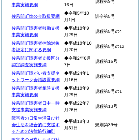
規程第9号
事業実施要綱
16日
◆令和5年10
佐呂間町準公金取扱要綱
訓令第5号
月1日
佐呂間町障害者移動支援
◆平成18年9
規程第5号の4
事業実施要綱
月29日
佐呂間町障害者控除対象
◆平成18年10
規程第5号の12
者認定に関する要綱
月20日
佐呂間町障害者支援区分
◆令和2年8月
規程第16号
認定調査実施要綱
7日
佐呂間町障がい者支援ネ
◆平成24年1
規程第1号
ットワーク会議設置要綱
月16日
佐呂間町障害者相談支援
◆平成18年9
規程第5号の1
事業実施要綱
月29日
佐呂間町障害者日中一時
◆平成22年7
規程第13号
支援事業実施要綱
月26日
障害者の日常生活及び社
◆平成18年3
会生活を総合的に支援す
規則第39号
月31日
るための法律施行細則
障害者の日常生活及び社