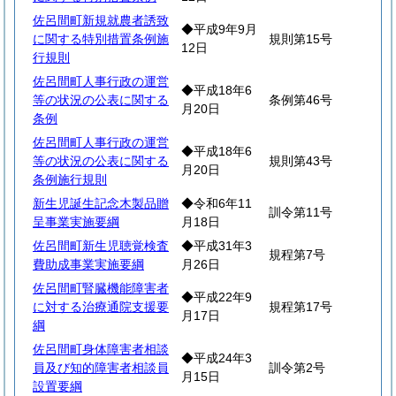
佐呂間町新規就農者誘致
◆平成9年9月
に関する特別措置条例施
規則第15号
12日
行規則
佐呂間町人事行政の運営
◆平成18年6
等の状況の公表に関する
条例第46号
月20日
条例
佐呂間町人事行政の運営
◆平成18年6
等の状況の公表に関する
規則第43号
月20日
条例施行規則
新生児誕生記念木製品贈
◆令和6年11
訓令第11号
呈事業実施要綱
月18日
佐呂間町新生児聴覚検査
◆平成31年3
規程第7号
費助成事業実施要綱
月26日
佐呂間町腎臓機能障害者
◆平成22年9
に対する治療通院支援要
規程第17号
月17日
綱
佐呂間町身体障害者相談
◆平成24年3
員及び知的障害者相談員
訓令第2号
月15日
設置要綱