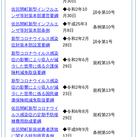
月30日
佐呂間町新型インフルエ
◆令和2年10
訓令第10号
ンザ等対策本部運営要綱
月30日
佐呂間町新型インフルエ
◆平成25年3
条例第10号
ンザ等対策本部条例
月8日
新型コロナウイルス感染
◆令和2年2月
訓令第1号
症対策本部設置要綱
28日
新型コロナウイルス感染
症の影響により収入が減
◆令和2年6月
規程第15号
少した世帯に係る介護保
29日
険料減免取扱要綱
新型コロナウイルス感染
症の影響により収入が減
◆令和2年6月
規程第13号
少した世帯に係る国民健
23日
康保険税減免取扱要綱
佐呂間町新型コロナウイ
◆令和6年8月
ルス感染症の定期予防接
規程第23号
29日
種費用助成要綱
佐呂間町新規就農者誘致
◆平成9年9月
条例第10号
に関する特別措置条例
12日