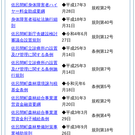
佐呂間町身体障害者ハイ
◆平成17年3
規程第2号
ヤー料金助成要綱
月28日
身体障害者福祉法施行細
◆平成18年3
規則第40号
則
月31日
佐呂間町新庁舎建設検討
◆令和4年6月
規則第12号
審議会設置規則
27日
佐呂間町立診療所の設置
◆平成25年3
条例第12号
及び管理に関する条例
月14日
佐呂間町立診療所の設置
◆平成25年3
及び管理に関する条例施
規則第7号
月14日
行規則
佐呂間町森林環境譲与税
◆令和元年6
条例第5号
基金条例
月18日
佐呂間町森林組合事業運
◆平成31年3
規程第2号
営資金融資要綱
月20日
佐呂間町森林組合事業運
◆平成3年3月
条例第4号
営資金利子補給条例
29日
佐呂間町森林整備対策事
◆平成3年9月
規則第18号
業補助規則
26日