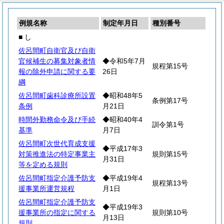
例規名称
制定年月日
種別番号
■ し
佐呂間町自衛官及び自衛
官候補生の募集対象者情
◆令和5年7月
規程第15号
報の除外申請に関する要
26日
綱
佐呂間町歯科診療所設置
◆昭和48年5
条例第17号
条例
月21日
時間外勤務命令及び手続
◆昭和40年4
訓令第1号
基準
月7日
佐呂間町次世代育成支援
◆平成17年3
対策推進法の特定事業主
規則第15号
月31日
等を定める規則
佐呂間町指定介護予防支
◆平成19年4
規程第13号
援事業所運営規程
月1日
佐呂間町指定介護予防支
◆平成19年3
援事業所の指定に関する
規則第10号
月13日
規則