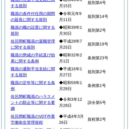
規則第4号
する規則
月15日
職員の条件付任用の期間
◆令和元年9
規則第14号
の延長に関する規則
月11日
職員の職の設置に関する
◆昭和39年1
規則第2号
規則
月30日
佐呂間町職員の退職管理
◆平成28年7
規則第19号
に関する規則
月25日
職員の懲戒の手続及び効
◆昭和32年2
条例第23号
果に関する条例
月1日
職員の通勤手当支給に関
◆平成16年1
規則第2号
する規則
月27日
職員の定年等に関する条
◆昭和59年1
条例第1号
例
月28日
佐呂間町職員のハラスメ
◆令和3年12
ントの防止等に関する要
訓令第5号
月28日
綱
佐呂間町職員のVDT作業
◆平成4年3月
規程第2号
労働衛生管理規程
26日