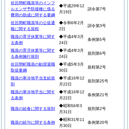
佐呂間町職員等のインフ
◆平成29年12
ルエンザ予防接種に係る
訓令第7号
月19日
費用の助成に関する要綱
佐呂間町職員等の公益通
◆令和6年2月
訓令第3号
報に関する規程
2日
職員の育児休業等に関す
◆平成4年3月
条例第5号
る条例
24日
職員の育児休業等に関す
◆平成4年3月
規則第6号
る条例施行規則
24日
佐呂間町職員の勧奨退職
◆平成5年3月
規程第2号
取扱要綱
30日
職員の寒冷地手当支給規
◆平成16年12
規則第25号
則
月22日
職員の寒冷地手当に関す
◆平成16年12
条例第21号
る条例
月22日
◆昭和56年3
職員の給食に関する規則
規則第2号
月31日
◆昭和31年11
職員の給与に関する条例
条例第20号
月30日