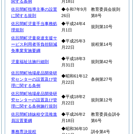
関する条例
月18日
佐呂間町指導主事の設置
◆令和7年9月
教育委員会規則
に関する規則
26日
第8号
佐呂間町児童手当事務処
◆平成24年4
規則第10号
理規則
月1日
佐呂間町児童発達支援サ
◆平成25年3
ービス利用者等負担額減
規程第14号
月22日
免事業実施要綱
◆平成18年3
児童福祉法施行細則
規則第42号
月31日
佐呂間町地場産品開発研
◆昭和61年12
究センターの設置及び管
条例第27号
月22日
理に関する条例
佐呂間町地場産品開発研
◆平成18年2
究センターの設置及び管
規則第12号
月22日
理に関する条例施行規則
佐呂間町姉妹校交流推進
◆平成26年2
教育委員会訓令
員設置要綱
月18日
第6号
◆昭和36年10
事務専決規程
訓令第4号