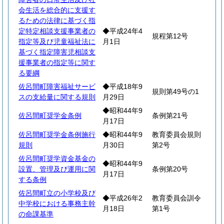
会生活を総合的に支援す
るための法律に基づく指
定特定相談支援事業者の
◆平成24年4
規程第12号
指定等及び児童福祉法に
月1日
基づく指定障害児相談支
援事業者の指定等に関す
る要綱
佐呂間町障害福祉サービ
◆平成18年9
規則第49号の1
スの支給量に関する規則
月29日
◆昭和44年9
佐呂間町奨学金条例
条例第21号
月17日
佐呂間町奨学金条例施行
◆昭和44年9
教育委員会規則
規則
月30日
第2号
佐呂間町奨学資金基金の
◆昭和44年9
設置、管理及び運用に関
条例第20号
月17日
する条例
佐呂間町立の小学校及び
◆平成26年2
教育委員会訓令
中学校における事務主幹
月18日
第1号
の命課基準