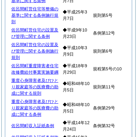
基準に関する条例
月7日
佐呂間町営住宅等整備の
◆平成25年3
基準に関する条例施行規
規則第5号
月7日
則
佐呂間町営住宅の設置及
◆平成9年10
条例第12号
び管理に関する条例
月23日
佐呂間町営住宅の設置及
◆平成10年3
び管理に関する条例施行
規則第6号
月9日
規則
佐呂間町重度障害者住宅
◆平成18年9
規程第5号の10
改修費給付事業実施要綱
月29日
重度心身障害者及びひと
◆昭和48年10
り親家庭等の医療費の助
規則第11号
月5日
成に関する規則
重度心身障害者及びひと
◆昭和48年10
り親家庭等の医療費の助
条例第29号
月5日
成に関する条例
◆平成14年12
佐呂間町収入証紙条例
条例第32号
月24日