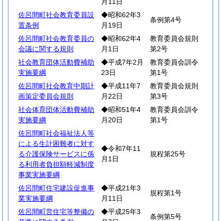
月11日
佐呂間町社会教育委員設
◆昭和62年3
条例第4号
置条例
月19日
佐呂間町社会教育委員の
◆昭和62年4
教育委員会規則
会議に関する規則
月1日
第2号
社会教育団体活動費補助
◆平成7年2月
教育委員会訓令
実施要綱
23日
第1号
佐呂間町社会教育中期計
◆平成11年7
教育委員会規則
画策定委員会規則
月22日
第3号
社会体育団体活動費補助
◆昭和51年4
教育委員会訓令
実施要綱
月20日
第1号
佐呂間町社会福祉法人等
による生計困難者に対す
◆令和7年11
る介護保険サービスに係
規程第25号
月1日
る利用者負担額軽減制度
事業実施要綱
佐呂間町住宅建設促進事
◆平成21年3
規程第1号
業実施要綱
月11日
佐呂間町営住宅等整備の
◆平成25年3
条例第5号