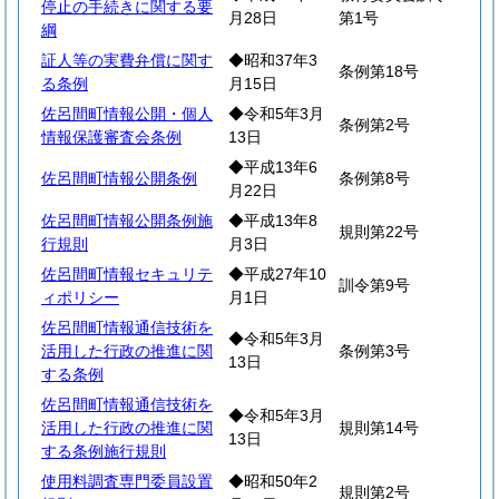
停止の手続きに関する要
月28日
第1号
綱
証人等の実費弁償に関す
◆昭和37年3
条例第18号
る条例
月15日
佐呂間町情報公開・個人
◆令和5年3月
条例第2号
情報保護審査会条例
13日
◆平成13年6
佐呂間町情報公開条例
条例第8号
月22日
佐呂間町情報公開条例施
◆平成13年8
規則第22号
行規則
月3日
佐呂間町情報セキュリテ
◆平成27年10
訓令第9号
ィポリシー
月1日
佐呂間町情報通信技術を
◆令和5年3月
活用した行政の推進に関
条例第3号
13日
する条例
佐呂間町情報通信技術を
◆令和5年3月
活用した行政の推進に関
規則第14号
13日
する条例施行規則
使用料調査専門委員設置
◆昭和50年2
規則第2号