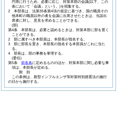
円滑に行うため、必要に応じ、対策本部の会議
(以下、この
条において「会議」という。)
を招集する。
2
本部長は、法第35条第4項の規定に基づき、国の職員その
他本町の職員以外の者を会議に出席させたときは、当該出
席者に対し、意見を求めることができる。
(部)
第4条
本部長は、必要と認めるときは、対策本部に部を置く
ことができる。
2
部に属すべき本部員は、本部長が指名する。
3
部に部長を置き、本部長の指名する本部員がこれに当た
る。
4
部長は、部の事務を掌理する。
(委任)
第5条
前各条
に定めるもののほか、対策本部に関し必要な事
項は、本部長が定める。
附
則
この条例は、新型インフルエンザ等対策特別措置法の施行
の日から施行する。