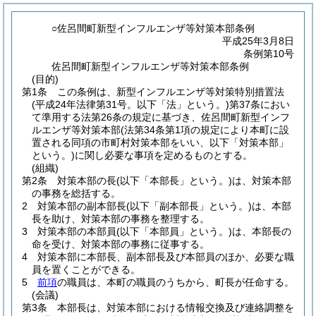
○佐呂間町新型インフルエンザ等対策本部条例
平成25年3月8日
条例第10号
佐呂間町新型インフルエンザ等対策本部条例
(目的)
第1条
この条例は、新型インフルエンザ等対策特別措置法
(平成24年法律第31号。以下「法」という。)
第37条におい
て準用する法第26条の規定に基づき、佐呂間町新型インフ
ルエンザ等対策本部
(法第34条第1項の規定により本町に設
置される同項の市町村対策本部をいい、以下「対策本部」
という。)
に関し必要な事項を定めるものとする。
(組織)
第2条
対策本部の長
(以下「本部長」という。)
は、対策本部
の事務を総括する。
2
対策本部の副本部長
(以下「副本部長」という。)
は、本部
長を助け、対策本部の事務を整理する。
3
対策本部の本部員
(以下「本部員」という。)
は、本部長の
命を受け、対策本部の事務に従事する。
4
対策本部に本部長、副本部長及び本部員のほか、必要な職
員を置くことができる。
5
前項
の職員は、本町の職員のうちから、町長が任命する。
(会議)
第3条
本部長は、対策本部における情報交換及び連絡調整を