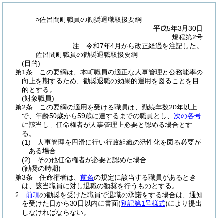
○佐呂間町職員の勧奨退職取扱要綱
平成5年3月30日
規程第2号
注 令和7年4月から改正経過を注記した。
佐呂間町職員の勧奨退職取扱要綱
(目的)
第1条
この要綱は、本町職員の適正な人事管理と公務能率の
向上を期するため、勧奨退職の効果的運用を図ることを目
的とする。
(対象職員)
第2条
この要綱の適用を受ける職員は、勤続年数20年以上
で、年齢50歳から59歳に達するまでの職員とし、
次の各号
に該当し、任命権者が人事管理上必要と認める場合とす
る。
(1)
人事管理を円滑に行い行政組織の活性化を図る必要が
ある場合
(2)
その他任命権者が必要と認めた場合
(勧奨の時期)
第3条
任命権者は、
前条
の規定に該当する職員があるとき
は、該当職員に対し退職の勧奨を行うものとする。
2
前項
の勧奨を受けた職員で退職の承諾をする場合は、通知
を受けた日から30日以内に書面
(
別記第1号様式
)
により提出
しなければならない。