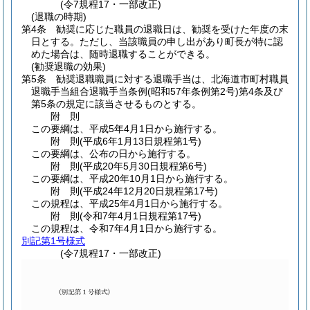
(令7規程17・一部改正)
(退職の時期)
第4条
勧奨に応じた職員の退職日は、勧奨を受けた年度の末
日とする。
ただし、当該職員の申し出があり町長が特に認
めた場合は、随時退職することができる。
(勧奨退職の効果)
第5条
勧奨退職職員に対する退職手当は、北海道市町村職員
退職手当組合退職手当条例
(昭和57年条例第2号)
第4条及び
第5条の規定に該当させるものとする。
附
則
この要綱は、平成5年4月1日から施行する。
附
則
(平成6年1月13日
規程第1号)
この要綱は、公布の日から施行する。
附
則
(平成20年5月30日
規程第6号)
この要綱は、平成20年10月1日から施行する。
附
則
(平成24年12月20日
規程第17号)
この規程は、平成25年4月1日から施行する。
附
則
(令和7年4月1日
規程第17号)
この規程は、令和7年4月1日から施行する。
別記第1号様式
(令7規程17・一部改正)