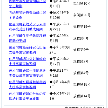
乳幼児等医療費助成に関
◆昭和48年9
規則第10号
する規則
月10日
乳幼児等医療費助成に関
◆昭和48年9
条例第26号
する条例
月10日
佐呂間町乳幼児フッ素塗
◆平成25年3
規程第19号
布事業受診料助成要綱
月22日
佐呂間町任意予防接種費
◆平成22年4
規程第8号
用助成要綱
月1日
佐呂間町妊産婦安心出産
◆令和5年3月
規程第9号
支援事業実施要綱
27日
佐呂間町認知症対策総合
◆平成29年2
規程第2号
支援事業実施要綱
月17日
佐呂間町妊婦一般健康診
◆平成21年4
規程第4号
査費助成事業実施要綱
月1日
佐呂間町妊婦等包括相談
◆令和7年4月
規程第15号
支援事業実施要綱
1日
佐呂間町妊婦のための支
◆令和7年4月
規程第14号
援給付事業実施要綱
1日