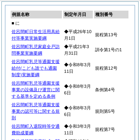
例規名称
制定年月日
種別番号
■ に
佐呂間町日常生活用具給
◆平成26年10
規程第13号
付等事業実施要綱
月1日
佐呂間町乳児家庭全戸訪
◆平成21年3
訓令第1号の1
問事業実施要綱
月31日
佐呂間町乳児等通園支援
◆令和8年3月
給付(こども誰でも通園
規程第12号
11日
制度)実施要綱
佐呂間町乳児等通園支援
◆令和8年3月
事業の設備及び運営に関
条例第4号
6日
する基準を定める条例
佐呂間町乳児等通園支援
◆令和8年3月
事業の認可等に関する規
規則第5号
6日
則
佐呂間町入退院時等交通
◆令和3年3月
規程第7号
費助成要綱
11日