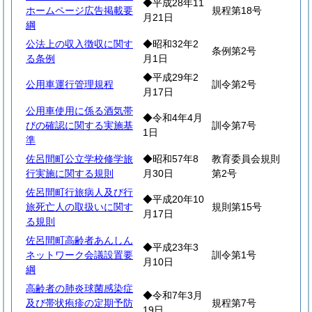
◆平成28年11
ホームページ広告掲載要
規程第18号
月21日
綱
公法上の収入徴収に関す
◆昭和32年2
条例第2号
る条例
月1日
◆平成29年2
公用車運行管理規程
訓令第2号
月17日
公用車使用に係る酒気帯
◆令和4年4月
びの確認に関する実施基
訓令第7号
1日
準
佐呂間町公立学校修学旅
◆昭和57年8
教育委員会規則
行実施に関する規則
月30日
第2号
佐呂間町行旅病人及び行
◆平成20年10
旅死亡人の取扱いに関す
規則第15号
月17日
る規則
佐呂間町高齢者あんしん
◆平成23年3
ネットワーク会議設置要
訓令第1号
月10日
綱
高齢者の肺炎球菌感染症
◆令和7年3月
及び帯状疱疹の定期予防
規程第7号
19日