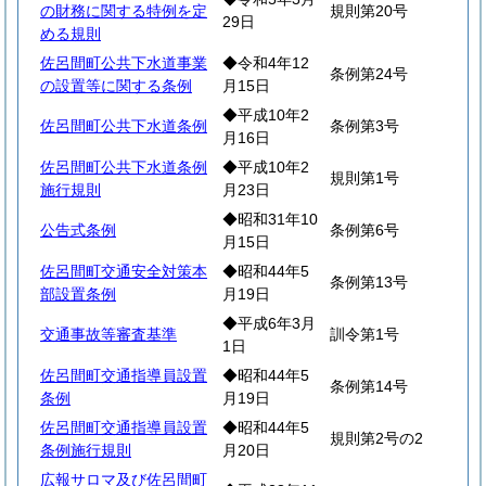
の財務に関する特例を定
規則第20号
29日
める規則
佐呂間町公共下水道事業
◆令和4年12
条例第24号
の設置等に関する条例
月15日
◆平成10年2
佐呂間町公共下水道条例
条例第3号
月16日
佐呂間町公共下水道条例
◆平成10年2
規則第1号
施行規則
月23日
◆昭和31年10
公告式条例
条例第6号
月15日
佐呂間町交通安全対策本
◆昭和44年5
条例第13号
部設置条例
月19日
◆平成6年3月
交通事故等審査基準
訓令第1号
1日
佐呂間町交通指導員設置
◆昭和44年5
条例第14号
条例
月19日
佐呂間町交通指導員設置
◆昭和44年5
規則第2号の2
条例施行規則
月20日
広報サロマ及び佐呂間町