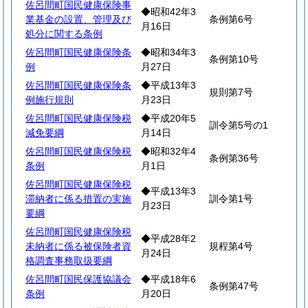
佐呂間町国民健康保険事
◆昭和42年3
業基金の設置、管理及び
条例第6号
月16日
処分に関する条例
佐呂間町国民健康保険条
◆昭和34年3
条例第10号
例
月27日
佐呂間町国民健康保険条
◆平成13年3
規則第7号
例施行規則
月23日
佐呂間町国民健康保険税
◆平成20年5
訓令第5号の1
減免要綱
月14日
佐呂間町国民健康保険税
◆昭和32年4
条例第36号
条例
月1日
佐呂間町国民健康保険税
◆平成13年3
滞納者に係る措置の実施
訓令第1号
月23日
要綱
佐呂間町国民健康保険税
◆平成28年2
未納者に係る被保険者資
規程第4号
月24日
格調査事務取扱要綱
佐呂間町国民保護協議会
◆平成18年6
条例第47号
条例
月20日