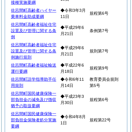
接種実施要綱
佐呂間町高齢者ハイヤー
◆令和3年3月
規程第6号
乗車料金助成要綱
11日
佐呂間町高齢者福祉住宅
◆平成29年6
設置及び管理に関する条
条例第7号
月21日
例
佐呂間町高齢者福祉住宅
◆平成29年6
設置及び管理に関する条
規則第7号
月21日
例施行規則
佐呂間町高齢者福祉輸送
◆平成22年6
規程第9号
運行要綱
月18日
佐呂間町語学指導助手任
◆令和6年11
教育委員会規則
用規則
月14日
第5号
佐呂間町国民健康保険一
◆平成23年3
部負担金の減免及び徴収
規程第6号
月30日
猶予の取扱要綱
佐呂間町国民健康保険一
◆令和4年8月
部負担金保険者処分実施
規程第22号
1日
要綱