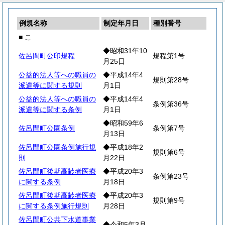
例規名称
制定年月日
種別番号
■ こ
◆昭和31年10
佐呂間町公印規程
規程第1号
月25日
公益的法人等への職員の
◆平成14年4
規則第28号
派遣等に関する規則
月1日
公益的法人等への職員の
◆平成14年4
条例第36号
派遣等に関する条例
月1日
◆昭和59年6
佐呂間町公園条例
条例第7号
月13日
佐呂間町公園条例施行規
◆平成18年2
規則第6号
則
月22日
佐呂間町後期高齢者医療
◆平成20年3
条例第23号
に関する条例
月18日
佐呂間町後期高齢者医療
◆平成20年3
規則第9号
に関する条例施行規則
月28日
佐呂間町公共下水道事業
◆令和5年3月