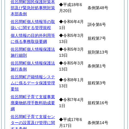
佐呂間町国民保護対策本
◆平成18年6
部及び緊急対処事態対策
条例第48号
月20日
本部条例
佐呂間町個人情報等の取
◆令和6年4月
訓令第6号
扱いに関する管理規程
1日
個人情報の目的外利用等
◆令和5年3月
規程第7号
に係る事務取扱要綱
13日
佐呂間町個人情報保護法
◆令和5年3月
規則第13号
施行細則
13日
佐呂間町個人情報保護法
◆令和5年3月
条例第1号
施行条例
13日
佐呂間町戸籍情報システ
◆令和8年1月
ムに係るデータ保護管理
規程第3号
13日
要領
佐呂間町子育て支援事業
◆令和7年4月
廃棄物処理手数料助成要
規程第16号
1日
綱
佐呂間町子育て支援セン
◆平成17年6
ターの設置及び管理に関
条例第14号
月17日
する条例