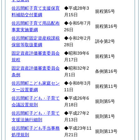
佐呂間町子育て支援保育
◆平成28年3
規程第5号
料補助交付要綱
月15日
佐呂間町子育て用品配布
◆令和5年7月
規程第16号
事業実施要綱
26日
佐呂間町固定資産税課税
◆令和2年2月
訓令第2号
保留等取扱要綱
28日
固定資産評価審査委員会
◆昭和39年6
規程第1号
規程
月17日
固定資産評価審査委員会
◆昭和32年2
条例第16号
条例
月1日
佐呂間町こども家庭セン
◆令和8年3月
規程第11号
ター設置要綱
11日
佐呂間町子ども・子育て
◆平成26年6
規則第5号
会議設置規則
月18日
佐呂間町子ども・子育て
◆平成27年2
規則第1号
支援法施行細則
月13日
佐呂間町子ども手当事務
◆平成23年11
規則第13号
処理規則
月21日