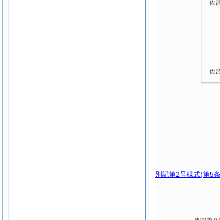
別記第2号様式
(第5