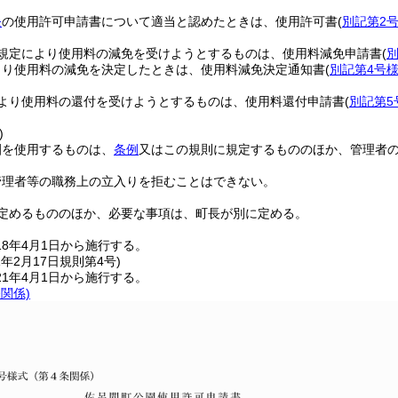
条
の使用許可申請書について適当と認めたときは、使用許可書
(
別記第2
規定により使用料の減免を受けようとするものは、使用料減免申請書
(
より使用料の減免を決定したときは、使用料減免決定通知書
(
別記第4号
より使用料の還付を受けようとするものは、使用料還付申請書
(
別記第5
)
園を使用するものは、
条例
又はこの規則に規定するもののほか、管理者
管理者等の職務上の立入りを拒むことはできない。
定めるもののほか、必要な事項は、町長が別に定める。
8年4月1日から施行する。
1年2月17日
規則第4号)
1年4月1日から施行する。
条関係)