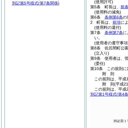
(使用許可)
別記第5号様式
(第7条関係)
第5条
町長は、
前
(使用料の減免)
第6条
条例第6条
の
2
町長は、
前項
に
(使用料の還付)
第7条
条例第7条
に
い。
(使用者の遵守事項
第8条
佐呂間町公
(立入り)
第9条
使用者は、
(委任)
第10条
この規則に
附
則
この規則は、平成1
附
則
(平成2
この規則は、平成2
別記第1号様式
(第4