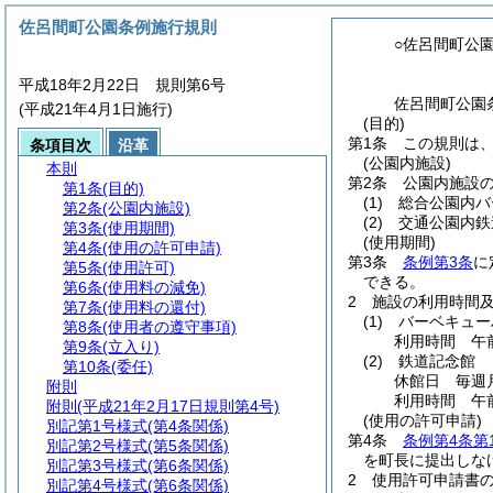
佐呂間町公園条例施行規則
○佐呂間町公
平成18年2月22日 規則第6号
佐呂間町公園
(平成21年4月1日施行)
(目的)
第1条
この規則は
条項目次
沿革
(公園内施設)
本則
第2条
公園内施設
第1条
(目的)
(1)
総合公園内バ
第2条
(公園内施設)
(2)
交通公園内鉄
第3条
(使用期間)
(使用期間)
第4条
(使用の許可申請)
第3条
条例第3条
に
第5条
(使用許可)
できる。
第6条
(使用料の減免)
2
施設の利用時間
第7条
(使用料の還付)
(1)
バーベキュー
第8条
(使用者の遵守事項)
利用時間 午
第9条
(立入り)
(2)
鉄道記念館
第10条
(委任)
休館日 毎週
附則
利用時間 午
附則
(平成21年2月17日規則第4号)
(使用の許可申請)
別記第1号様式
(第4条関係)
第4条
条例第4条第
別記第2号様式
(第5条関係)
を町長に提出しな
別記第3号様式
(第6条関係)
2
使用許可申請書
別記第4号様式
(第6条関係)