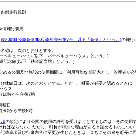
園条例施行規則
条例施行規則
、
佐呂間町公園条例
(昭和59年条例第7号。以下「条例」という。)
の施行
の名称は、次のとおりとする。
ーベキューハウス
(以下「バーベキューハウス」という。)
道記念館
(以下「鉄道記念館」という。)
定める公園及び施設の使用期間は、利用可能な期間内とし、管理者が必
及び休館日は、次のとおりとする。
ただし、町長が必要と認めるときは
ハウス
前10時から午後7時
月曜日
前9時から午後5時
1項
の規定により公園の使用の許可を受けようとするものは、その使用す
ければならない。
ただし、町長が特別な理由があると認めるものについ
の記載事項及び行事内容に変更が生じたときは、直ちにその旨を町長に