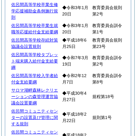
佐呂間高等学校卒業生修
◆令和3年1月
教育委員会規則
学応援補助金条例施行規
20日
第2号
則
佐呂間高等学校卒業生就
◆令和3年1月
教育委員会訓令
職等応援給付金支給要綱
20日
第1号
佐呂間高等学校存続対策
◆平成18年6
教育委員会規則
協議会設置規則
月25日
第23号
佐呂間高等学校タブレッ
◆令和7年3月
教育委員会訓令
ト端末購入給付金支給要
19日
第2号
綱
佐呂間高等学校入学者給
◆令和2年12
教育委員会訓令
付金支給要綱
月7日
第8号
サロマ湖畔森林レクリエ
◆平成30年4
ーションの森管理運営協
規程第18号
月27日
議会設置要綱
佐呂間コミュニティセン
◆平成18年2
ターの設置及び管理に関
規則第1号
月22日
する規則
佐呂間コミュニティセン
◆平成18年2