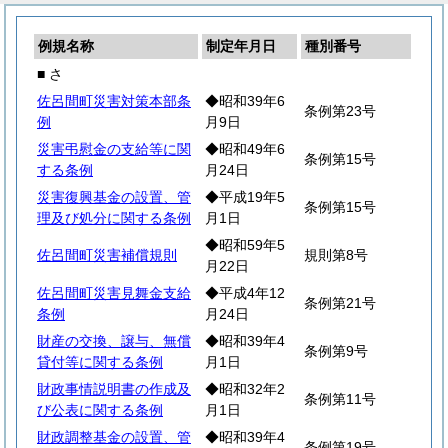
例規名称
制定年月日
種別番号
■ さ
佐呂間町災害対策本部条
◆昭和39年6
条例第23号
例
月9日
災害弔慰金の支給等に関
◆昭和49年6
条例第15号
する条例
月24日
災害復興基金の設置、管
◆平成19年5
条例第15号
理及び処分に関する条例
月1日
◆昭和59年5
佐呂間町災害補償規則
規則第8号
月22日
佐呂間町災害見舞金支給
◆平成4年12
条例第21号
条例
月24日
財産の交換、譲与、無償
◆昭和39年4
条例第9号
貸付等に関する条例
月1日
財政事情説明書の作成及
◆昭和32年2
条例第11号
び公表に関する条例
月1日
財政調整基金の設置、管
◆昭和39年4
条例第19号