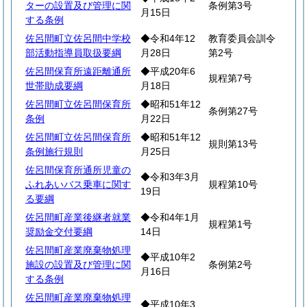
ターの設置及び管理に関
条例第3号
月15日
する条例
佐呂間町立佐呂間中学校
◆令和4年12
教育委員会訓令
部活動指導員取扱要綱
月28日
第2号
佐呂間保育所遠距離通所
◆平成20年6
規程第7号
世帯助成要綱
月18日
佐呂間町立佐呂間保育所
◆昭和51年12
条例第27号
条例
月22日
佐呂間町立佐呂間保育所
◆昭和51年12
規則第13号
条例施行規則
月25日
佐呂間保育所通所児童の
◆令和3年3月
ふれあいバス乗車に関す
規程第10号
19日
る要綱
佐呂間町産業後継者就業
◆令和4年1月
規程第1号
奨励金交付要綱
14日
佐呂間町産業廃棄物処理
◆平成10年2
施設の設置及び管理に関
条例第2号
月16日
する条例
佐呂間町産業廃棄物処理
◆平成10年3