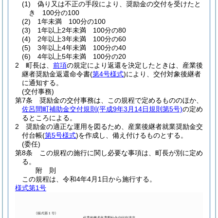
(1)
偽り又は不正の手段により、奨励金の交付を受けたと
き 100分の100
(2)
1年未満 100分の100
(3)
1年以上2年未満 100分の80
(4)
2年以上3年未満 100分の60
(5)
3年以上4年未満 100分の40
(6)
4年以上5年未満 100分の20
2
町長は、
前項
の規定により返還を決定したときは、産業後
継者奨励金返還命令書
(
第4号様式
)
により、交付対象後継者
に通知する。
(交付事務)
第7条
奨励金の交付事務は、この規程で定めるもののほか、
佐呂間町補助金交付規則
(平成9年3月14日規則第5号)
の定め
るところによる。
2
奨励金の適正な運用を図るため、産業後継者就業奨励金交
付台帳
(
第5号様式
)
を作成し、備え付けるものとする。
(委任)
第8条
この規程の施行に関し必要な事項は、町長が別に定め
る。
附
則
この規程は、令和4年4月1日から施行する。
様式第1号