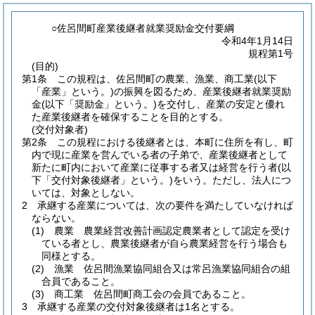
○佐呂間町産業後継者就業奨励金交付要綱
令和4年1月14日
規程第1号
(目的)
第1条
この規程は、佐呂間町の農業、漁業、商工業
(以下
「産業」という。)
の振興を図るため、産業後継者就業奨励
金
(以下「奨励金」という。)
を交付し、産業の安定と優れ
た産業後継者を確保することを目的とする。
(交付対象者)
第2条
この規程における後継者とは、本町に住所を有し、町
内で現に産業を営んでいる者の子弟で、産業後継者として
新たに町内において産業に従事する者又は経営を行う者
(以
下「交付対象後継者」という。)
をいう。
ただし、法人につ
いては、対象としない。
2
承継する産業については、次の要件を満たしていなければ
ならない。
(1)
農業 農業経営改善計画認定農業者として認定を受け
ている者とし、農業後継者が自ら農業経営を行う場合も
同様とする。
(2)
漁業 佐呂間漁業協同組合又は常呂漁業協同組合の組
合員であること。
(3)
商工業 佐呂間町商工会の会員であること。
3
承継する産業の交付対象後継者は1名とする。