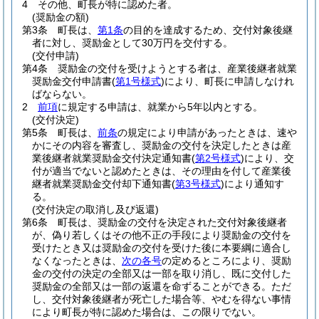
4
その他、町長が特に認めた者。
(奨励金の額)
第3条
町長は、
第1条
の目的を達成するため、交付対象後継
者に対し、奨励金として30万円を交付する。
(交付申請)
第4条
奨励金の交付を受けようとする者は、産業後継者就業
奨励金交付申請書
(
第1号様式
)
により、町長に申請しなけれ
ばならない。
2
前項
に規定する申請は、就業から5年以内とする。
(交付決定)
第5条
町長は、
前条
の規定により申請があったときは、速や
かにその内容を審査し、奨励金の交付を決定したときは産
業後継者就業奨励金交付決定通知書
(
第2号様式
)
により、交
付が適当でないと認めたときは、その理由を付して産業後
継者就業奨励金交付却下通知書
(
第3号様式
)
により通知す
る。
(交付決定の取消し及び返還)
第6条
町長は、奨励金の交付を決定された交付対象後継者
が、偽り若しくはその他不正の手段により奨励金の交付を
受けたとき又は奨励金の交付を受けた後に本要綱に適合し
なくなったときは、
次の各号
の定めるところにより、奨励
金の交付の決定の全部又は一部を取り消し、既に交付した
奨励金の全部又は一部の返還を命ずることができる。
ただ
し、交付対象後継者が死亡した場合等、やむを得ない事情
により町長が特に認めた場合は、この限りでない。