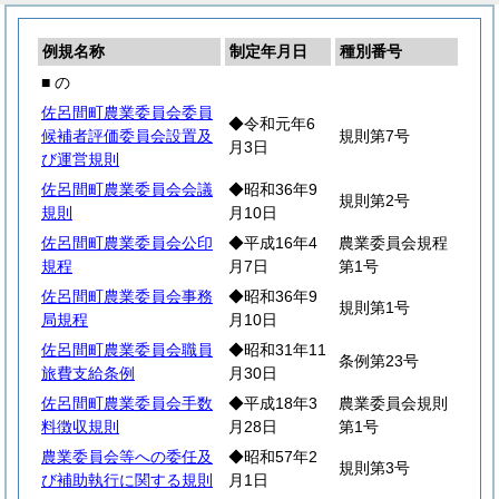
例規名称
制定年月日
種別番号
■ の
佐呂間町農業委員会委員
◆令和元年6
候補者評価委員会設置及
規則第7号
月3日
び運営規則
佐呂間町農業委員会会議
◆昭和36年9
規則第2号
規則
月10日
佐呂間町農業委員会公印
◆平成16年4
農業委員会規程
規程
月7日
第1号
佐呂間町農業委員会事務
◆昭和36年9
規則第1号
局規程
月10日
佐呂間町農業委員会職員
◆昭和31年11
条例第23号
旅費支給条例
月30日
佐呂間町農業委員会手数
◆平成18年3
農業委員会規則
料徴収規則
月28日
第1号
農業委員会等への委任及
◆昭和57年2
規則第3号
び補助執行に関する規則
月1日