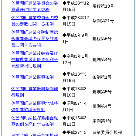
佐呂間町農業委員会の委
◆平成28年12
規程第19号
員選任に関する規程
月15日
佐呂間町農業委員会の委
◆平成28年12
条例第21号
員の定数に関する条例
月15日
佐呂間町農業金融制度総
◆平成5年9月
合推進会議の設置及び運
規程第6号
1日
営に関する要領
佐呂間町農業後継者及び
◆令和3年1月
中核農業者応援資金利子
規則第4号
12日
補給費補助規則
◆平成13年3
佐呂間町農業振興条例
条例第1号
月16日
佐呂間町農業振興条例施
◆平成13年3
規則第5号
行規則
月16日
佐呂間町農業振興地域整
◆昭和57年4
規則第4号
備促進協議会規則
月1日
佐呂間町納税貯蓄組合報
◆平成15年3
条例第1号
奨条例を廃止する条例
月13日
◆平成27年3
農業委員会規程
農地台帳点検等実施規程