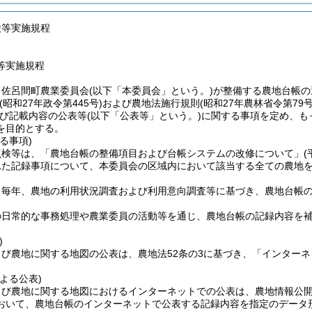
検等実施規程
等実施規程
、佐呂間町農業委員会
(以下「本委員会」という。)
が整備する農地台帳の
(昭和27年政令第445号)
および農地法施行規則
(昭和27年農林省令第79号
び記載内容の公表等
(以下「公表等」という。)
に関する事項を定め、も
を目的とする。
る事項)
点検等は、「農地台帳の整備項目および台帳システムの改修について」
(
れた記録事項について、本委員会の区域内において該当する全ての農地
、毎年、農地の利用状況調査および利用意向調査等に基づき、農地台帳
の日常的な事務処理や農業委員の活動等を通じ、農地台帳の記録内容を
)
よび農地に関する地図の公表は、農地法52条の3に基づき、「インター
よる公表)
よび農地に関する地図におけるインターネットでの公表は、農地情報公
おいて、農地台帳のインターネットで公表する記録内容を指定のデータ