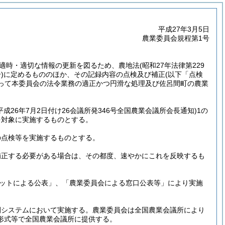
平成27年3月5日
農業委員会規程第1号
適時・適切な情報の更新を図るため、農地法
(昭和27年法律第229
)
に定めるもののほか、その記録内容の点検及び補正
(以下「点検
って本委員会の法令業務の適正かつ円滑な処理及び佐呂間町の農業
平成26年7月2日付け26会議所発346号全国農業会議所会長通知)
1の
を対象に実施するものとする。
の点検等を実施するものとする。
補正する必要がある場合は、その都度、速やかにこれを反映するも
ネットによる公表」、「農業委員会による窓口公表等」により実施
開システムにおいて実施する。
農業委員会は全国農業会議所により
形式等で全国農業会議所に提供する。