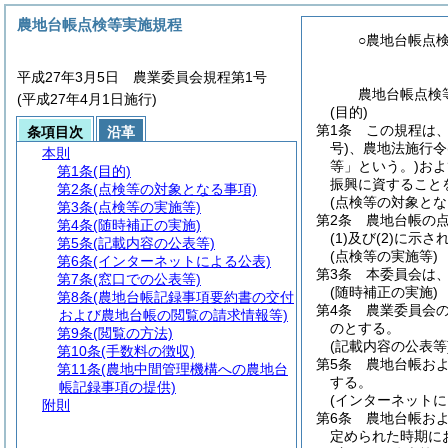
農地台帳点検等実施規程
○農地台帳点
平成27年3月5日 農業委員会規程第1号
農地台帳点検
(平成27年4月1日施行)
(目的)
第1条
この規程は
条項目次
沿革
号)
、農地法施行令
本則
等」という。)
およ
第1条
(目的)
振興に資すること
第2条
(点検等の対象となる事項)
(点検等の対象とな
第3条
(点検等の実施等)
第2条
農地台帳の
第4条
(随時補正の実施)
(1)
及び
(2)
に示さ
第5条
(記載内容の公表等)
(点検等の実施等)
第6条
(インターネットによる公表)
第3条
本委員会は
第7条
(窓口での公表等)
(随時補正の実施)
第8条
(農地台帳記録事項要約書の交付
第4条
農業委員会
および農地台帳の閲覧の請求情報等)
のとする。
第9条
(閲覧の方法)
(記載内容の公表等
第10条
(手数料の徴収)
第5条
農地台帳お
第11条
(農地中間管理機構への農地台
する。
帳記録事項の提供)
(インターネットに
附則
第6条
農地台帳お
定められた時期に