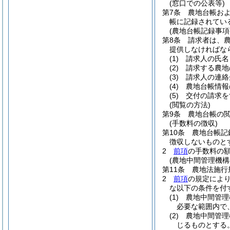
(窓口での公表等)
第7条
農地台帳お
帳に記録されてい
(農地台帳記録事
第8条
請求者は、
提供しなければな
(1)
請求人の氏名
(2)
請求する農地
(3)
請求人の連絡
(4)
農地台帳情報
(5)
交付の請求を
(閲覧の方法)
第9条
農地台帳の
(手数料の徴収)
第10条
農地台帳記
徴収しないものと
2
前項
の手数料の
(農地中間管理機
第11条
農地法施行
2
前項
の規定によ
な以下の条件を付
(1)
農地中間管理
必要な範囲内で
(2)
農地中間管理
じるものとする