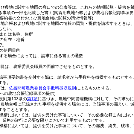
よび農地に関する地図の窓口での公表等は、これらの情報閲覧・提供を
る事項の一部を記載した書面
(閲覧用農地台帳および農地台帳記録事項要
項要約書の交付および農地台帳の閲覧の請求情報等)
農地台帳および農地に関する地図の情報の閲覧・提供を請求するときは
らない。
または名称、住所
の所在・地番
先
の使用目的
する場合にあっては、請求に係る書面の通数
閲覧は、農業委員会職員の面前でさせるものとする。
録事項要約書を交付する際は、請求者から手数料を徴収するものとする
する。
額は、
佐呂間町農業委員会手数料徴収規則
によるものとする。
構への農地台帳記録事項の提供)
規則第103条の
第1項
に基づき、農地中間管理機構に対して、その求めに
り農地台帳に記録された事項を提供する場合には、当該事項の漏えい、
することとする。
機構においては、提供を受けた事項について、その必要な範囲内におい
、業務の遂行に必要な限りにおいて利用するものとする。
機構においては、提供を受けた事項について、その漏洩、紛失、破壊、
。