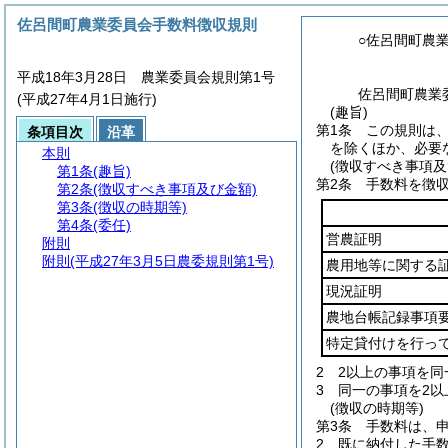
佐呂間町農業委員会手数料徴収規則
○佐呂間町農
平成18年3月28日 農業委員会規則第1号
佐呂間町農業
(平成27年4月1日施行)
(趣旨)
第1条
この規則は
条項目次
沿革
を除くほか、必要
本則
(徴収すべき事項及
第1条
(趣旨)
第2条
手数料を徴
第2条
(徴収すべき事項及び金額)
第3条
(徴収の時期等)
第4条
(委任)
営農証明
附則
附則
(平成27年3月5日農委規則第1号)
農用地等に関する
現況証明
農地台帳記録事項
特定貸付けを行っ
2
2以上の事項を同
3
同一の事項を2以
(徴収の時期等)
第3条
手数料は、
2
既に納付した手