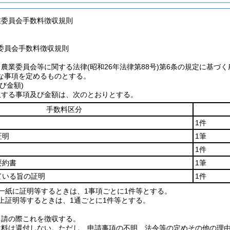
業委員会手数料徴収規則
委員会手数料徴収規則
、農業委員会等に関する法律
(昭和26年法律第88号)
第6条の規定に基づ
な事項を定めるものとする。
び金額)
収する事項及び金額は、次のとおりとする。
手数料区分
1件
証明
1筆
1件
要約書
1筆
ている旨の証明
1件
一紙に証明等するときは、1事項ごとに1件等とする。
上証明等するときは、1通ごとに1件等とする。
申請の際これを徴収する。
数料は還付しない。
ただし、申請事項の不明、法令等の定めその他の理