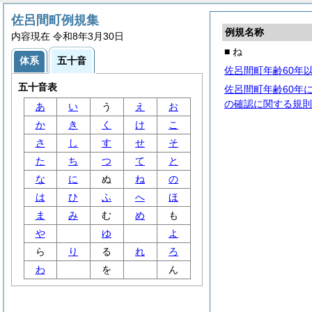
佐呂間町例規集
例規名称
内容現在 令和8年3月30日
■ ね
体系
五十音
佐呂間町年齢60年
五十音表
佐呂間町年齢60年
の確認に関する規則
あ
い
う
え
お
か
き
く
け
こ
さ
し
す
せ
そ
た
ち
つ
て
と
な
に
ぬ
ね
の
は
ひ
ふ
へ
ほ
ま
み
む
め
も
や
ゆ
よ
ら
り
る
れ
ろ
わ
を
ん