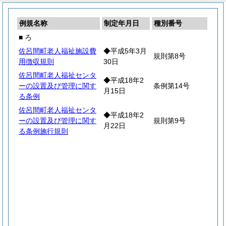
例規名称
制定年月日
種別番号
■ ろ
佐呂間町老人福祉施設費
◆平成5年3月
規則第8号
用徴収規則
30日
佐呂間町老人福祉センタ
◆平成18年2
ーの設置及び管理に関す
条例第14号
月15日
る条例
佐呂間町老人福祉センタ
◆平成18年2
ーの設置及び管理に関す
規則第9号
月22日
る条例施行規則