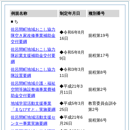
例規名称
制定年月日
種別番号
■ ち
佐呂間町地域おこし協力
◆令和6年8月
隊空き家改修事業補助金
規程第19号
16日
交付要綱
佐呂間町地域おこし協力
◆令和5年8月
隊起業支援補助金交付要
規程第17号
9日
綱
佐呂間町地域おこし協力
◆令和3年3月
規程第8号
隊設置要綱
11日
佐呂間町地域介護・福祉
◆平成21年3
空間等施設整備事業費補
規程第2号
月11日
助金交付要綱
地域学習活動支援事業
◆平成5年3月
教育委員会訓令
「まなびすと」実施要綱
25日
第2号
佐呂間町地域活動支援セ
◆平成21年6
規程第6号
ンター事業実施要綱
月26日