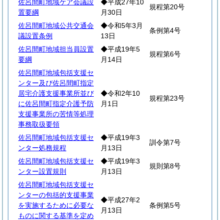
佐呂間町地域ケア会議設
◆平成27年10
規程第20号
置要綱
月30日
佐呂間町地域公共交通会
◆令和5年3月
条例第4号
議設置条例
13日
佐呂間町地域担当員設置
◆平成19年5
規程第6号
要綱
月14日
佐呂間町地域包括支援セ
ンター及び佐呂間町指定
居宅介護支援事業所並び
◆令和2年10
規程第23号
に佐呂間町指定介護予防
月1日
支援事業所の苦情等処理
事務取扱要領
佐呂間町地域包括支援セ
◆平成19年3
訓令第7号
ンター処務規程
月13日
佐呂間町地域包括支援セ
◆平成19年3
規則第8号
ンター設置規則
月13日
佐呂間町地域包括支援セ
ンターの包括的支援事業
◆平成27年2
を実施するために必要な
条例第5号
月13日
ものに関する基準を定め