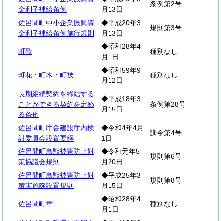
条例第2号
金利子補給条例
月13日
佐呂間町中小企業振興資
◆平成20年3
規則第3号
金利子補給条例施行規則
月13日
◆昭和28年4
町歌
種別なし
月1日
◆昭和59年9
町花・町木・町技
種別なし
月12日
長期継続契約を締結する
◆平成18年3
ことができる契約を定め
条例第28号
月15日
る条例
佐呂間町庁舎建設庁内検
◆令和4年4月
訓令第4号
討委員会設置要綱
1日
佐呂間町鳥獣被害防止対
◆令和元年5
規則第6号
策協議会規則
月20日
佐呂間町鳥獣被害防止対
◆平成25年3
規則第8号
策実施隊設置規則
月15日
◆昭和28年4
佐呂間町章
種別なし
月1日