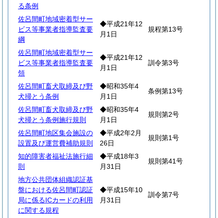
る条例
佐呂間町地域密着型サー
◆平成21年12
ビス等事業者指導監査要
規程第13号
月1日
綱
佐呂間町地域密着型サー
◆平成21年12
ビス等事業者指導監査要
訓令第3号
月1日
領
佐呂間町畜犬取締及び野
◆昭和35年4
条例第13号
犬掃とう条例
月1日
佐呂間町畜犬取締及び野
◆昭和35年4
規則第2号
犬掃とう条例施行規則
月1日
佐呂間町地区集会施設の
◆平成2年2月
規則第1号
設置及び運営費補助規則
26日
知的障害者福祉法施行細
◆平成18年3
規則第41号
則
月31日
地方公共団体組織認証基
盤における佐呂間町認証
◆平成15年10
訓令第7号
局に係るICカードの利用
月31日
に関する規程