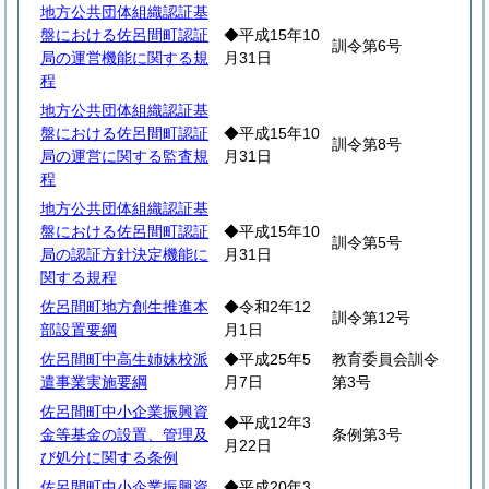
地方公共団体組織認証基
盤における佐呂間町認証
◆平成15年10
訓令第6号
局の運営機能に関する規
月31日
程
地方公共団体組織認証基
盤における佐呂間町認証
◆平成15年10
訓令第8号
局の運営に関する監査規
月31日
程
地方公共団体組織認証基
盤における佐呂間町認証
◆平成15年10
訓令第5号
局の認証方針決定機能に
月31日
関する規程
佐呂間町地方創生推進本
◆令和2年12
訓令第12号
部設置要綱
月1日
佐呂間町中高生姉妹校派
◆平成25年5
教育委員会訓令
遣事業実施要綱
月7日
第3号
佐呂間町中小企業振興資
◆平成12年3
金等基金の設置、管理及
条例第3号
月22日
び処分に関する条例
佐呂間町中小企業振興資
◆平成20年3