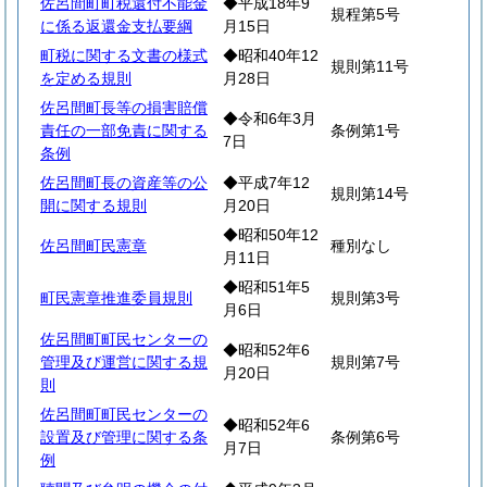
佐呂間町町税還付不能金
◆平成18年9
規程第5号
に係る返還金支払要綱
月15日
町税に関する文書の様式
◆昭和40年12
規則第11号
を定める規則
月28日
佐呂間町長等の損害賠償
◆令和6年3月
責任の一部免責に関する
条例第1号
7日
条例
佐呂間町長の資産等の公
◆平成7年12
規則第14号
開に関する規則
月20日
◆昭和50年12
佐呂間町民憲章
種別なし
月11日
◆昭和51年5
町民憲章推進委員規則
規則第3号
月6日
佐呂間町町民センターの
◆昭和52年6
管理及び運営に関する規
規則第7号
月20日
則
佐呂間町町民センターの
◆昭和52年6
設置及び管理に関する条
条例第6号
月7日
例