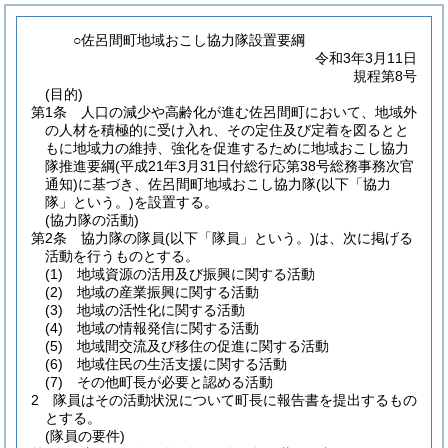
○佐呂間町地域おこし協力隊設置要綱
令和3年3月11日
規程第8号
(目的)
第1条
人口の減少や高齢化が進む佐呂間町において、地域外
の人材を積極的に受け入れ、その定住及び定着を図るとと
もに地域力の維持、強化を促進するために地域おこし協力
隊推進要綱
(平成21年3月31日付総行応第38号総務事務次官
通知)
に基づき、佐呂間町地域おこし協力隊
(以下「協力
隊」という。)
を設置する。
(協力隊の活動)
第2条
協力隊の隊員
(以下「隊員」という。)
は、次に掲げる
活動を行うものとする。
(1)
地域資源の活用及び振興に関する活動
(2)
地域の産業振興に関する活動
(3)
地域の活性化に関する活動
(4)
地域の情報発信に関する活動
(5)
地域間交流及び移住の促進に関する活動
(6)
地域住民の生活支援に関する活動
(7)
その他町長が必要と認める活動
2
隊員はその活動状況について町長に報告書を提出するもの
とする。
(隊員の要件)