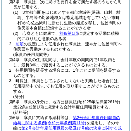
第3条
隊員は、次に掲げる要件を全て満たす者のうちから町
長が任用する。
(1)
3大都市圏をはじめとする都市地域等
(過疎、山村、離
島、半島等の対象地域又は指定地域を有していない市町
村)
から佐呂間町に新たに生活の拠点を移し、佐呂間町の
住民基本台帳に記録することができる者
(2)
心身ともに健康で、
前条第1項
に規定する活動に積極
的に取り組む意欲のある者
2
前項
の規定により任用された隊員は、速やかに佐呂間町へ
住民票を異動させるものとする。
(隊員の任用期間等)
第4条
隊員の任用期間は、会計年度の期間内で1年以内と
し、最長3年まで延長することができるものとする。
2
任用期間を延長する場合には、1年ごとに期間を延長する
ものとする。
3
町長は、隊員としてふさわしくないと判断した場合には、
任用期間中であっても任用を取り消すことができるものと
する。
(身分)
第5条
隊員の身分は、地方公務員法
(昭和25年法律第261号)
第22条の2第1項に規定する会計年度任用職員とする。
(給料等)
第6条
隊員に支給する給料等は、
第2号会計年度任用職員の
給与に関する条例
(令和元年条例第11号)
を適用し、その号
級は
第2号会計年度任用職員の級及び号給の決定に関する規