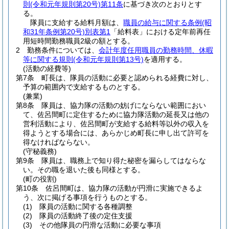
則
(令和元年規則第20号)
第11条
に基づき次のとおりとす
る。
隊員に支給する給料月額は、
職員の給与に関する条例
(昭
和31年条例第20号)
別表第1
「給料表」における定年前再任
用短時間勤務職員2級の額とする。
2
勤務条件については、
会計年度任用職員の勤務時間、休暇
等に関する規則
(令和元年規則第13号)
を適用する。
(活動の経費等)
第7条
町長は、隊員の活動に必要と認められる経費に対し、
予算の範囲内で支給するものとする。
(兼業)
第8条
隊員は、協力隊の活動の妨げにならない範囲におい
て、佐呂間町に定住するために協力隊活動の延長又は他の
営利活動により、佐呂間町が支給する給料等以外の収入を
得ようとする場合には、あらかじめ町長に申し出て許可を
得なければならない。
(守秘義務)
第9条
隊員は、職務上で知り得た秘密を漏らしてはならな
い。
その職を退いた後も同様とする。
(町の役割)
第10条
佐呂間町は、協力隊の活動が円滑に実施できるよ
う、次に掲げる事項を行うものとする。
(1)
隊員の活動に関する各種調整
(2)
隊員の活動終了後の定住支援
(3)
その他隊員の円滑な活動に必要な事項