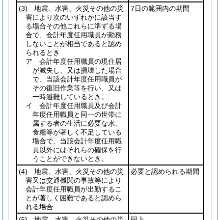
(3)
地震、水害、火災その他の災
7日の範囲内の期間
害により次のいずれかに該当す
る場合その他これらに準ずる場
合で、会計年度任用職員が勤務
しないことが相当であると認め
られるとき
ア 会計年度任用職員の現住居
が滅失し、又は損壊した場合
で、当該会計年度任用職員が
その復旧作業等を行い、又は
一時避難しているとき。
イ 会計年度任用職員及び会計
年度任用職員と同一の世帯に
属する者の生活に必要な水、
食糧等が著しく不足している
場合で、当該会計年度任用職
員以外にはそれらの確保を行
うことができないとき。
(4)
地震、水害、火災その他の災
必要と認められる期間
害又は交通機関の事故等により
会計年度任用職員が出勤するこ
とが著しく困難であると認めら
れる場合
(5)
地震、水害、火災その他の災
同上