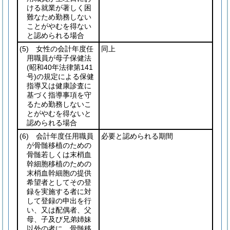
ける就業が著しく困
難なため勤務しない
ことがやむを得ない
と認められる場合
(5)
女性の会計年度任
同上
用職員が母子保健法
(昭和40年法律第141
号)
の規定による保健
指導又は健康診査に
基づく指導事項を守
るため勤務しないこ
とがやむを得ないと
認められる場合
(6)
会計年度任用職員
必要と認められる期間
が骨髄移植のための
骨髄若しくは末梢血
幹細胞移植のための
末梢血幹細胞の提供
希望者としてその登
録を実施する者に対
して登録の申出を行
い、又は配偶者、父
母、子及び兄弟姉妹
以外の者に、骨髄移