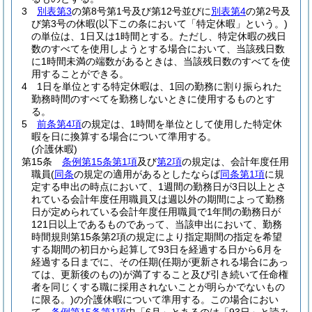
3
別表第3
の第8号第1号及び第12号並びに
別表第4
の第2号及
び第3号の休暇
(以下この条において「特定休暇」という。)
の単位は、1日又は1時間とする。
ただし、特定休暇の残日
数のすべてを使用しようとする場合において、当該残日数
に1時間未満の端数があるときは、当該残日数のすべてを使
用することができる。
4
1日を単位とする特定休暇は、1回の勤務に割り振られた
勤務時間のすべてを勤務しないときに使用するものとす
る。
5
前条第4項
の規定は、1時間を単位として使用した特定休
暇を日に換算する場合について準用する。
(介護休暇)
第15条
条例第15条第1項
及び
第2項
の規定は、会計年度任用
職員
(
同条
の規定の適用があるとしたならば
同条第1項
に規
定する申出の時点において、1週間の勤務日が3日以上とさ
れている会計年度任用職員又は週以外の期間によって勤務
日が定められている会計年度任用職員で1年間の勤務日が
121日以上であるものであって、当該申出において、勤務
時間規則第15条第2項の規定により指定期間の指定を希望
する期間の初日から起算して93日を経過する日から6月を
経過する日までに、その任期
(任期が更新される場合にあっ
ては、更新後のもの)
が満了すること及び引き続いて任命権
者を同じくする職に採用されないことが明らかでないもの
に限る。)
の介護休暇について準用する。
この場合におい