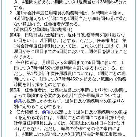
き、4週間を超えない期間につき1週間当たり38時間45分と
する。
2
第1号会計年度任用職員の勤務時間は、休憩時間を除き、
4週間を超えない期間につき1週間当たり38時間45分に満た
ない範囲内で、任命権者が定める。
(週休日及び勤務時間の割振り)
第4条
日曜日及び土曜日は、週休日
(勤務時間を割り振らな
い日をいう。以下同じ。)
とする。
ただし、任命権者は、第
1号会計年度任用職員については、これらの日に加えて、月
曜日から金曜日までの5日間において、週休日を設けること
ができる。
2
任命権者は、月曜日から金曜日までの5日間において、1
日につき7時間45分の勤務時間を割り振るものとする。
た
だし、第1号会計年度任用職員については、1週間ごとの期
間について、1日につき7時間45分を超えない範囲内で勤務
時間を割り振るものとする。
第5条
任命権者は、公務の運営上の事情により特別の形態に
よって勤務する必要のある会計年度任用職員については、
前条
の規定にかかわらず、週休日及び勤務時間の割振りを
別に定めることができる。
2
任命権者は、
前項
の規定により週休日及び勤務時間の割振
りを定める場合には、4週間ごとの期間につき8日
(第1号会
計年度任用職員にあっては、8日以上)
の週休日を設けなけ
ればならない。
ただし、職務の特殊性その他の事由によ
り、4週間ごとの期間につき8日
(第1号会計年度任用職員に