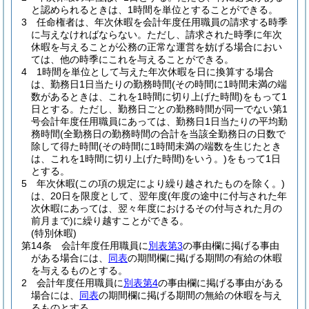
と認められるときは、1時間を単位とすることができる。
3
任命権者は、年次休暇を会計年度任用職員の請求する時季
に与えなければならない。
ただし、請求された時季に年次
休暇を与えることが公務の正常な運営を妨げる場合におい
ては、他の時季にこれを与えることができる。
4
1時間を単位として与えた年次休暇を日に換算する場合
は、勤務日1日当たりの勤務時間
(その時間に1時間未満の端
数があるときは、これを1時間に切り上げた時間)
をもって1
日とする。
ただし、勤務日ごとの勤務時間が同一でない第1
号会計年度任用職員にあっては、勤務日1日当たりの平均勤
務時間
(全勤務日の勤務時間の合計を当該全勤務日の日数で
除して得た時間
(その時間に1時間未満の端数を生じたとき
は、これを1時間に切り上げた時間)
をいう。)
をもって1日
とする。
5
年次休暇
(この項の規定により繰り越されたものを除く。)
は、20日を限度として、翌年度
(年度の途中に付与された年
次休暇にあっては、翌々年度におけるその付与された月の
前月まで)
に繰り越すことができる。
(特別休暇)
第14条
会計年度任用職員に
別表第3
の事由欄に掲げる事由
がある場合には、
同表
の期間欄に掲げる期間の有給の休暇
を与えるものとする。
2
会計年度任用職員に
別表第4
の事由欄に掲げる事由がある
場合には、
同表
の期間欄に掲げる期間の無給の休暇を与え
るものとする。