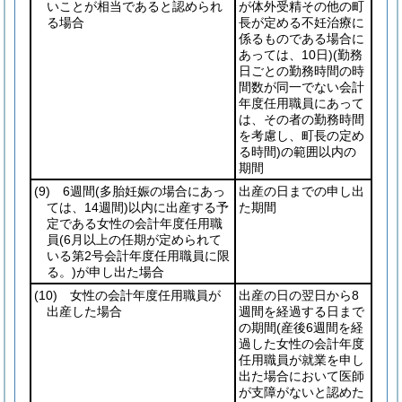
いことが相当であると認められ
が体外受精その他の町
る場合
長が定める不妊治療に
係るものである場合に
あっては、10日)
(勤務
日ごとの勤務時間の時
間数が同一でない会計
年度任用職員にあって
は、その者の勤務時間
を考慮し、町長の定め
る時間)
の範囲以内の
期間
(9)
6週間
(多胎妊娠の場合にあっ
出産の日までの申し出
ては、14週間)
以内に出産する予
た期間
定である女性の会計年度任用職
員
(6月以上の任期が定められて
いる第2号会計年度任用職員に限
る。)
が申し出た場合
(10)
女性の会計年度任用職員が
出産の日の翌日から8
出産した場合
週間を経過する日まで
の期間
(産後6週間を経
過した女性の会計年度
任用職員が就業を申し
出た場合において医師
が支障がないと認めた