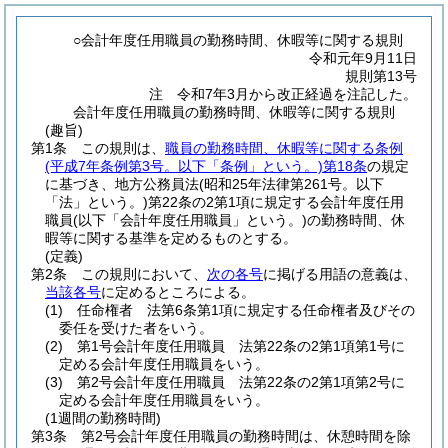
○会計年度任用職員の勤務時間、休暇等に関する規則
令和元年9月11日
規則第13号
注 令和7年3月から改正経過を注記した。
会計年度任用職員の勤務時間、休暇等に関する規則
(趣旨)
第1条
この規則は、
職員の勤務時間、休暇等に関する条例
(平成7年条例第3号。以下「条例」という。)
第18条
の規定
に基づき、地方公務員法
(昭和25年法律第261号。以下
「法」という。)
第22条の2第1項に規定する会計年度任用
職員
(以下「会計年度任用職員」という。)
の勤務時間、休
暇等に関する基準を定めるものとする。
(定義)
第2条
この規則において、
次の各号
に掲げる用語の意義は、
当該各号
に定めるところによる。
(1)
任命権者 法第6条第1項に規定する任命権者及びその
委任を受けた者をいう。
(2)
第1号会計年度任用職員 法第22条の2第1項第1号に
定める会計年度任用職員をいう。
(3)
第2号会計年度任用職員 法第22条の2第1項第2号に
定める会計年度任用職員をいう。
(1週間の勤務時間)
第3条
第2号会計年度任用職員の勤務時間は、休憩時間を除