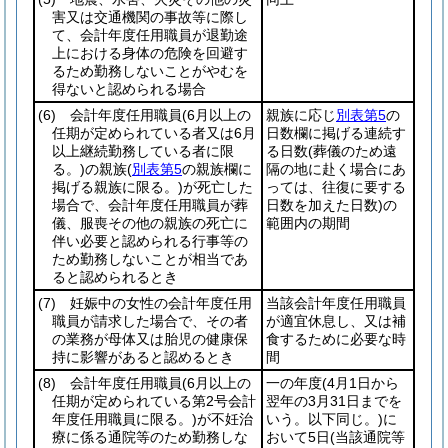
害又は交通機関の事故等に際し
て、会計年度任用職員が退勤途
上における身体の危険を回避す
るため勤務しないことがやむを
得ないと認められる場合
(6)
会計年度任用職員
(6月以上の
親族に応じ
別表第5
の
任期が定められている者又は6月
日数欄に掲げる連続す
以上継続勤務している者に限
る日数
(葬儀のため遠
る。)
の親族
(
別表第5
の親族欄に
隔の地に赴く場合にあ
掲げる親族に限る。)
が死亡した
っては、往復に要する
場合で、会計年度任用職員が葬
日数を加えた日数)
の
儀、服喪その他の親族の死亡に
範囲内の期間
伴い必要と認められる行事等の
ため勤務しないことが相当であ
ると認められるとき
(7)
妊娠中の女性の会計年度任用
当該会計年度任用職員
職員が請求した場合で、その者
が適宜休息し、又は補
の業務が母体又は胎児の健康保
食するために必要な時
持に影響があると認めるとき
間
(8)
会計年度任用職員
(6月以上の
一の年度
(4月1日から
任期が定められている第2号会計
翌年の3月31日までを
年度任用職員に限る。)
が不妊治
いう。以下同じ。)
に
療に係る通院等のため勤務しな
おいて5日
(当該通院等