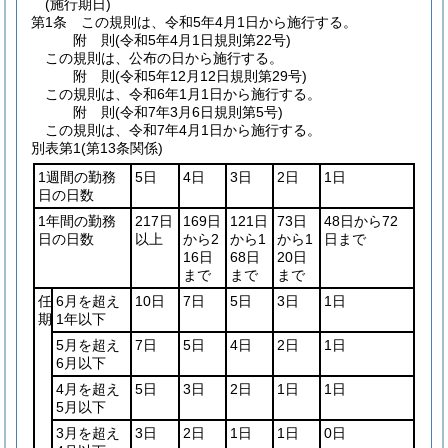
(施行期日)
第1条
この規則は、令和5年4月1日から施行する。
附
則
(令和5年4月1日
規則第22号)
この規則は、公布の日から施行する。
附
則
(令和5年12月12日
規則第29号)
この規則は、令和6年1月1日から施行する。
附
則
(令和7年3月6日
規則第5号)
この規則は、令和7年4月1日から施行する。
別表第1
(第13条関係)
1週間の勤務
5日
4日
3日
2日
1日
日の日数
1年間の勤務
217日
169日
121日
73日
48日から72
日の日数
以上
から2
から1
から1
日まで
16日
68日
20日
まで
まで
まで
任
6月を超え
10日
7日
5日
3日
1日
期
1年以下
5月を超え
7日
5日
4日
2日
1日
6月以下
4月を超え
5日
3日
2日
1日
1日
5月以下
3月を超え
3日
2日
1日
1日
0日