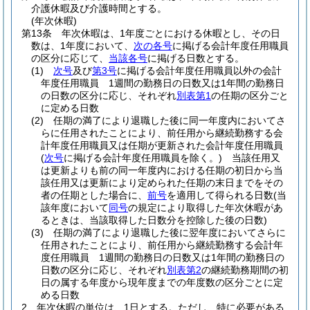
介護休暇及び介護時間とする。
(年次休暇)
第13条
年次休暇は、1年度ごとにおける休暇とし、その日
数は、1年度において、
次の各号
に掲げる会計年度任用職員
の区分に応じて、
当該各号
に掲げる日数とする。
(1)
次号
及び
第3号
に掲げる会計年度任用職員以外の会計
年度任用職員 1週間の勤務日の日数又は1年間の勤務日
の日数の区分に応じ、それぞれ
別表第1
の任期の区分ごと
に定める日数
(2)
任期の満了により退職した後に同一年度内においてさ
らに任用されたことにより、前任用から継続勤務する会
計年度任用職員又は任期が更新された会計年度任用職員
(
次号
に掲げる会計年度任用職員を除く。)
当該任用又
は更新よりも前の同一年度内における任期の初日から当
該任用又は更新により定められた任期の末日までをその
者の任期とした場合に、
前号
を適用して得られる日数
(当
該年度において
同号
の規定により取得した年次休暇があ
るときは、当該取得した日数分を控除した後の日数)
(3)
任期の満了により退職した後に翌年度においてさらに
任用されたことにより、前任用から継続勤務する会計年
度任用職員 1週間の勤務日の日数又は1年間の勤務日の
日数の区分に応じ、それぞれ
別表第2
の継続勤務期間の初
日の属する年度から現年度までの年度数の区分ごとに定
める日数
2
年次休暇の単位は、1日とする。
ただし、特に必要がある