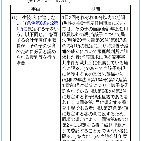
(令7規則5・一部改正)
事由
期間
(1)
生後1年に達しな
1日2回それぞれ30分以内の期間
い子
(
条例第8条の2第
(男性の会計年度任用職員にあっ
1項
に規定する子をい
ては、その子の当該会計年度任用
う。以下同じ。)
を育
職員以外の親
(当該子について民
てる会計年度任用職
法
(明治29年法律第89号)
第817条
員が、その子の保育
の2第1項の規定により特別養子縁
のために必要と認め
組の成立について家庭裁判所に請
られる授乳等を行う
求した者
(当該請求に係る家事審
場合
判事件が裁判所に係属している場
合に限る。)
であって当該子を現
に監護するもの又は児童福祉法
(昭和22年法律第164号)
第27条第
1項第3号の規定により当該子を委
託されている同法第6条の4第2号
に規定する養子縁組里親である者
若しくは同条第1号に規定する養
育里親である者
(同法第27条第4項
に規定する者の意に反するため、
同項の規定により、同法第6条の4
第2号に規定する養子縁組里親と
して委託することができない者に
限る。)
を含む。)
が当該会計年度