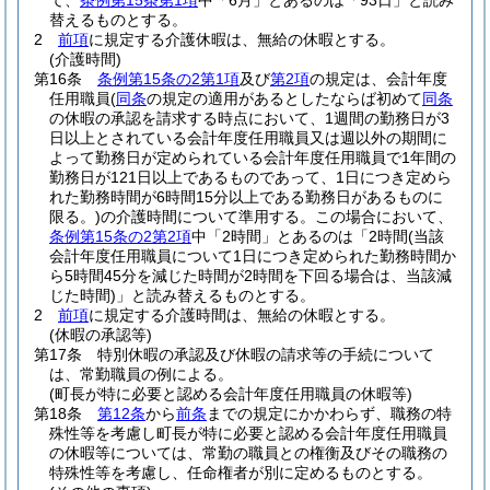
て、
条例第15条第1項
中「6月」とあるのは「93日」と読み
替えるものとする。
2
前項
に規定する介護休暇は、無給の休暇とする。
(介護時間)
第16条
条例第15条の2第1項
及び
第2項
の規定は、会計年度
任用職員
(
同条
の規定の適用があるとしたならば初めて
同条
の休暇の承認を請求する時点において、1週間の勤務日が3
日以上とされている会計年度任用職員又は週以外の期間に
よって勤務日が定められている会計年度任用職員で1年間の
勤務日が121日以上であるものであって、1日につき定めら
れた勤務時間が6時間15分以上である勤務日があるものに
限る。)
の介護時間について準用する。
この場合において、
条例第15条の2第2項
中「2時間」とあるのは「2時間
(当該
会計年度任用職員について1日につき定められた勤務時間か
ら5時間45分を減じた時間が2時間を下回る場合は、当該減
じた時間)
」と読み替えるものとする。
2
前項
に規定する介護時間は、無給の休暇とする。
(休暇の承認等)
第17条
特別休暇の承認及び休暇の請求等の手続について
は、常勤職員の例による。
(町長が特に必要と認める会計年度任用職員の休暇等)
第18条
第12条
から
前条
までの規定にかかわらず、職務の特
殊性等を考慮し町長が特に必要と認める会計年度任用職員
の休暇等については、常勤の職員との権衡及びその職務の
特殊性等を考慮し、任命権者が別に定めるものとする。