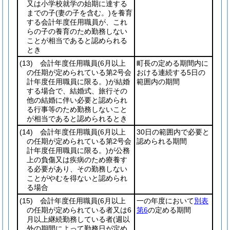
又は小学校就学の始期に達する
までの子
(妻の子を含む。)
を養育
する会計年度任用職員が、これ
らの子の養育のため勤務しない
ことが相当であると認められる
とき
(13)
会計年度任用職員
(6月以上
町長の定める期間内に
の任期が定められている第2号会
おける連続する5日の
計年度任用職員に限る。)
が結婚
範囲内の期間
する場合で、結婚式、旅行その
他の結婚に伴い必要と認められ
る行事等のため勤務しないこと
が相当であると認められるとき
(14)
会計年度任用職員
(6月以上
30日の範囲内で必要と
の任期が定められている第2号会
認められる期間
計年度任用職員に限る。)
が公務
上の負傷又は疾病のため療養す
る必要があり、その勤務しない
ことがやむを得ないと認められ
る場合
(15)
会計年度任用職員
(6月以上
一の年度において
別表
の任期が定められている者又は6
第6
の定める期間
月以上継続勤務している者
(週以
外の期間によって勤務日が定め