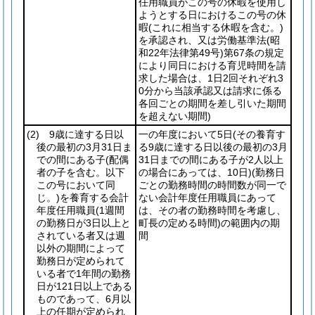
任用職員がこの号の休暇を使用し
ようとする日におけるこの号の休
暇
(これに相当する休暇を含む。)
を承認され、又は労働基準法
(昭
和22年法律第49号)
第67条の規定
により同日における育児時間を請
求した場合は、1日2回それぞれ3
0分から当該承認又は請求に係る
各回ごとの期間を差し引いた期間
を超えない期間)
(2)
9歳に達する日以
一の年度において5日
(その養育す
後の最初の3月31日ま
る9歳に達する日以後の最初の3月
での間にある子
(配偶
31日までの間にある子が2人以上
者の子を含む。以下
の場合にあっては、10日)
(勤務日
この号において同
ごとの勤務時間の時間数が同一で
じ。)
を養育する会計
ない会計年度任用職員にあって
年度任用職員
(1週間
は、その者の勤務時間を考慮し、
の勤務日が3日以上と
町長の定める時間)
の範囲内の期
されている者又は週
間
以外の期間によって
勤務日が定められて
いる者で1年間の勤務
日が121日以上である
ものであって、6月以
上の任期が定められ