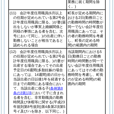
業務に就く期間を除
く。)
(11)
会計年度任用職員
(6月以上
町長が定める期間内に
の任期が定められている第2号会
おける2日
(勤務日ごと
計年度任用職員に限る。)
が妻
(届
の勤務時間の時間数が
出をしないが事実上婚姻関係と
同一でない会計年度任
同様の事情にある者を含む。次
用職員にあっては、そ
号において同じ。)
の出産に伴い
の者の勤務時間を考慮
勤務しないことが相当であると
し、町長の定める時
認められる場合
間)
の範囲内の期間
(12)
会計年度任用職員
(6月以上
当該期間内における5
の任期が定められている第2号会
日
(勤務日ごとの勤務
計年度任用職員に限る。)
の妻が
時間の時間数が同一で
出産する場合であってその出産
ない会計年度任用職員
予定日の6週間
(多胎妊娠の場合
にあってはその者の勤
にあっては、14週間)
前の日から
務時間を考慮し、町長
当該出産の日以後1年を経過する
のが定める時間)
の範
日までの期間にある場合におい
囲内の期間
て、当該出産に係る子
(
条例第8
条の3第1項
において子に含まれ
る者を含む。非常勤職員の勤務
時間及び休暇等に関する
(平成23
年規則第8号規則)
第4条第2項第5
号イ及びハを除き、以下同じ。)