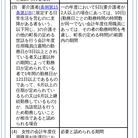
(3)
要介護者
(
条例第15
一の年度において5日
(要介護者が
条第1項
に規定する日
2人以上の場合にあっては、10日)
常生活を営むのに支
(勤務日ごとの勤務時間の時間数
障がある者をいう。
が同一でない会計年度任用職員に
以下同じ。)
の介護そ
あっては、その者の勤務時間を考
の他の町長の定める
慮し、町長の定める時間)
の範囲
世話を行う会計年度
内の期間
任用職員
(1週間の勤
務日が3日以上とされ
ている者又は週以外
の期間によって勤務
日が定められている
者で1年間の勤務日が
121日以上であるもの
であって、6月以上の
任期が定められてい
るもの又は6月以上継
続勤務しているもの)
が、当該世話を行う
ため勤務しないこと
が相当であると認め
られる場合
(4)
女性の会計年度任
必要と認められる期間
用職員が生理日にお