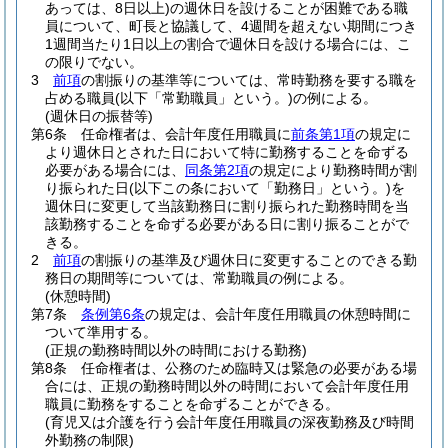
あっては、8日以上)
の週休日を設けることが困難である職
員について、町長と協議して、4週間を超えない期間につき
1週間当たり1日以上の割合で週休日を設ける場合には、こ
の限りでない。
3
前項
の割振りの基準等については、常時勤務を要する職を
占める職員
(以下「常勤職員」という。)
の例による。
(週休日の振替等)
第6条
任命権者は、会計年度任用職員に
前条第1項
の規定に
より週休日とされた日において特に勤務することを命ずる
必要がある場合には、
同条第2項
の規定により勤務時間が割
り振られた日
(以下この条において「勤務日」という。)
を
週休日に変更して当該勤務日に割り振られた勤務時間を当
該勤務することを命ずる必要がある日に割り振ることがで
きる。
2
前項
の割振りの基準及び週休日に変更することのできる勤
務日の期間等については、常勤職員の例による。
(休憩時間)
第7条
条例第6条
の規定は、会計年度任用職員の休憩時間に
ついて準用する。
(正規の勤務時間以外の時間における勤務)
第8条
任命権者は、公務のため臨時又は緊急の必要がある場
合には、正規の勤務時間以外の時間において会計年度任用
職員に勤務をすることを命ずることができる。
(育児又は介護を行う会計年度任用職員の深夜勤務及び時間
外勤務の制限)