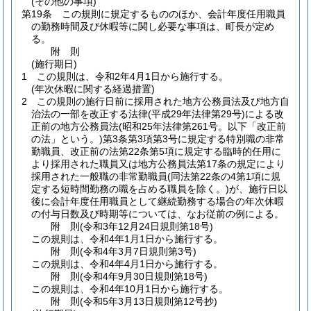
(その他の事項)
第19条
この規則に規定するもののほか、会計年度任用職員
の勤務時間及び休暇等に関し必要な事項は、町長が定め
る。
附
則
(施行期日)
1
この規則は、令和2年4月1日から施行する。
(年次休暇に関する経過措置)
2
この規則の施行日前に採用された地方公務員法及び地方自
治法の一部を改正する法律
(平成29年法律第29号)
による改
正前の地方公務員法
(昭和25年法律第261号。以下「改正前
の法」という。)
第3条第3項第3号に規定する特別職の非常
勤職員、改正前の法第22条第5項に規定する臨時的任用に
より採用された職員又は地方公務員法第17条の規定により
採用された一般職の非常勤職員
(同法第22条の4第1項に規
定する短時間勤務の職を占める職員を除く。)
が、施行日以
後に会計年度任用職員として継続勤務する場合の年次休暇
の付与日数及び時期等については、なお従前の例による。
附
則
(令和3年12月24日
規則第18号)
この規則は、令和4年1月1日から施行する。
附
則
(令和4年3月7日
規則第3号)
この規則は、令和4年4月1日から施行する。
附
則
(令和4年9月30日
規則第18号)
この規則は、令和4年10月1日から施行する。
附
則
(令和5年3月13日
規則第12号抄)