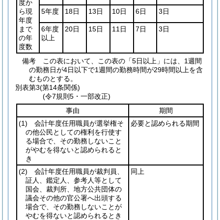
度か
ら現
5年度
18日
13日
10日
6日
3日
年度
まで
6年度
20日
15日
11日
7日
3日
の年
以上
度数
備考 この表において、この表の「5日以上」には、1週間
の勤務日が4日以下で1週間の勤務時間が29時間以上を含
むものとする。
別表第3
(第14条関係)
(令7規則5・一部改正)
事由
期間
(1)
会計年度任用職員が選挙権そ
必要と認められる期間
の他公民としての権利を行使す
る場合で、その勤務しないこと
がやむを得ないと認められると
き
(2)
会計年度任用職員が裁判員、
同上
証人、鑑定人、参考人等として
国会、裁判所、地方公共団体の
議会その他の官公署へ出頭する
場合で、その勤務しないことが
やむを得ないと認められるとき