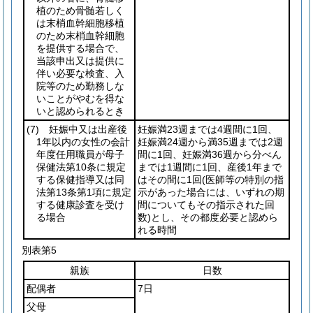
植のため骨髄若しく
は末梢血幹細胞移植
のため末梢血幹細胞
を提供する場合で、
当該申出又は提供に
伴い必要な検査、入
院等のため勤務しな
いことがやむを得な
いと認められるとき
(7)
妊娠中又は出産後
妊娠満23週までは4週間に1回、
1年以内の女性の会計
妊娠満24週から満35週までは2週
年度任用職員が母子
間に1回、妊娠満36週から分べん
保健法第10条に規定
までは1週間に1回、産後1年まで
する保健指導又は同
はその間に1回
(医師等の特別の指
法第13条第1項に規定
示があった場合には、いずれの期
する健康診査を受け
間についてもその指示された回
る場合
数)
とし、その都度必要と認めら
れる時間
別表第5
親族
日数
配偶者
7日
父母