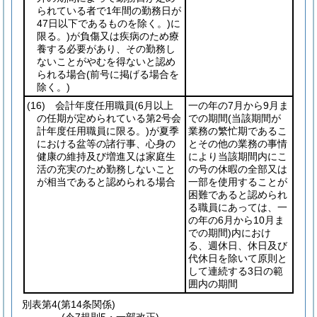
られている者で1年間の勤務日が
47日以下であるものを除く。)
に
限る。)
が負傷又は疾病のため療
養する必要があり、その勤務し
ないことがやむを得ないと認め
られる場合
(前号に掲げる場合を
除く。)
(16)
会計年度任用職員
(6月以上
一の年の7月から9月ま
の任期が定められている第2号会
での期間
(当該期間が
計年度任用職員に限る。)
が夏季
業務の繁忙期であるこ
における盆等の諸行事、心身の
とその他の業務の事情
健康の維持及び増進又は家庭生
により当該期間内にこ
活の充実のため勤務しないこと
の号の休暇の全部又は
が相当であると認められる場合
一部を使用することが
困難であると認められ
る職員にあっては、一
の年の6月から10月ま
での期間)
内におけ
る、週休日、休日及び
代休日を除いて原則と
して連続する3日の範
囲内の期間
別表第4
(第14条関係)