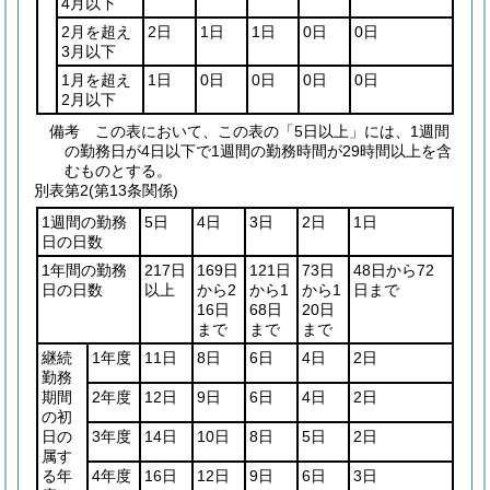
4月以下
2月を超え
2日
1日
1日
0日
0日
3月以下
1月を超え
1日
0日
0日
0日
0日
2月以下
備考 この表において、この表の「5日以上」には、1週間
の勤務日が4日以下で1週間の勤務時間が29時間以上を含
むものとする。
別表第2
(第13条関係)
1週間の勤務
5日
4日
3日
2日
1日
日の日数
1年間の勤務
217日
169日
121日
73日
48日から72
日の日数
以上
から2
から1
から1
日まで
16日
68日
20日
まで
まで
まで
継続
1年度
11日
8日
6日
4日
2日
勤務
期間
2年度
12日
9日
6日
4日
2日
の初
日の
3年度
14日
10日
8日
5日
2日
属す
る年
4年度
16日
12日
9日
6日
3日