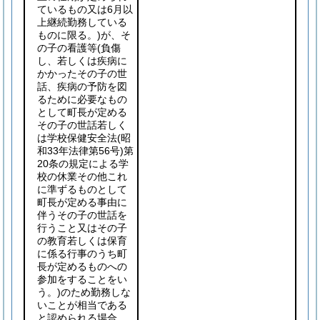
ているもの又は6月以
上継続勤務している
ものに限る。)
が、そ
の子の看護等
(負傷
し、若しくは疾病に
かかったその子の世
話、疾病の予防を図
るために必要なもの
として町長が定める
その子の世話若しく
は学校保健安全法
(昭
和33年法律第56号)
第
20条の規定による学
校の休業その他これ
に準ずるものとして
町長が定める事由に
伴うその子の世話を
行うこと又はその子
の教育若しくは保育
に係る行事のうち町
長が定めるものへの
参加をすることをい
う。)
のため勤務しな
いことが相当である
と認められる場合