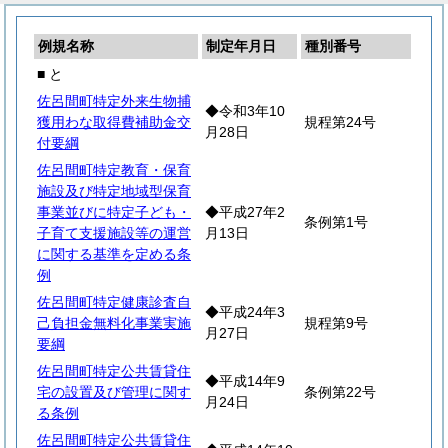
例規名称
制定年月日
種別番号
■ と
佐呂間町特定外来生物捕
◆令和3年10
獲用わな取得費補助金交
規程第24号
月28日
付要綱
佐呂間町特定教育・保育
施設及び特定地域型保育
事業並びに特定子ども・
◆平成27年2
条例第1号
子育て支援施設等の運営
月13日
に関する基準を定める条
例
佐呂間町特定健康診査自
◆平成24年3
己負担金無料化事業実施
規程第9号
月27日
要綱
佐呂間町特定公共賃貸住
◆平成14年9
宅の設置及び管理に関す
条例第22号
月24日
る条例
佐呂間町特定公共賃貸住