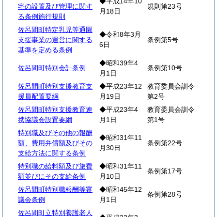
◆平成14年10
宅の設置及び管理に関す
規則第23号
月18日
る条例施行規則
佐呂間町特定乳児等通園
◆令和8年3月
支援事業の運営に関する
条例第5号
6日
基準を定める条例
◆昭和39年4
佐呂間町特別会計条例
条例第10号
月1日
佐呂間町特別支援教育支
◆平成23年12
教育委員会訓令
援員配置要綱
月19日
第2号
佐呂間町特別支援教育連
◆平成23年4
教育委員会訓令
携協議会設置要綱
月1日
第1号
特別職及びその他の報酬
◆昭和31年11
額、費用弁償額及びその
条例第22号
月30日
支給方法に関する条例
特別職の給料額及び旅費
◆昭和31年11
条例第17号
額並びにその支給条例
月10日
佐呂間町特別職報酬等審
◆昭和45年12
条例第28号
議会条例
月1日
佐呂間町立特別養護老人