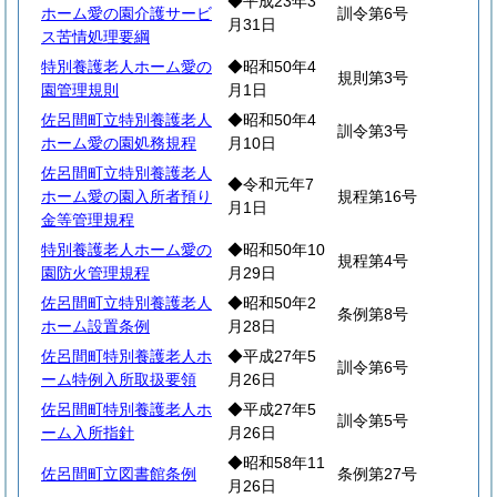
◆平成23年3
ホーム愛の園介護サービ
訓令第6号
月31日
ス苦情処理要綱
特別養護老人ホーム愛の
◆昭和50年4
規則第3号
園管理規則
月1日
佐呂間町立特別養護老人
◆昭和50年4
訓令第3号
ホーム愛の園処務規程
月10日
佐呂間町立特別養護老人
◆令和元年7
ホーム愛の園入所者預り
規程第16号
月1日
金等管理規程
特別養護老人ホーム愛の
◆昭和50年10
規程第4号
園防火管理規程
月29日
佐呂間町立特別養護老人
◆昭和50年2
条例第8号
ホーム設置条例
月28日
佐呂間町特別養護老人ホ
◆平成27年5
訓令第6号
ーム特例入所取扱要領
月26日
佐呂間町特別養護老人ホ
◆平成27年5
訓令第5号
ーム入所指針
月26日
◆昭和58年11
佐呂間町立図書館条例
条例第27号
月26日