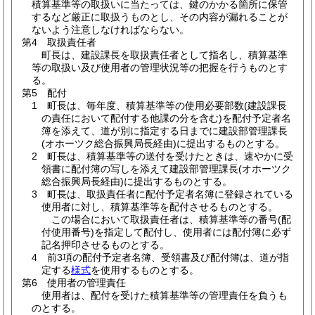
積算基準等の取扱いに当たっては、鍵のかかる箇所に保管
するなど厳正に取扱うものとし、その内容が漏れることが
ないよう注意しなければならない。
第4 取扱責任者
町長は、建設課長を取扱責任者として指名し、積算基準
等の取扱い及び使用者の管理状況等の把握を行うものとす
る。
第5 配付
1 町長は、毎年度、積算基準等の使用必要部数
(建設課長
の責任において配付する他課の分を含む)
を配付予定者名
簿を添えて、道が別に指定する日までに建設部管理課長
(オホーツク総合振興局長経由)
に提出するものとする。
2 町長は、積算基準等の送付を受けたときは、速やかに受
領書に配付簿の写しを添えて建設部管理課長
(オホーツク
総合振興局長経由)
に提出するものとする。
3 町長は、取扱責任者に配付予定者名簿に登録されている
使用者に対し、積算基準等を配付させるものとする。
この場合において取扱責任者は、積算基準等の番号
(配
付使用番号)
を指定して配付し、使用者には配付簿に必ず
記名押印させるものとする。
4 前3項の配付予定者名簿、受領書及び配付簿は、道が指
定する
様式
を使用するものとする。
第6 使用者の管理責任
使用者は、配付を受けた積算基準等の管理責任を負うも
のとする。