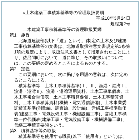
○土木建築工事積算基準等の管理取扱要綱
平成10年3月24日
規程第2号
土木建築工事積算基準等の管理取扱要綱
第1 趣旨
北海道建設部
(以下「道」という。)
制定の土木及び建築
工事積算基準等の文書は、北海道取扱注意文書規定第3条第
1項の規定により、取扱注意文書として指定されたことによ
り、佐呂間町において、道に準じ、その取扱いについて
は、この要綱の定めるところによるものとする。
第2 定義
この要綱において、次に掲げる用語の意義は、次に定め
るところによる。
積算基準等 土木工事積算基準
(Ⅰ、Ⅱ、漁港・港湾Ⅰ、
漁港・港湾Ⅱ)
、漁港・港湾運用資料、土木工事単価表、土
木工事複合単価表、土木工事積算要領、土木工事積算資
料、土木工事積算資料
(機械・電気通信設備)
、土木事業委
託積算基準
(測量編、調査編、設計編)
、営繕工事標準単価
表
(建築工事・電気設備工事・機械設備工事)
、営繕工事標
準一位代価表
(建築工事・電気設備工事・機械設備工事)
、
営繕工事積算要領をいう。
第3 積算基準等の取扱
積算基準等を使用する職員
(以下「使用者」という)
は、