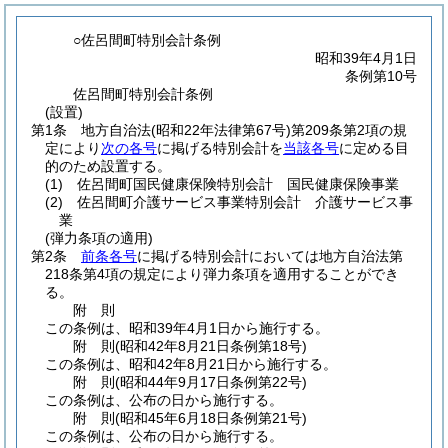
○佐呂間町特別会計条例
昭和39年4月1日
条例第10号
佐呂間町特別会計条例
(設置)
第1条
地方自治法
(昭和22年法律第67号)
第209条第2項の規
定により
次の各号
に掲げる特別会計を
当該各号
に定める目
的のため設置する。
(1)
佐呂間町国民健康保険特別会計 国民健康保険事業
(2)
佐呂間町介護サービス事業特別会計 介護サービス事
業
(弾力条項の適用)
第2条
前条各号
に掲げる特別会計においては地方自治法第
218条第4項の規定により弾力条項を適用することができ
る。
附
則
この条例は、昭和39年4月1日から施行する。
附
則
(昭和42年8月21日
条例第18号)
この条例は、昭和42年8月21日から施行する。
附
則
(昭和44年9月17日
条例第22号)
この条例は、公布の日から施行する。
附
則
(昭和45年6月18日
条例第21号)
この条例は、公布の日から施行する。