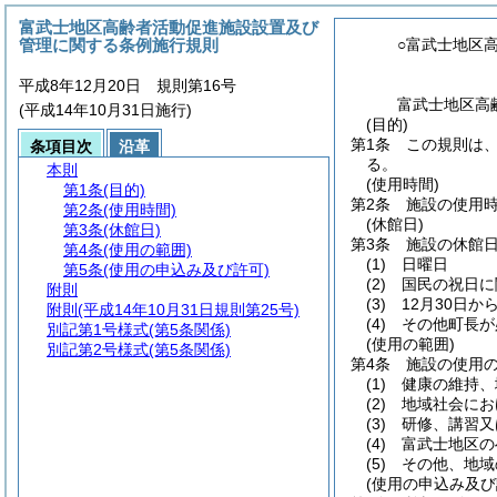
富武士地区高齢者活動促進施設設置及び
管理に関する条例施行規則
○富武士地区
平成8年12月20日 規則第16号
富武士地区高
(平成14年10月31日施行)
(目的)
第1条
この規則は
条項目次
沿革
る。
本則
(使用時間)
第1条
(目的)
第2条
施設の使用時
第2条
(使用時間)
(休館日)
第3条
(休館日)
第3条
施設の休館
第4条
(使用の範囲)
(1)
日曜日
第5条
(使用の申込み及び許可)
(2)
国民の祝日に
附則
(3)
12月30日か
附則
(平成14年10月31日規則第25号)
(4)
その他町長が
別記第1号様式
(第5条関係)
(使用の範囲)
別記第2号様式
(第5条関係)
第4条
施設の使用
(1)
健康の維持、
(2)
地域社会にお
(3)
研修、講習又
(4)
富武士地区の
(5)
その他、地域
(使用の申込み及び