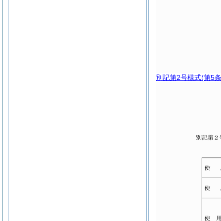
別記第2号様式
(第5