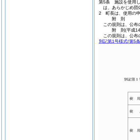
第5条
施設を使用
は、あらかじめ団
2
町長は、使用の
附
則
この規則は、公布
附
則
(平成1
この規則は、公布
別記第1号様式
(第5