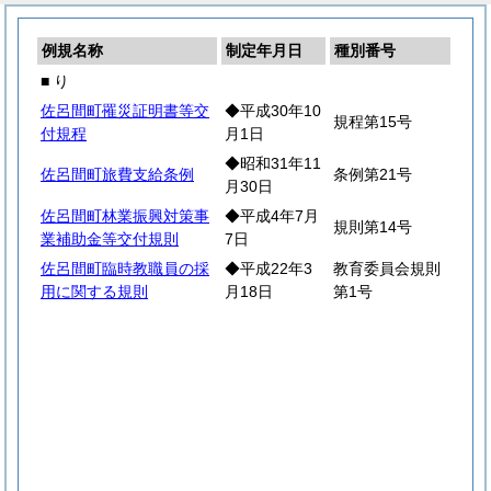
例規名称
制定年月日
種別番号
■ り
佐呂間町罹災証明書等交
◆平成30年10
規程第15号
付規程
月1日
◆昭和31年11
佐呂間町旅費支給条例
条例第21号
月30日
佐呂間町林業振興対策事
◆平成4年7月
規則第14号
業補助金等交付規則
7日
佐呂間町臨時教職員の採
◆平成22年3
教育委員会規則
用に関する規則
月18日
第1号