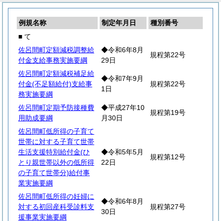
例規名称
制定年月日
種別番号
■ て
佐呂間町定額減税調整給
◆令和6年8月
規程第22号
付金支給事務実施要綱
29日
佐呂間町定額減税補足給
◆令和7年9月
付金(不足額給付)支給事
規程第22号
1日
務実施要綱
佐呂間町定期予防接種費
◆平成27年10
規程第19号
用助成要綱
月30日
佐呂間町低所得の子育て
世帯に対する子育て世帯
生活支援特別給付金(ひ
◆令和5年5月
規程第12号
とり親世帯以外の低所得
22日
の子育て世帯分)給付事
業実施要綱
佐呂間町低所得の妊婦に
◆令和6年8月
対する初回産科受診料支
規程第27号
30日
援事業実施要綱