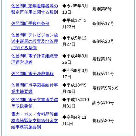
佐呂間町定年退職者等の
◆令和5年3月
規則第8号
暫定再任用に関する規則
13日
◆平成12年3
佐呂間町手数料条例
条例第17号
月23日
佐呂間町テレビジョン放
◆平成5年12
送中継局の設置及び管理
条例第23号
月27日
に関する条例
佐呂間町電子計算組織管
◆平成4年3月
規程第1号
理運営規程
26日
◆令和8年3月
佐呂間町電子決裁規程
規程第14号
17日
佐呂間町点字図書給付事
◆平成18年9
規程第5号の9
業実施要綱
月29日
佐呂間町電子文書送受信
◆平成15年10
訓令第10号
等取扱要領
月31日
電力・ガス・食料品等価
◆令和4年11
格高騰緊急支援給付金支
規程第30号
月4日
給事務実施要綱