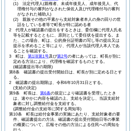
(1)
法定代理人
(親権者、未成年後見人、成年後見人、代
理権付与の審判がなされた保佐人及び代理権付与の審判
がなされた補助人)
(2)
親族その他の平素から支給対象者本人の身の回りの世
話をしている者等で町長が特に認める者
2
代理人が確認書の提出をするときは、委任欄に代理人氏名
等を記載するとともに、原則として委任状を提出する。
ま
た、この場合、町は、公的身分証明書の写し等の提出又は
提示を求めること等により、代理人が当該代理人本人であ
ることを確認する。
3
町は、
第1項第1号
及び
第2号
の者にあっては、町長が別に
定める方法により、代理権を確認するものとする。
(確認書提出等の期限)
第8条
確認書の提出受付開始日は、町長が別に定める日とす
る。
2
確認書の提出期限は、令和6年10月31日とする。
(支給の決定)
第9条
町長は、
第6条
の規定により確認書を受理したとき
は、速やかに内容を確認の上、支給を決定し、当該支給対
象者に対し調整給付金を支給する。
(調整給付金の支給等に関する周知等)
第10条
町長は給付金事業の実施にあたり、支給対象者の要
件、確認書提出の方法、確認書の提出受付開始日等の事業
の概要について、広報その他の方法による住民への周知を
行う。