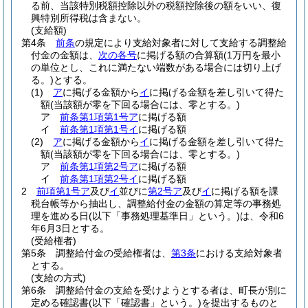
る前、当該特別税額控除以外の税額控除後の額をいい、復
興特別所得税は含まない。
(支給額)
第4条
前条
の規定により支給対象者に対して支給する調整給
付金の金額は、
次の各号
に掲げる額の合算額
(1万円を最小
の単位とし、これに満たない端数がある場合には切り上げ
る。)
とする。
(1)
ア
に掲げる金額から
イ
に掲げる金額を差し引いて得た
額
(当該額が零を下回る場合には、零とする。)
ア
前条第1項第1号ア
に掲げる額
イ
前条第1項第1号イ
に掲げる額
(2)
ア
に掲げる金額から
イ
に掲げる金額を差し引いて得た
額
(当該額が零を下回る場合には、零とする。)
ア
前条第1項第2号ア
に掲げる額
イ
前条第1項第2号イ
に掲げる額
2
前項第1号ア
及び
イ
並びに
第2号ア
及び
イ
に掲げる額を課
税台帳等から抽出し、調整給付金の金額の算定等の事務処
理を進める日
(以下「事務処理基準日」という。)
は、令和6
年6月3日とする。
(受給権者)
第5条
調整給付金の受給権者は、
第3条
における支給対象者
とする。
(支給の方式)
第6条
調整給付金の支給を受けようとする者は、町長が別に
定める確認書
(以下「確認書」という。)
を提出するものと