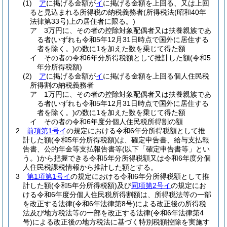
(1)
ア
に掲げる金額が
イ
に掲げる金額を上回る、又は上回
ると見込まれる所得税の納税義務者
(所得税法
(昭和40年
法律第33号)
上の居住者に限る。)
ア
3万円に、その者の控除対象配偶者又は扶養親族であ
る者
(いずれも令和5年12月31日時点で国外に居住する
者を除く。)
の数に1を加えた数を乗じて得た額
イ
その者の令和6年分所得税額として推計した額
(令和5
年分所得税額)
(2)
ア
に掲げる金額が
イ
に掲げる金額を上回る個人住民税
所得割の納税義務者
ア
1万円に、その者の控除対象配偶者又は扶養親族であ
る者
(いずれも令和5年12月31日時点で国外に居住する
者を除く。)
の数に1を加えた数を乗じて得た額
イ
その者の令和6年度分個人住民税所得割の額
2
前項第1号イ
の規定における令和6年分所得税額として推
計した額
(令和5年分所得税額)
は、確定申告書、給与支払報
告書、公的年金等支払報告書等
(以下「確定申告書等」とい
う。)
から把握できる令和5年分所得税額又は令和6年度分個
人住民税課税情報から推計した額とする。
3
第1項第1号イ
の規定における令和6年分所得税額として推
計した額
(令和5年分所得税額)
及び
同項第2号イ
の規定にお
ける令和6年度分個人住民税所得割額は、所得税法等の一部
を改正する法律
(令和6年法律第8号)
による改正後の所得税
法及び地方税法等の一部を改正する法律
(令和6年法律第4
号)
による改正後の地方税法に基づく特別税額控除を実施す