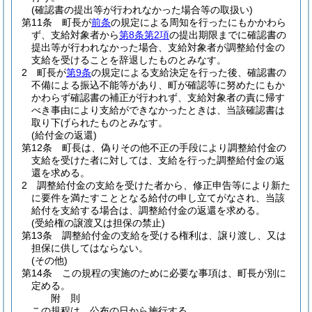
(確認書の提出等が行われなかった場合等の取扱い)
第11条
町長が
前条
の規定による周知を行ったにもかかわら
ず、支給対象者から
第8条第2項
の提出期限までに確認書の
提出等が行われなかった場合、支給対象者が調整給付金の
支給を受けることを辞退したものとみなす。
2
町長が
第9条
の規定による支給決定を行った後、確認書の
不備による振込不能等があり、町が確認等に努めたにもか
かわらず確認書の補正が行われず、支給対象者の責に帰す
べき事由により支給ができなかったときは、当該確認書は
取り下げられたものとみなす。
(給付金の返還)
第12条
町長は、偽りその他不正の手段により調整給付金の
支給を受けた者に対しては、支給を行った調整給付金の返
還を求める。
2
調整給付金の支給を受けた者から、修正申告等により新た
に要件を満たすこととなる給付の申し立てがなされ、当該
給付を支給する場合は、調整給付金の返還を求める。
(受給権の譲渡又は担保の禁止)
第13条
調整給付金の支給を受ける権利は、譲り渡し、又は
担保に供してはならない。
(その他)
第14条
この規程の実施のために必要な事項は、町長が別に
定める。
附
則
この規程は、公布の日から施行する。