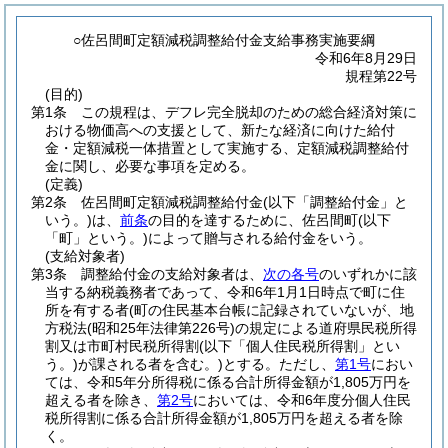
○佐呂間町定額減税調整給付金支給事務実施要綱
令和6年8月29日
規程第22号
(目的)
第1条
この規程は、デフレ完全脱却のための総合経済対策に
おける物価高への支援として、新たな経済に向けた給付
金・定額減税一体措置として実施する、定額減税調整給付
金に関し、必要な事項を定める。
(定義)
第2条
佐呂間町定額減税調整給付金
(以下「調整給付金」と
いう。)
は、
前条
の目的を達するために、佐呂間町
(以下
「町」という。)
によって贈与される給付金をいう。
(支給対象者)
第3条
調整給付金の支給対象者は、
次の各号
のいずれかに該
当する納税義務者であって、令和6年1月1日時点で町に住
所を有する者
(町の住民基本台帳に記録されていないが、地
方税法
(昭和25年法律第226号)
の規定による道府県民税所得
割又は市町村民税所得割
(以下「個人住民税所得割」とい
う。)
が課される者を含む。)
とする。
ただし、
第1号
におい
ては、令和5年分所得税に係る合計所得金額が1,805万円を
超える者を除き、
第2号
においては、令和6年度分個人住民
税所得割に係る合計所得金額が1,805万円を超える者を除
く。