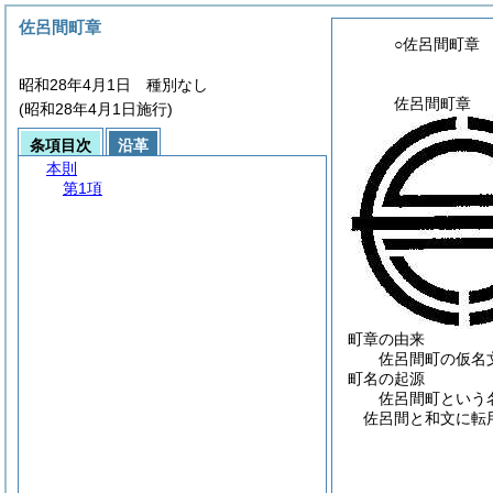
佐呂間町章
○佐呂間町章
昭和28年4月1日 種別なし
佐呂間町章
(昭和28年4月1日施行)
条項目次
沿革
本則
第1項
町章の由来
佐呂間町の仮名
町名の起源
佐呂間町という
佐呂間と和文に転