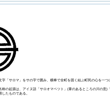
文字「サロマ」をサの字で囲み、横棒で全町を固く結ぶ町民の心を一つ
名称の起源は、アイヌ語「サロオマペツト」
(葦のあるところの川の意)
用したものである。