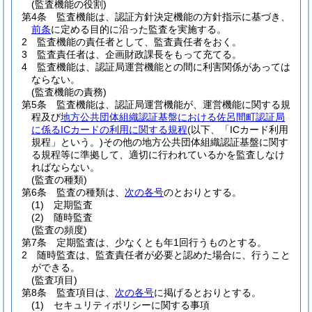
(監査機能の役割)
第4条
監査機能は、認証方針決定機能の方針指示に基づき、
前条
に定める目的に沿った監査を実施する。
2
監査機能の責任者として、監査責任者をおく。
3
監査責任者は、企画財政課長をもって充てる。
4
監査機能は、認証局運営機能との間に利害関係があっては
ならない。
(監査機能の責務)
第5条
監査機能は、認証局運営機能が、運営機能に関する規
程及び
地方公共団体組織認証基盤における佐呂間町認証局
に係るICカードの利用に関する規程
(以下、「ICカード利用
規程」という。)
その他の地方公共団体組織認証基盤に関す
る規程等に準拠して、適切に行われているかを監査しなけ
ればならない。
(監査の種類)
第6条
監査の種類は、
次の各号
のとおりとする。
(1)
定期監査
(2)
随時監査
(監査の頻度)
第7条
定期監査は、少なくとも年1回行うものとする。
2
随時監査は、監査責任者が必要と認めた場合に、行うこと
ができる。
(監査項目)
第8条
監査項目は、
次の各号
に掲げるとおりとする。
(1)
セキュリティポリシーに関する事項