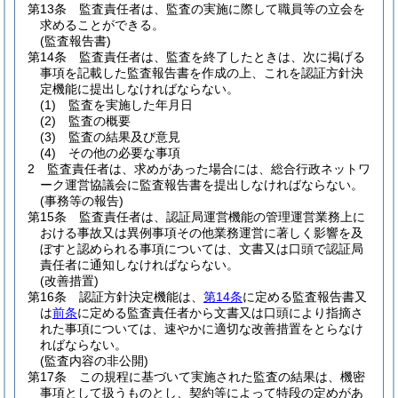
第13条
監査責任者は、監査の実施に際して職員等の立会を
求めることができる。
(監査報告書)
第14条
監査責任者は、監査を終了したときは、次に掲げる
事項を記載した監査報告書を作成の上、これを認証方針決
定機能に提出しなければならない。
(1)
監査を実施した年月日
(2)
監査の概要
(3)
監査の結果及び意見
(4)
その他の必要な事項
2
監査責任者は、求めがあった場合には、総合行政ネットワ
ーク運営協議会に監査報告書を提出しなければならない。
(事務等の報告)
第15条
監査責任者は、認証局運営機能の管理運営業務上に
おける事故又は異例事項その他業務運営に著しく影響を及
ぼすと認められる事項については、文書又は口頭で認証局
責任者に通知しなければならない。
(改善措置)
第16条
認証方針決定機能は、
第14条
に定める監査報告書又
は
前条
に定める監査責任者から文書又は口頭により指摘さ
れた事項については、速やかに適切な改善措置をとらなけ
ればならない。
(監査内容の非公開)
第17条
この規程に基づいて実施された監査の結果は、機密
事項として扱うものとし、契約等によって特段の定めがあ