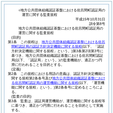
○地方公共団体組織認証基盤における佐呂間町認証局の
運営に関する監査規程
平成15年10月31日
訓令第8号
地方公共団体組織認証基盤における佐呂間町認証局の
運営に関する監査規程
(目的)
第1条
この規程は、
地方公共団体組織認証基盤における佐呂
間町認証局の認証方針決定機能に関する規程
(以下、「認証
方針決定機能に関する規程」という。)
第3条第2項第3号に
基づき、地方公共団体組織認証基盤における佐呂間町認証
局
(以下、「認証局」という。)
の監査機能が、適正かつ円
滑に行われることを目的とする。
(定義)
第2条
この規程における用語の意義は、認証方針決定機能に
関する規程第2条各号及び
地方公共団体組織認証基盤におけ
る佐呂間町認証局の運営機能に関する規程
(以下、「運営機
能に関する規程」という。)
第2条各号に定めるところによ
る。
(監査の目的)
第3条
監査は、認証局運営機能が、運営機能に関する規程等
に基づき、適正かつ円滑に行われることを目的として実施
する。