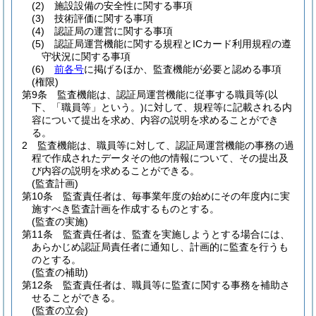
(2)
施設設備の安全性に関する事項
(3)
技術評価に関する事項
(4)
認証局の運営に関する事項
(5)
認証局運営機能に関する規程とICカード利用規程の遵
守状況に関する事項
(6)
前各号
に掲げるほか、監査機能が必要と認める事項
(権限)
第9条
監査機能は、認証局運営機能に従事する職員等
(以
下、「職員等」という。)
に対して、規程等に記載される内
容について提出を求め、内容の説明を求めることができ
る。
2
監査機能は、職員等に対して、認証局運営機能の事務の過
程で作成されたデータその他の情報について、その提出及
び内容の説明を求めることができる。
(監査計画)
第10条
監査責任者は、毎事業年度の始めにその年度内に実
施すべき監査計画を作成するものとする。
(監査の実施)
第11条
監査責任者は、監査を実施しようとする場合には、
あらかじめ認証局責任者に通知し、計画的に監査を行うも
のとする。
(監査の補助)
第12条
監査責任者は、職員等に監査に関する事務を補助さ
せることができる。
(監査の立会)