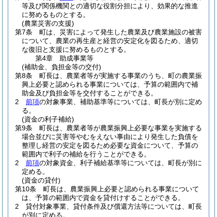
等及び関係機関との適切な役割分担により、効果的な推進
に努めるものとする。
(農業災害の支援)
第7条
町は、災害によって発生した農業及び農業施設の被害
について、農業の再生産と経営の安定化を図るため、適切
な復旧と支援に努めるものとする。
第4章
助成事業等
(補助金、負担金等の交付)
第8条
町長は、農業者等が実施する事業のうち、町の農業振
興上必要と認められる事業については、予算の範囲内で補
助金及び負担金等を交付することができる。
2
前項
の対象事業、補助基準等については、町長が別に定め
る。
(資金の利子補給)
第9条
町長は、農業者等が農業振興上必要な事業を実施する
場合並びに災害等やむをえない事由により発生した負債を
整理し経営の安定を図るため必要な資金について、予算の
範囲内で利子の補給を行うことができる。
2
前項
の対象資金、利子補給基準等については、町長が別に
定める。
(資金の貸付)
第10条
町長は、農業振興上必要と認められる事業について
は、予算の範囲内で資金を貸付けすることができる。
2
貸付対象事業、貸付条件及び償還方法等については、町長
が別に定める。