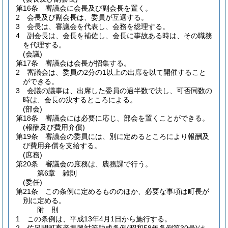
第16条
審議会に会長及び副会長を置く。
2
会長及び副会長は、委員が互選する。
3
会長は、審議会を代表し、会務を総理する。
4
副会長は、会長を補佐し、会長に事故ある時は、その職務
を代理する。
(会議)
第17条
審議会は会長が招集する。
2
審議会は、委員の2分の1以上の出席を以て開催すること
ができる。
3
会議の議事は、出席した委員の過半数で決し、可否同数の
時は、会長の決するところによる。
(部会)
第18条
審議会には必要に応じ、部会を置くことができる。
(報酬及び費用弁償)
第19条
審議会の委員には、別に定めるところにより報酬及
び費用弁償を支給する。
(庶務)
第20条
審議会の庶務は、農務課で行う。
第6章
雑則
(委任)
第21条
この条例に定めるもののほか、必要な事項は町長が
別に定める。
附
則
1
この条例は、平成13年4月1日から施行する。