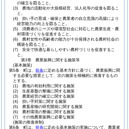
の確立を図ること。
(3)
農地の流動化や大規模経営、法人化等の促進を図るこ
と。
(4)
担い手の育成・確保と農業者の自立意識の高揚により
経営能力の向上を図ること。
(5)
消費者のニーズや環境型社会に対応した農業生産・農
村環境づくりを促進すること。
(6)
農村女性や高齢者の能力が十分発揮される農村社会の
構築を図ること。
(7)
安全で快適な暮らしやすい農村づくりを促進するこ
と。
第3章
農業振興に関する施策等
(基本施策)
第5条
町は、
前条
に定める基本方針に基づく、農業振興に関
する必要な措置として、次の施策を積極的に推進するもの
とする。
(1)
農地の有効利用に関する施策
(2)
生産基盤の整備に関する施策
(3)
農業経営の確立に関する施策
(4)
担い手対策に関する施策
(5)
農畜産物の研究開発に関する施策
(6)
農村環境の整備に関する施策
(7)
その他農業振興に必要な施策
(施策の推進体制)
第6条
町は、
前条
に定める基本施策の実施について、農業者