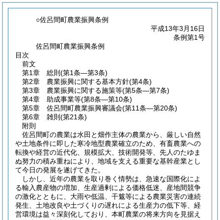
○佐呂間町農業振興条例
平成13年3月16日
条例第1号
佐呂間町農業振興条例
目次
前文
第1章
総則
(第1条―第3条)
第2章
農業振興に関する基本方針
(第4条)
第3章
農業振興に関する施策等
(第5条―第7条)
第4章
助成事業等
(第8条―第10条)
第5章
佐呂間町農業振興審議会
(第11条―第20条)
第6章
雑則
(第21条)
附則
佐呂間町の農業は水田と畑作主体の農業から、厳しい自然
や土地条件に即した寒冷地型農業確立のため、有畜農業への
転換や経営の近代化、規模拡大、技術開発等、先人のたゆま
ぬ努力の積み重ねにより、地域を支える重要な基幹産業とし
て今日の発展を遂げてきた。
しかし、近年の農業を取り巻く情勢は、急速な国際化によ
る輸入農産物の増加、生産過剰による価格低迷、産地間競争
の激化とともに、大雨や低温、干魃等による農業災害の連続
発生、土地改良や土づくりの遅れによる生産力の低下等、経
営環境は益々深刻化しており、本町農業の将来方向を見据え