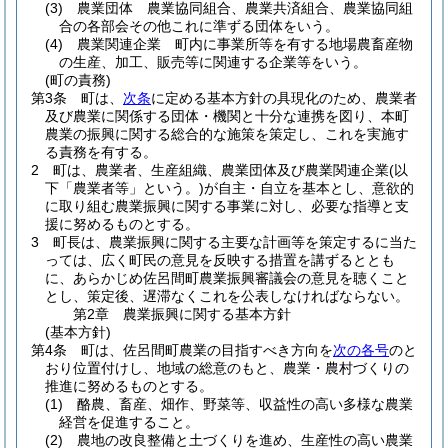
(3)
農業団体 農業協同組合、農業共済組合、農業協同組
合の各部会その他これに準ずる団体をいう。
(4)
農業関連企業 町内に事業所等を有する地場農畜産物
の生産、加工、販売等に関連する企業等をいう。
(町の責務)
第3条
町は、
次条
に定める基本方針の具現化のため、農業者
及び農業に関係する団体・機関と十分な連携を図り、本町
農業の振興に関する総合的な施策を策定し、これを実施す
る責務を有する。
2
町は、農業者、生産組織、農業団体及び農業関連企業
(以
下「農業者等」という。)
が自主・自立を基本とし、意欲的
に取り組む農業振興に関する事業に対し、必要な指導と支
援に努めるものとする。
3
町長は、農業振興に関する主要な計画等を策定するに当た
っては、広く町民の意見を反映する措置を講ずるととも
に、あらかじめ佐呂間町農業振興審議会の意見を聴くこと
とし、策定後、遅滞なくこれを公表しなければならない。
第2章
農業振興に関する基本方針
(基本方針)
第4条
町は、佐呂間町農業の目指すべき方向を
次の各号
のと
おり位置付けし、地域の総意のもと、農業・農村づくりの
推進に努めるものとする。
(1)
酪農、畜産、畑作、野菜等、収益性の高い多様な農業
経営を促進すること。
(2)
農地の改良整備と土づくりを進め、生産性の高い農業