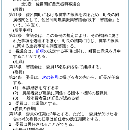
第5章
佐呂間町農業振興審議会
(設置)
第11条
佐呂間町における農業の振興を図るため、町長の附
属機関として、佐呂間町農業振興審議会
(以下「審議会」と
いう。)
を置く。
(所掌事項)
第12条
審議会は、この条例の規定により、その権限に属さ
れた事項を処理するほか、町長の諮問に応じ、農業の振興
に関する重要事項を調査審議する。
2
審議会は、
前項
の規定する事項に関し、町長に意見を具申
することができる。
(組織)
第13条
審議会は、委員15名以内を以て組織する。
(委員)
第14条
委員は、
次の各号
に掲げる者の内から、町長が任命
する。
(1)
学識経験を有する者
(2)
農業者及び農業に関係する団体・機関の役職員
(3)
一般消費者及び町長が認める者
2
委員は、非常勤とする。
(委員の任期)
第15条
委員の任期は2年とする。
ただし、委員が欠けた場
合の補欠委員の任期は前任者の残任期間とする。
2
委員は再任されることができる。
(会長及び副会長)