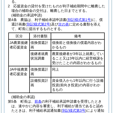
る。
2
応援資金の貸付を受けたものが利子補給期間中に離農した
場合の補助金の交付は、離農した日までとする。
(補助金の承認申請)
第4条
農協は、利子補給承認申請書
(
別記様式第1号
)
に、償
還計画書
(
別記様式第2号
)
及び
次の表
に定める書類を添え
て、町長に提出するものとする。
区分
添付書類
備考
JA農業後継
借換償還計
借換前と借換後の償還内容がわ
者応援資金
画
かるもの
後継者就農
農業後継者が3年以上就農してい
状況調書
ること又は3年以内に経営移譲を
受けたことの内容がわかるもの
JA中核農業
借換償還計
同上
者応援資金
画
設備投資計
資金借入から1年以内に行う設備
画
投資
(前向き投資)
の内容がわか
るもの
(補助金の承認)
第5条
町長は、
前条
の利子補給承認申請書を受理したとき
は、速やかに内容を審査し、利子補給が適当であると認め
たときは、利子補給承認通知書
(
別記様式第3号
)
により通知