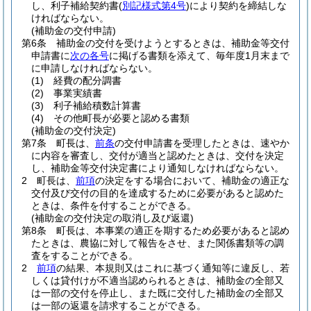
し、利子補給契約書
(
別記様式第4号
)
により契約を締結しな
ければならない。
(補助金の交付申請)
第6条
補助金の交付を受けようとするときは、補助金等交付
申請書に
次の各号
に掲げる書類を添えて、毎年度1月末まで
に申請しなければならない。
(1)
経費の配分調書
(2)
事業実績書
(3)
利子補給積数計算書
(4)
その他町長が必要と認める書類
(補助金の交付決定)
第7条
町長は、
前条
の交付申請書を受理したときは、速やか
に内容を審査し、交付が適当と認めたときは、交付を決定
し、補助金等交付決定書により通知しなければならない。
2
町長は、
前項
の決定をする場合において、補助金の適正な
交付及び交付の目的を達成するために必要があると認めた
ときは、条件を付することができる。
(補助金の交付決定の取消し及び返還)
第8条
町長は、本事業の適正を期するため必要があると認め
たときは、農協に対して報告をさせ、また関係書類等の調
査をすることができる。
2
前項
の結果、本規則又はこれに基づく通知等に違反し、若
しくは貸付けが不適当認められるときは、補助金の全部又
は一部の交付を停止し、また既に交付した補助金の全部又
は一部の返還を請求することができる。