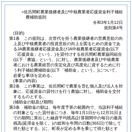
○佐呂間町農業後継者及び中核農業者応援資金利子補給
費補助規則
令和3年1月12日
規則第4号
(目的)
第1条
この規則は、次世代を担う農業後継者の営農意欲の向
上及び中核農業者の投資意欲の向上を図るための資金であ
るJA農業後継者応援資金及びJA中核農業者応援資金
(以下
「応援資金」という。)
を貸付けする佐呂間町農業協同組合
(以下「農協」という。)
に対し、農業後継者及び中核農業
者における農業経営の安定化及び高度化に資するために行
う利子補給費補助金
(以下「補助金」という。)
について、
必要な事項を定める。
(事業の内容)
第2条
この事業は、佐呂間町で農業を営む個人及び法人を対
象に、応援資金の貸付けを行う農協に対し、補助金を交付
するものとする。
(補助金の額及び期間)
第3条
補助金の額は、毎年度予算の範囲内で、当該利子補給
の対象となった貸付金につき、毎年1月1日から12月31日ま
での期間に算出した融資平均残高
(計算期間中の毎日の最高
残高
(延滞金を除く。)
の総和を年間の日数
(365日)
で除して
得た額とする。)
に、町長が定める率を乗じて得た額とす