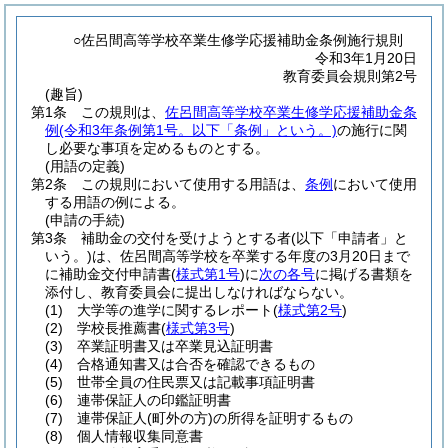
○佐呂間高等学校卒業生修学応援補助金条例施行規則
令和3年1月20日
教育委員会規則第2号
(趣旨)
第1条
この規則は、
佐呂間高等学校卒業生修学応援補助金条
例
(令和3年条例第1号。以下「条例」という。)
の施行に関
し必要な事項を定めるものとする。
(用語の定義)
第2条
この規則において使用する用語は、
条例
において使用
する用語の例による。
(申請の手続)
第3条
補助金の交付を受けようとする者
(以下「申請者」と
いう。)
は、佐呂間高等学校を卒業する年度の3月20日まで
に補助金交付申請書
(
様式第1号
)
に
次の各号
に掲げる書類を
添付し、教育委員会に提出しなければならない。
(1)
大学等の進学に関するレポート
(
様式第2号
)
(2)
学校長推薦書
(
様式第3号
)
(3)
卒業証明書又は卒業見込証明書
(4)
合格通知書又は合否を確認できるもの
(5)
世帯全員の住民票又は記載事項証明書
(6)
連帯保証人の印鑑証明書
(7)
連帯保証人
(町外の方)
の所得を証明するもの
(8)
個人情報収集同意書