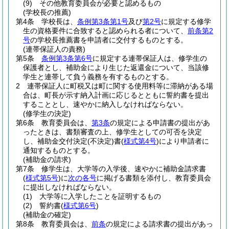
(9)
その他教育委員会が必要と認めるもの
(学校長の推薦)
第4条
学校長は、
条例第3条第1号
及び
第2号
に規定する修学
生の資格要件に合致すると認められる者について、
前条第2
号
の学校長推薦書を申請者に交付するものとする。
(連帯保証人の責務)
第5条
条例第3条第6号
に規定する連帯保証人は、修学生の
保護者とし、補助金により生じた返還金について、当該修
学生と連帯して負う義務を有するものとする。
2
連帯保証人に町税又は町に関する使用料等に滞納がある場
合は、町長が示す納入計画に応じるとともに誓約書を提出
することとし、速やかに納入しなければならない。
(修学生の決定)
第6条
教育委員会は、
第3条
の規定による申請書の提出があ
ったときは、書類審査の上、修学生としての可否を決定
し、補助金交付決定
(不決定)
書
(
様式第4号
)
により申請者に
通知するものとする。
(補助金の請求)
第7条
修学生は、大学等の入学後、速やかに補助金請求書
(
様式第5号
)
に
次の各号
に掲げる書類を添付し、教育委員会
に提出しなければならない。
(1)
大学等に入学したことを証明するもの
(2)
誓約書
(
様式第6号
)
(補助金の確定)
第8条
教育委員会は、
前条
の規定による請求書の提出があっ