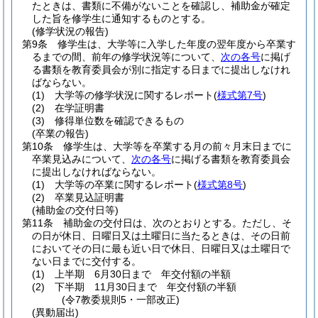
たときは、書類に不備がないことを確認し、補助金が確定
した旨を修学生に通知するものとする。
(修学状況の報告)
第9条
修学生は、大学等に入学した年度の翌年度から卒業す
るまでの間、前年の修学状況等について、
次の各号
に掲げ
る書類を教育委員会が別に指定する日までに提出しなけれ
ばならない。
(1)
大学等の修学状況に関するレポート
(
様式第7号
)
(2)
在学証明書
(3)
修得単位数を確認できるもの
(卒業の報告)
第10条
修学生は、大学等を卒業する月の前々月末日までに
卒業見込みについて、
次の各号
に掲げる書類を教育委員会
に提出しなければならない。
(1)
大学等の卒業に関するレポート
(
様式第8号
)
(2)
卒業見込証明書
(補助金の交付日等)
第11条
補助金の交付日は、次のとおりとする。
ただし、そ
の日が休日、日曜日又は土曜日に当たるときは、その日前
においてその日に最も近い日で休日、日曜日又は土曜日で
ない日までに交付する。
(1)
上半期 6月30日まで 年交付額の半額
(2)
下半期 11月30日まで 年交付額の半額
(令7教委規則5・一部改正)
(異動届出)