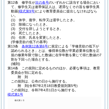
第12条
修学生が
次の各号
のいずれかに該当する場合におい
て、修学生又は連帯保証人は、遅滞なくその旨を修学生異
動届
(
様式第9号
)
により教育委員会に提出しなければなら
い。
(1)
休学、復学、転学又は退学したとき。
(2)
除籍になったとき。
(3)
交付を辞しようとするとき。
(4)
死亡したとき。
(5)
住所、氏名を変更したとき。
(学修意欲の低下の基準)
第13条
条例第12条第6号
に規定による「学修意欲の低下が
認められるとき」とは、修得単位数が卒業必要単位数を正
規の修業年限で除した数値に在学年数を乗じて得た数値の7
割を下回った場合とする。
(補則)
第14条
この規則に定めるもののほか、必要な事項は、教育
委員会が別に定める。
附
則
この規則は、公布の日から施行する。
附
則
(令和7年2月18日
教委規則第5号)
この規則は、令和7年4月1日から施行する。
様式第1号