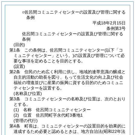
○佐呂間コミュニティセンターの設置及び管理に関する
条例
平成18年2月15日
条例第3号
佐呂間コミュニティセンターの設置及び管理に関する
条例
(目的)
第1条
この条例は、佐呂間コミュニティセンター
(以下「コ
ミュニティセンター」という。)
の設置及び管理について必
要な事項を定めることを目的とする。
(設置)
第2条
住民のため広く利用に供し、地域的連帯意識の醸成と
自主的活動の助長を図り、もって生活文化の向上及び社会
福祉の増進並びに産業の振興に資する目的のためコミュニ
ティセンターを設置する。
(名称及び位置)
第3条
コミュニティセンターの名称及び位置は、次のとおり
とする。
(1)
名称 佐呂間コミュニティセンター
(2)
位置 佐呂間町字永代町3番地1
(管理の代行)
第4条
町長は、コミュニティセンターの設置目的を効果的に
達成するため必要と認めるときは、地方自治法
(昭和22年法