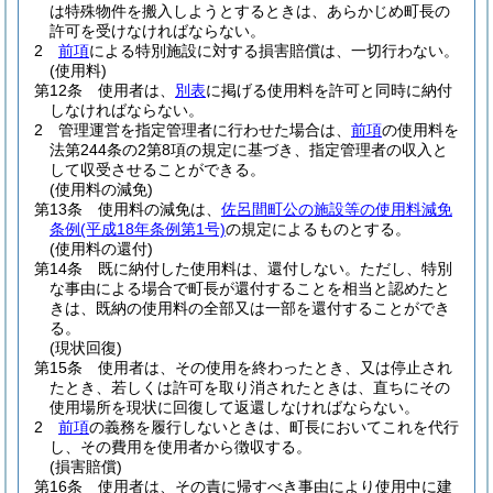
は特殊物件を搬入しようとするときは、あらかじめ町長の
許可を受けなければならない。
2
前項
による特別施設に対する損害賠償は、一切行わない。
(使用料)
第12条
使用者は、
別表
に掲げる使用料を許可と同時に納付
しなければならない。
2
管理運営を指定管理者に行わせた場合は、
前項
の使用料を
法第244条の2第8項の規定に基づき、指定管理者の収入と
して収受させることができる。
(使用料の減免)
第13条
使用料の減免は、
佐呂間町公の施設等の使用料減免
条例
(平成18年条例第1号)
の規定によるものとする。
(使用料の還付)
第14条
既に納付した使用料は、還付しない。
ただし、特別
な事由による場合で町長が還付することを相当と認めたと
きは、既納の使用料の全部又は一部を還付することができ
る。
(現状回復)
第15条
使用者は、その使用を終わったとき、又は停止され
たとき、若しくは許可を取り消されたときは、直ちにその
使用場所を現状に回復して返還しなければならない。
2
前項
の義務を履行しないときは、町長においてこれを代行
し、その費用を使用者から徴収する。
(損害賠償)
第16条
使用者は、その責に帰すべき事由により使用中に建