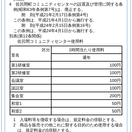
4
佐呂間町コミュニティセンターの設置及び管理に関する条
例
(昭和63年条例第7号)
は、廃止する。
附
則
(平成21年2月17日
条例第4号)
この条例は、平成21年4月1日から施行する。
附
則
(平成24年2月15日
条例第16号)
この条例は、平成24年4月1日から施行する。
別表
(第12条関係)
佐呂間コミュニティセンター使用料
区分
1時間当たり使用料
室名
通年
第1研修室
100円
第2研修室
100円
会議室
100円
談話室
100円
集会室
200円
和室1
50円
和室2
50円
1 入場料等を徴収する場合は、規定料金の倍額とする。
2 商品を販売その他これに類する目的のため使用する場合
は、規定料金の5倍額とする。