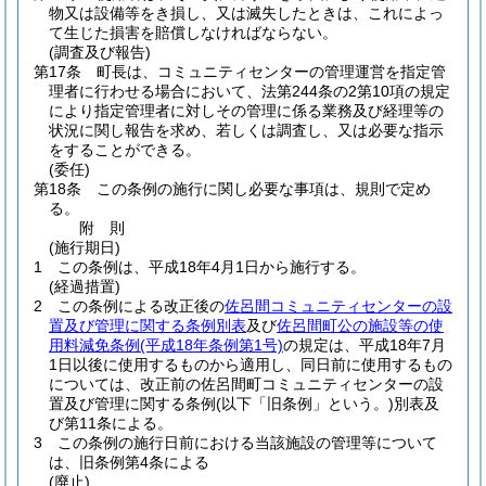
物又は設備等をき損し、又は滅失したときは、これによっ
て生じた損害を賠償しなければならない。
(調査及び報告)
第17条
町長は、コミュニティセンターの管理運営を指定管
理者に行わせる場合において、法第244条の2第10項の規定
により指定管理者に対しその管理に係る業務及び経理等の
状況に関し報告を求め、若しくは調査し、又は必要な指示
をすることができる。
(委任)
第18条
この条例の施行に関し必要な事項は、規則で定め
る。
附
則
(施行期日)
1
この条例は、平成18年4月1日から施行する。
(経過措置)
2
この条例による改正後の
佐呂間コミュニティセンターの設
置及び管理に関する条例別表
及び
佐呂間町公の施設等の使
用料減免条例
(平成18年条例第1号)
の規定は、平成18年7月
1日以後に使用するものから適用し、同日前に使用するもの
については、改正前の佐呂間町コミュニティセンターの設
置及び管理に関する条例
(以下「旧条例」という。)
別表及
び第11条による。
3
この条例の施行日前における当該施設の管理等について
は、旧条例第4条による
(廃止)