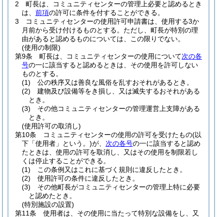
2
町長は、コミュニティセンターの管理上必要と認めるとき
は、
前項
の許可に条件を付することができる。
3
コミュニティセンターの使用許可申請書は、使用する3か
月前から受け付けるものとする。
ただし、町長が特別の理
由があると認めるものについては、この限りでない。
(使用の制限)
第9条
町長は、コミュニティセンターの使用について
次の各
号
の一に該当すると認めるときは、その使用を許可しない
ものとする。
(1)
公の秩序又は善良な風俗を乱すおそれがあるとき。
(2)
建物及び設備等をき損し、又は滅失するおそれがある
とき。
(3)
その他コミュニティセンターの管理運営上支障がある
とき。
(使用許可の取消し)
第10条
コミュニティセンターの使用の許可を受けたもの
(以
下「使用者」という。)
が、
次の各号
の一に該当すると認め
たときは、使用の許可を取消し、又はその使用を制限若し
くは停止することができる。
(1)
この条例又はこれに基づく規則に違反したとき。
(2)
使用許可の条件に違反したとき。
(3)
その他町長がコミュニティセンターの管理上特に必要
と認めたとき。
(特別施設の設置)
第11条
使用者は、その使用に当たって特別な設備をし、又