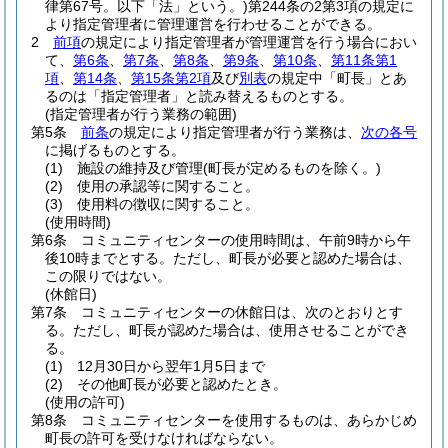
律第67号。以下「法」という。)
第244条の2第3項の規定に
より指定管理者に管理運営を行わせることができる。
2
前項
の規定により指定管理者が管理運営を行う場合におい
て、
第6条
、
第7条
、
第8条
、
第9条
、
第10条
、
第11条第1
項
、
第14条
、
第15条第2項
及び
別表
の規定中「町長」とあ
るのは「指定管理者」と読み替えるものとする。
(指定管理者が行う業務の範囲)
第5条
前条
の規定により指定管理者が行う業務は、
次の各号
に掲げるものとする。
(1)
施設の維持及び管理
(町長が定めるものを除く。)
(2)
使用の承認等に関すること。
(3)
使用料の徴収に関すること。
(使用時間)
第6条
コミュニティセンターの使用時間は、午前9時から午
後10時までとする。
ただし、町長が必要と認めた場合は、
この限りではない。
(休館日)
第7条
コミュニティセンターの休館日は、次のとおりとす
る。
ただし、町長が認めた場合は、使用させることができ
る。
(1)
12月30日から翌年1月5日まで
(2)
その他町長が必要と認めたとき。
(使用の許可)
第8条
コミュニティセンターを使用するものは、あらかじめ
町長の許可を受けなければならない。