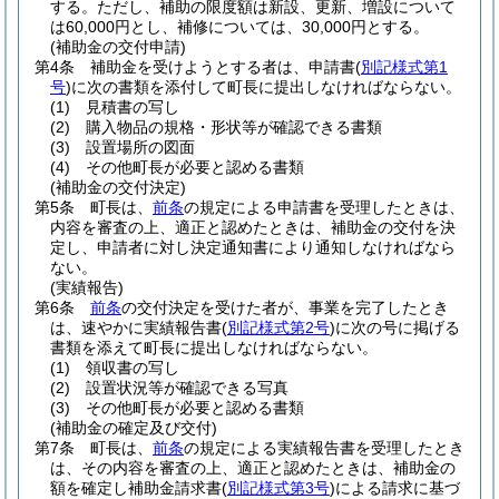
する。
ただし、補助の限度額は新設、更新、増設について
は60,000円とし、補修については、30,000円とする。
(補助金の交付申請)
第4条
補助金を受けようとする者は、申請書
(
別記様式第1
号
)
に次の書類を添付して町長に提出しなければならない。
(1)
見積書の写し
(2)
購入物品の規格・形状等が確認できる書類
(3)
設置場所の図面
(4)
その他町長が必要と認める書類
(補助金の交付決定)
第5条
町長は、
前条
の規定による申請書を受理したときは、
内容を審査の上、適正と認めたときは、補助金の交付を決
定し、申請者に対し決定通知書により通知しなければなら
ない。
(実績報告)
第6条
前条
の交付決定を受けた者が、事業を完了したとき
は、速やかに実績報告書
(
別記様式第2号
)
に次の号に掲げる
書類を添えて町長に提出しなければならない。
(1)
領収書の写し
(2)
設置状況等が確認できる写真
(3)
その他町長が必要と認める書類
(補助金の確定及び交付)
第7条
町長は、
前条
の規定による実績報告書を受理したとき
は、その内容を審査の上、適正と認めたときは、補助金の
額を確定し補助金請求書
(
別記様式第3号
)
による請求に基づ