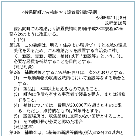
○佐呂間町ごみ格納おり設置費補助要綱
令和5年11月8日
規程第18号
佐呂間町ごみ格納おり設置費補助要綱(平成23年規程)の全
部を次のように改正する。
(目的)
第1条
この要綱は、明るく住みよい環境づくりと地域の環境
美化を図るため、ごみ格納おりを設置する自治会に対し
て、新設、更新、増設、補修
(以下「新設等」という。)
に
必要な経費を補助することを目的とする。
(補助対象)
第2条
補助対象とするごみ格納おりは、次のとおりとする。
(1)
一般廃棄物の収集区域内において新設等をする場合と
する。
(2)
製品は、5年以上耐えるものであること。
(3)
町内に住所を有する事業者で製品を購入、または補修
すること。
(4)
補修については、費用が20,000円を超えたものに限
る。
ただし、維持的なものは対象外とする。
(5)
設置場所は、収集業務に支障のない箇所とすること。
(6)
その他町長が必要と認めた場合
(補助基準)
第3条
補助金は、1基毎の新設等価格
(税込)
の2分の1以内と