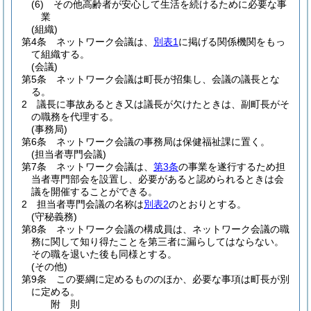
(6)
その他高齢者が安心して生活を続けるために必要な事
業
(組織)
第4条
ネットワーク会議は、
別表1
に掲げる関係機関をもっ
て組織する。
(会議)
第5条
ネットワーク会議は町長が招集し、会議の議長とな
る。
2
議長に事故あるとき又は議長が欠けたときは、副町長がそ
の職務を代理する。
(事務局)
第6条
ネットワーク会議の事務局は保健福祉課に置く。
(担当者専門会議)
第7条
ネットワーク会議は、
第3条
の事業を遂行するため担
当者専門部会を設置し、必要があると認められるときは会
議を開催することができる。
2
担当者専門会議の名称は
別表2
のとおりとする。
(守秘義務)
第8条
ネットワーク会議の構成員は、ネットワーク会議の職
務に関して知り得たことを第三者に漏らしてはならない。
その職を退いた後も同様とする。
(その他)
第9条
この要綱に定めるもののほか、必要な事項は町長が別
に定める。
附
則