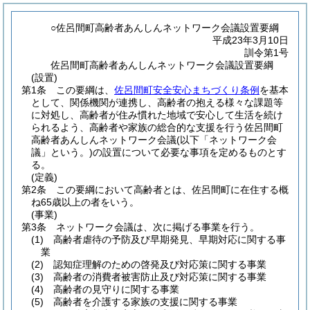
○佐呂間町高齢者あんしんネットワーク会議設置要綱
平成23年3月10日
訓令第1号
佐呂間町高齢者あんしんネットワーク会議設置要綱
(設置)
第1条
この要綱は、
佐呂間町安全安心まちづくり条例
を基本
として、関係機関が連携し、高齢者の抱える様々な課題等
に対処し、高齢者が住み慣れた地域で安心して生活を続け
られるよう、高齢者や家族の総合的な支援を行う佐呂間町
高齢者あんしんネットワーク会議
(以下「ネットワーク会
議」という。)
の設置について必要な事項を定めるものとす
る。
(定義)
第2条
この要綱において高齢者とは、佐呂間町に在住する概
ね65歳以上の者をいう。
(事業)
第3条
ネットワーク会議は、次に掲げる事業を行う。
(1)
高齢者虐待の予防及び早期発見、早期対応に関する事
業
(2)
認知症理解のための啓発及び対応策に関する事業
(3)
高齢者の消費者被害防止及び対応策に関する事業
(4)
高齢者の見守りに関する事業
(5)
高齢者を介護する家族の支援に関する事業