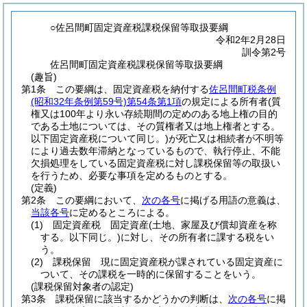
○佐呂間町固定資産税課税保留等取扱要綱
令和2年2月28日
訓令第2号
佐呂間町固定資産税課税保留等取扱要綱
(趣旨)
第1条
この要綱は、固定資産税を納付する
佐呂間町税条例
(昭和32年条例第59号)
第54条第1項
の規定による所有者
(質
権又は100年より永い存続期間の定めのある地上権の目的
である土地については、その質権者又は地上権者とする。
以下固定資産税について同じ。)
が死亡又は相続者が不明等
により過去数年滞納となっているもので、執行停止、不能
欠損処理をしている固定資産税に対し課税保留等の取扱い
を行うため、必要な事項を定めるものとする。
(定義)
第2条
この要綱において、
次の各号
に掲げる用語の意義は、
当該各号
に定めるところによる。
(1)
固定資産税 固定資産
(土地、家屋及び償却資産を称
する。以下同じ。)
に対し、その所有者に課する税をい
う。
(2)
課税保留 現に固定資産税が課されている固定資産に
ついて、その課税を一時的に保留することをいう。
(課税保留対象者の認定)
第3条
課税保留に該当するかどうかの判断は、
次の各号
に掲