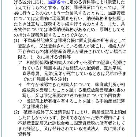
げる区分に応じ、
当該各号
に定める資料等により調査した
うえで行うものとする。
なお、課税保留に当たっては、容
易に行うことのないよう十分留意するとともに、当該資産
については定期的に現況調査を行い、納税義務者を把握し
たときは直ちに課税する手続を行うものとする。
また、共
有物件については連帯納税義務があるため、原則としてそ
の持分を課税保留することはできない。
(1)
不動産登記簿又は課税台帳に固定資産の所有者として
登記され、又は登録されている個人が死亡し、相続人が
不存在のもの
(相続財産管理人が選任されていない場合に
限る。)
次に掲げる資料等
ア
相続関係図
(被相続人の出生から死亡の記事が記載さ
れている戸籍謄本及び被相続人の配偶者、直系卑属、
直系尊属、兄弟
(兄弟が死亡しているときは兄弟の子ま
で)
の戸籍謄本等を添付)
イ
生存が確認できた相続人について、家庭裁判所が相
続放棄を受理したことを証する相続放棄受理通知書の
写し、又は限定承認の申述の有無についての回答書
ウ
登記簿上所有権を有することを証する不動産登記簿
又は課税台帳
(2)
破産手続終了又は清算結了により、商業登記簿上消滅
したにもかかわらず、換価できなかった等の理由により
不動産登記簿又は課税台帳に固定資産税の所有者として
まだ登記し、又は登録されている消滅法人 次に掲げる
資料等