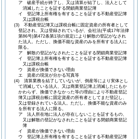
ア
破産手続が終了し、又は清算が結了し、法人として
消滅したことを証する閉鎖商業登記簿
イ
登記簿上所有権を有することを証する不動産登記簿
又は課税台帳
(3)
不動産登記簿又は課税台帳に固定資産の所有者として
登記され、又は登録されているが、会社法
(平成17年法律
第86号)
第472条第1項の規定により解散の登記がなされ
た法人。
ただし、換価不能な資産のみを所有する法人に
限る。
ア
解散の登記がなされたことを証する閉鎖商業登記簿
イ
登記簿上所有権を有することを証する不動産登記簿
又は課税台帳
ウ
資産が換価できない理由
エ
資産の現況が分かる写真等
(4)
清算業務を結了していないが、倒産等により実体とし
て消滅している法人、又は商業登記簿上消滅したにもか
かわらず、換価できなかった等の理由により不動産登記
簿又は課税台帳に固定資産の所有者としてまだ登記し、
又は登録されている法人。
ただし、換価不能な資産のみ
を所有する法人に限る。
ア
法人所在地に法人が存在しないことを証するもの、
又は解散の登記がなされたことを証する閉鎖商業登記
簿
イ
資産が換価できない理由
ウ
登記簿上所有権を有することを証する不動産登記簿