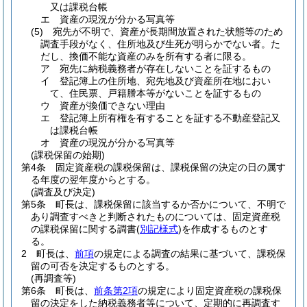
又は課税台帳
エ
資産の現況が分かる写真等
(5)
宛先が不明で、資産が長期間放置された状態等のため
調査手段がなく、住所地及び生死が明らかでない者。
た
だし、換価不能な資産のみを所有する者に限る。
ア
宛先に納税義務者が存在しないことを証するもの
イ
登記簿上の住所地、宛先地及び資産所在地におい
て、住民票、戸籍謄本等がないことを証するもの
ウ
資産が換価できない理由
エ
登記簿上所有権を有することを証する不動産登記又
は課税台帳
オ
資産の現況が分かる写真等
(課税保留の始期)
第4条
固定資産税の課税保留は、課税保留の決定の日の属す
る年度の翌年度からとする。
(調査及び決定)
第5条
町長は、課税保留に該当するか否かについて、不明で
あり調査すべきと判断されたものについては、固定資産税
の課税保留に関する調書
(
別記様式
)
を作成するものとす
る。
2
町長は、
前項
の規定による調査の結果に基づいて、課税保
留の可否を決定するものとする。
(再調査等)
第6条
町長は、
前条第2項
の規定により固定資産税の課税保
留の決定をした納税義務者等について、定期的に再調査す