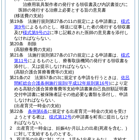
治療用装具製作者の発行する領収書及び内訳書並びに
医師の発行する治療上必要とする旨の意見書
(移送費の支給)
第19条
法施行規則第27条の11の規定による申請書は、
様式
第9号
によるものとし、移送に従事した者の発行する領収書
及び
様式第9号の2
に準じ記載された医師の意見書を添付し
なければならない。
第20条
削除
(高額療養費の支給)
第21条
法施行規則第27条の17の規定による申請書は、
様式
第11号
によるものとし、療養取扱機関の発行する領収書を
添付し、又は提示しなければならない。
(高額介護合算療養費等の支給)
第21条の2
法第57条の3に規定する申請を行うときは、
佐呂
間町総合介護条例施行規則
(平成12年規則第16号)
により定
める高額介護合算療養費等支給申請書兼自己負担額証明書
交付申請書に被保険者証その他必要な書類を添付し、申請
しなければならない。
(出産育児一時金の支給)
第22条
条例第6条
に規定する出産育児一時金の支給を受け
ようとする者は、
様式第12号
の申請書を町長に提出しなけ
ればならない。
2
出産育児一時金は、妊娠4か月以上の出産
(死産を含む。)
に対して支給するものとする。
3
双児等の出産に対しては、1児を1出産とみなし、支給す