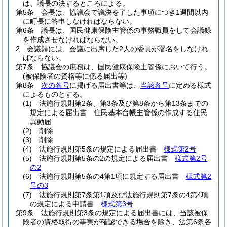
は、議長の決するところによる。
第5条
会長は、協議会で議決を了した事項につき1週間以内
に町長に答申しなければならない。
第6条
議長は、国民健康保険主管係の事務職員をして会議録
を作成させなければならない。
2
会議録には、会議に出席した2人の委員が署名をしなけれ
ばならない。
第7条
協議会の庶務は、国民健康保険主管係において行う。
(被保険者の資格等に係る届出等)
第8条
次の各号
に掲げる届出書等は、
当該各号
に定める様式
によるものとする。
(1)
法施行規則第2条、第3条及び第8条から第13条までの
規定による届出書 住民基本台帳主管係の作成する住民
異動届
(2)
削除
(3)
削除
(4)
法施行規則第5条の規定による届出書
様式第2号
(5)
法施行規則第5条の2の規定による届出書
様式第2号
の2
(6)
法施行規則第5条の4第1項に規定する届出書
様式第2
号の3
(7)
法施行規則第7条第1項及び法施行規則第7条の4第4項
の規定による申請書
様式第3号
第9条
法施行規則第3条の規定による届出書には、当該被保
険者の資格取得の事実が確認できる場合を除き、法第6条各