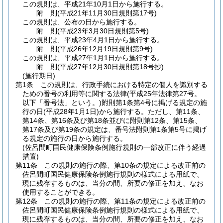
この規則は、平成21年10月1日から施行する。
附
則
(平成21年11月30日
規則第17号)
この規則は、公布の日から施行する。
附
則
(平成23年3月30日
規則第5号)
この規則は、平成23年4月1日から施行する。
附
則
(平成26年12月19日
規則第9号)
この規則は、平成27年1月1日から施行する。
附
則
(平成27年12月30日
規則第18号
抄)
(施行期日)
第1条
この規則は、行政手続における特定の個人を識別する
ための番号の利用等に関する法律
(平成25年法律第27号。
以下「番号法」という。)
附則第1条第4号に掲げる規定の施
行の日
(平成28年1月1日)
から施行する。
ただし、第11条、
第14条、第16条及び第18条並びに附則第12条、第15条、
第17条及び第19条の規定は、番号法附則第1条第5号に掲げ
る規定の施行の日から施行する。
(佐呂間町国民健康保険条例施行規則の一部改正に伴う経過
措置)
第11条
この規則の施行の際、第10条の規定による改正前の
佐呂間町国民健康保険条例施行規則の様式による用紙で、
現に残存するものは、当分の間、所要の修正を加え、なお
使用することができる。
第12条
この規則の施行の際、第11条の規定による改正前の
佐呂間町国民健康保険条例施行規則の様式による用紙で、
現に残存するものは、当分の間、所要の修正を加え、なお