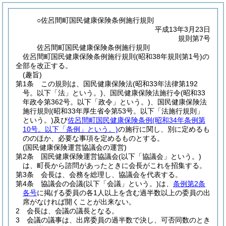
○佐呂間町国民健康保険条例施行規則
平成13年3月23日
規則第7号
佐呂間町国民健康保険条例施行規則
佐呂間町国民健康保険条例施行規則(昭和38年規則第1号)の
全部を改正する。
(趣旨)
第1条
この規則は、国民健康保険法
(昭和33年法律第192
号。以下「法」という。)
、国民健康保険法施行令
(昭和33
年政令第362号。以下「政令」という。)
、国民健康保険法
施行規則
(昭和33年厚生省令第53号。以下「法施行規則」
という。)
及び
佐呂間町国民健康保険条例
(昭和34年条例第
10号。以下「条例」という。)
の施行に関し、別に定めるも
ののほか、必要な事項を定めるものとする。
(国民健康保険運営協議会の運営)
第2条
国民健康保険運営協議会
(以下「協議会」という。)
は、町長から諮問があったときに会長がこれを招集する。
第3条
会長は、会務を総理し、協議会を代表する。
第4条
協議会の会議
(以下「会議」という。)
は、
条例第2条
各号
に掲げる委員の各1人以上を含む過半数以上の委員の出
席がなければ開くことが出来ない。
2
会長は、会議の議長となる。
3
会議の議事は、出席委員の過半数で決し、可否同数のとき