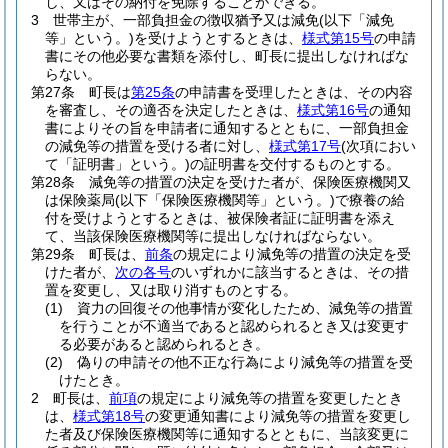
し、又はその納付を免除することができる。
3
世帯主が、一部負担金の徴収猶予又は減免
(以下「減免
等」という。)
を受けようとするときは、
様式第15号
の申請
書にその他必要な書類を添付し、町長に提出しなければな
らない。
第27条
町長は
第25条
の申請書を受理したときは、その内容
を審査し、その適否を決定したときは、
様式第16号
の通知
書によりその旨を申請者に通知するとともに、一部負担金
の減免等の措置を受ける者に対し、
様式第17号
(次項におい
て「証明書」という。)
の証明書を交付するものとする。
第28条
減免等の措置の決定を受けた者が、保険医療機関又
は保険薬局
(以下「保険医療機関等」という。)
で療養の給
付を受けようとするときは、被保険者証に証明書を添え
て、当該保険医療機関等に提出しなければならない。
第29条
町長は、
前条
の規定により減免等の措置の決定を受
けた者が、
次の各号
のいずれかに該当するときは、その措
置を変更し、又は取り消すものとする。
(1)
資力の回復その他事情が変化したため、減免等の措置
を行うことが不適当であると認められるとき又は変更す
る必要があると認められるとき。
(2)
偽りの申請その他不正な行為により減免等の措置を受
けたとき。
2
町長は、
前項
の規定により減免等の措置を変更したとき
は、
様式第18号
の変更通知書により減免等の措置を変更し
た者及び保険医療機関等に通知するとともに、当該変更に