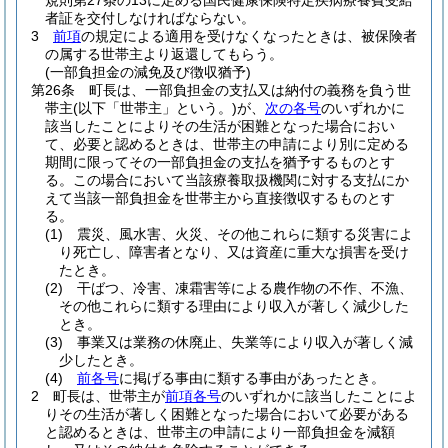
規則第27条の13に定める国民健康保険特定疾病療養費受給
者証を交付しなければならない。
3
前項
の規定による適用を受けなくなったときは、被保険者
の属する世帯主より返還してもらう。
(一部負担金の減免及び徴収猶予)
第26条
町長は、一部負担金の支払又は納付の義務を負う世
帯主
(以下「世帯主」という。)
が、
次の各号
のいずれかに
該当したことによりその生活が困難となった場合におい
て、必要と認めるときは、世帯主の申請により別に定める
期間に限ってその一部負担金の支払を猶予するものとす
る。
この場合において当該療養取扱機関に対する支払にか
えて当該一部負担金を世帯主から直接徴収するものとす
る。
(1)
震災、風水害、火災、その他これらに類する災害によ
り死亡し、障害者となり、又は資産に重大な損害を受け
たとき。
(2)
干ばつ、冷害、凍霜害等による農作物の不作、不漁、
その他これらに類する理由により収入が著しく減少した
とき。
(3)
事業又は業務の休廃止、失業等により収入が著しく減
少したとき。
(4)
前各号
に掲げる事由に類する事由があったとき。
2
町長は、世帯主が
前項各号
のいずれかに該当したことによ
りその生活が著しく困難となった場合において必要がある
と認めるときは、世帯主の申請により一部負担金を減額