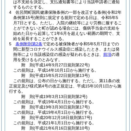
は不支給を決定し、支払通知書等により当該申請者に通知
するものとする。
4
佐呂間町国民健康保険条例の一部を改正する条例
(令和2年
条例第15号)
附則に規定する規則で定める日は、令和5年5
月7日とする。
ただし、入院の継続等により労務に服するこ
とができないと町が認める場合には、傷病手当金の支給を
始めた日から起算して1年6月を超えない範囲の期間で、支
給を延長することができる。
5
条例附則第2条
で定める被保険者が令和5年5月7日までの
間に新型コロナウイルス感染症に感染したとき、または発
熱等により当該感染症の感染が疑われるときは、
前項
の適
用を受けるものとみなす。
附
則
(平成14年9月27日
規則第22号)
この規則は、平成14年10月1日から施行する。
附
則
(平成15年5月22日
規則第13号)
この規則は、公布の日から施行する。
ただし、第11条の改
正規定及び様式第4号の改正規定は、平成15年10月1日から施
行する。
附
則
(平成19年3月13日
規則第2号)
この規則は、平成19年4月1日から施行する。
附
則
(平成19年3月30日
規則第17号)
この規則は、平成19年4月1日から施行する。
附
則
(平成20年12月18日
規則第17号)
この規則は、平成21年1月1日から施行する。
附
則
(平成21年6月16日
規則第10号)