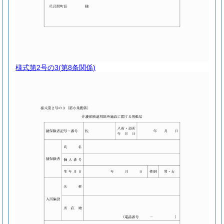
様式第2号の3
(第8条関係)