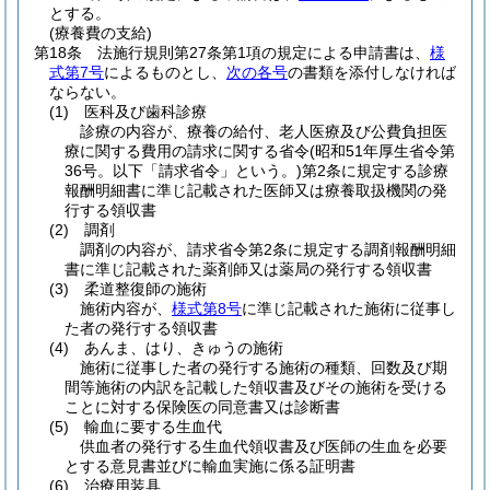
とする。
(療養費の支給)
第18条
法施行規則第27条第1項の規定による申請書は、
様
式第7号
によるものとし、
次の各号
の書類を添付しなければ
ならない。
(1)
医科及び歯科診療
診療の内容が、療養の給付、老人医療及び公費負担医
療に関する費用の請求に関する省令
(昭和51年厚生省令第
36号。以下「請求省令」という。)
第2条に規定する診療
報酬明細書に準じ記載された医師又は療養取扱機関の発
行する領収書
(2)
調剤
調剤の内容が、請求省令第2条に規定する調剤報酬明細
書に準じ記載された薬剤師又は薬局の発行する領収書
(3)
柔道整復師の施術
施術内容が、
様式第8号
に準じ記載された施術に従事し
た者の発行する領収書
(4)
あんま、はり、きゅうの施術
施術に従事した者の発行する施術の種類、回数及び期
間等施術の内訳を記載した領収書及びその施術を受ける
ことに対する保険医の同意書又は診断書
(5)
輸血に要する生血代
供血者の発行する生血代領収書及び医師の生血を必要
とする意見書並びに輸血実施に係る証明書
(6)
治療用装具