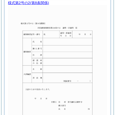
様式第2号の2
(第8条関係)