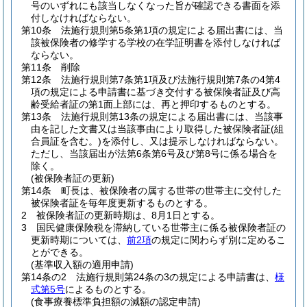
号のいずれにも該当しなくなった旨が確認できる書面を添
付しなければならない。
第10条
法施行規則第5条第1項の規定による届出書には、当
該被保険者の修学する学校の在学証明書を添付しなければ
ならない。
第11条
削除
第12条
法施行規則第7条第1項及び法施行規則第7条の4第4
項の規定による申請書に基づき交付する被保険者証及び高
齢受給者証の第1面上部には、再と押印するものとする。
第13条
法施行規則第13条の規定による届出書には、当該事
由を記した文書又は当該事由により取得した被保険者証
(組
合員証を含む。)
を添付し、又は提示しなければならない。
ただし、当該届出が法第6条第6号及び第8号に係る場合を
除く。
(被保険者証の更新)
第14条
町長は、被保険者の属する世帯の世帯主に交付した
被保険者証を毎年度更新するものとする。
2
被保険者証の更新時期は、8月1日とする。
3
国民健康保険税を滞納している世帯主に係る被保険者証の
更新時期については、
前2項
の規定に関わらず別に定めるこ
とができる。
(基準収入額の適用申請)
第14条の2
法施行規則第24条の3の規定による申請書は、
様
式第5号
によるものとする。
(食事療養標準負担額の減額の認定申請)