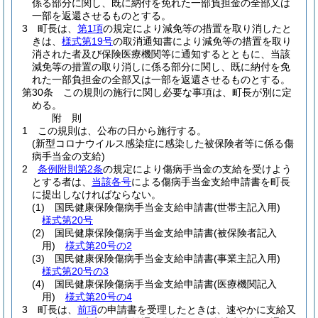
係る部分に関し、既に納付を免れた一部負担金の全部又は
一部を返還させるものとする。
3
町長は、
第1項
の規定により減免等の措置を取り消したと
きは、
様式第19号
の取消通知書により減免等の措置を取り
消された者及び保険医療機関等に通知するとともに、当該
減免等の措置の取り消しに係る部分に関し、既に納付を免
れた一部負担金の全部又は一部を返還させるものとする。
第30条
この規則の施行に関し必要な事項は、町長が別に定
める。
附
則
1
この規則は、公布の日から施行する。
(新型コロナウイルス感染症に感染した被保険者等に係る傷
病手当金の支給)
2
条例附則第2条
の規定により傷病手当金の支給を受けよう
とする者は、
当該各号
による傷病手当金支給申請書を町長
に提出しなければならない。
(1)
国民健康保険傷病手当金支給申請書
(世帯主記入用)
様式第20号
(2)
国民健康保険傷病手当金支給申請書
(被保険者記入
用)
様式第20号の2
(3)
国民健康保険傷病手当金支給申請書
(事業主記入用)
様式第20号の3
(4)
国民健康保険傷病手当金支給申請書
(医療機関記入
用)
様式第20号の4
3
町長は、
前項
の申請書を受理したときは、速やかに支給又