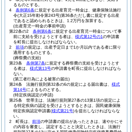
るものとする。
4
条例第6条
に規定する出産育児一時金は、健康保険法施行
令
(大正15年勅令第243号)
第36条ただし書に規定する出産
であると認められるときは、1.2万円を加算する。
(出産育児一時金の事前申請)
第22条の2
条例第6条
に規定する出産育児一時金について事
前に支給を受けようとする者は、
様式第12号の1
の申請書
を町長に提出しなければならない。
2
前項
の規定は、出産予定日まで1か月以内である者に限り
適用するものとする。
(葬祭費の支給)
第23条
条例第7条
に規定する葬祭費の支給を受けようとす
る者は、
様式第13号
の申請書を町長に提出しなければなら
ない。
(第三者行為による被害の届出)
第24条
法施行規則第32条の6の規定による届出書は、
様式
第14号
によるものとする。
(特定疾病認定の申請)
第25条
世帯主は、法施行規則第27条の13第1項の規定によ
る特定疾病の認定を受けようとするときは、国民健康保険
特定疾病認定申請書
(
様式第21号
)
を提出しなければならな
い。
2
町長は、
前項
の申請書の提出があったときは、速やかにそ
の内容を審査し、認定することと決定したときは、法施行