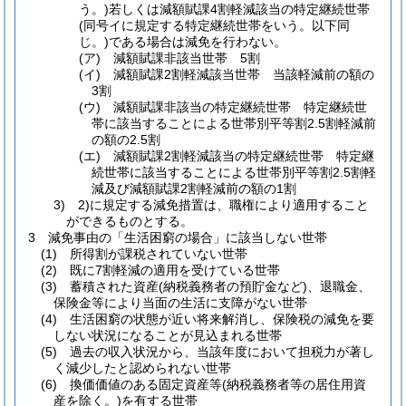
う。)
若しくは減額賦課4割軽減該当の特定継続世帯
(同号イに規定する特定継続世帯をいう。以下同
じ。)
である場合は減免を行わない。
(ア)
減額賦課非該当世帯 5割
(イ)
減額賦課2割軽減該当世帯 当該軽減前の額の
3割
(ウ)
減額賦課非該当の特定継続世帯 特定継続世
帯に該当することによる世帯別平等割2.5割軽減前
の額の2.5割
(エ)
減額賦課2割軽減該当の特定継続世帯 特定継
続世帯に該当することによる世帯別平等割2.5割軽
減及び減額賦課2割軽減前の額の1割
3) 2)に規定する減免措置は、職権により適用すること
ができるものとする。
3 減免事由の「生活困窮の場合」に該当しない世帯
(1)
所得割が課税されていない世帯
(2)
既に7割軽減の適用を受けている世帯
(3)
蓄積された資産
(納税義務者の預貯金など)
、退職金、
保険金等により当面の生活に支障がない世帯
(4)
生活困窮の状態が近い将来解消し、保険税の減免を要
しない状況になることが見込まれる世帯
(5)
過去の収入状況から、当該年度において担税力が著し
く減少したと認められない世帯
(6)
換価価値のある固定資産等
(納税義務者等の居住用資
産を除く。)
を有する世帯