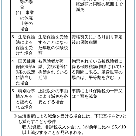
等の場
軽減額と同額の範囲まで
合
減免
(4)
事業
の休廃
止等の
場合
3 生活保護
生活保護を受給
資格喪失による月割り算定
法による
することになっ
後の保険税額
保護を受
た年度の保険税
けた場合
額
4 国民健康
被保険者が監
拘禁されている被保険者に
保険法第5
獄、労役場等に
係る保険税額
(拘禁されてい
9条の規定
拘禁されている
る期間に限る。単身世帯の
に該当し
期間
場合は、平等割を含む。)
た場合
5 特別な事
上記以外の事由
事情により保険税の一部又
情がある
により減免を必
は全額を減免
と認めら
要とする場合
れる場合
※生活困窮による減免を受ける場合には、下記基準を2つと
も満たすことが条件
・収入
(資産、非課税収入を含む。)
が前年に比べて5／10
以上減少することが見込まれる。