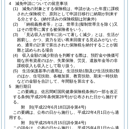
4 減免申請についての留意事項
(1)
減免の対象とする保険税は、申請があった年度に課税
された保険税で、原則として申請日移行に納期が到来す
る分とする。
(納付済みの保険税額は対象外)
(2)
「納税義務者等」とは、世帯主
(擬制世帯主を除く)
又
はその世帯に属する被保険者をいう。
(3)
「見込収入が前年に比べて著しく減少」とは、生活が
困窮し、かつ、資力を近い将来回復する見込みがないた
め、通常の計算で算出された保険税を納付することが困
難と認められる場合
(4)
収入金額の減少割合を判断する際は、預貯金や換価可
能な所有資産のほか、失業保険、労災、遺族年金等の非
課税収入も収入として取り扱う。
(5)
生活保護基準の適用は、生活扶助1類及び生活扶助2類
のほか、住宅扶助、各種加算、教育扶助、期末一時扶助
などの金額を合計して、年間額を算出する。
5 施行期日
この要綱は、佐呂間町国民健康保険税条例の一部を改正
する条例
(平成20年条例第28号)
が公布された日から施行す
る。
附
則
(平成22年6月18日
訓令第4号)
この要綱は、公布の日から施行し、平成22年4月1日から適
用する。
附
則
(平成25年5月15日
訓令第4号)
この訓令は、公布の日から施行し、平成25年4月1日から適