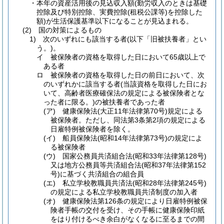
・本年の資産活用後の見込収入額
(勤労収入のときは基礎
控除及び特別控除、実費控除
(租税公課等)
を控除した
額)
が生活保護基準以下になることが見込まれる。
(2)
国の対策によるもの
1) 次のいずれにも該当する者
(以下「旧被扶養者」とい
う。)
。
イ 被保険者の資格を取得した日において65歳以上で
ある者
ロ 被保険者の資格を取得した日の前日において、次
のいずれかに該当する者
(当該資格を取得した日にお
いて、高齢者医療確保法の規定による被保険者とな
った者に限る。)
の被扶養者であった者
(ア)
健康保険法
(大正11年法律第70号)
規定による
被保険者。ただし、同法第3条第2項の規定による
日雇特例被保険者を除く。
(イ)
船員保険法
(昭和14年法律第73号)
の規定によ
る被保険者
(ウ)
国家公務員共済組合法
(昭和33年法律第128号)
又は地方公務員等共済組合法
(昭和37年法律第152
号)
に基づく共済組合の組合員
(エ)
私立学校教職員共済法
(昭和28年法律第245号)
の規定による私立学校教職員共済制度の加入者
(オ)
健康保険法第126条の規定により日雇特例被保
険者手帳の交付を受け、その手帳に健康保険印紙
をはり付けるべき余白がなくなるに至るまでの間