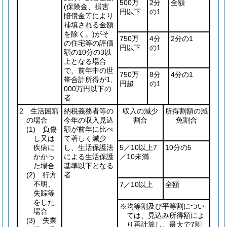
500万
2分
全額
(保険金、損害
円以下
の1
賠償金等により
補填される金額
を除く。)
がそ
750万
4分
2分の1
の住宅等の評価
円以下
の1
額の10分の3以
上となる場合
で、前年中の世
750万
8分
4分の1
帯合計所得が1,
円超
の1
000万円以下の
者
2 生活困窮
納税義務者等の
収入の減少
所得割額の減
の場合
今年の収入見込
割合
免割合
(1)
負傷
額が前年に比べ
し又は
て著しく減少
疾病に
し、生活保護法
5／10以上7
10分の5
かかっ
による生活保護
／10未満
た場合
基準以下となる
(2)
行方
者
不明、
7／10以上
全額
失踪等
をした
※均等割及び平等割につい
場合
ては、見込み所得額によ
(3)
失業
り再計算し、最大で7割