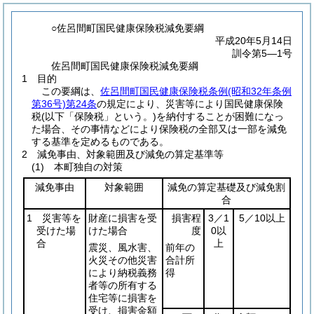
○佐呂間町国民健康保険税減免要綱
平成20年5月14日
訓令第5―1号
佐呂間町国民健康保険税減免要綱
1 目的
この要綱は、
佐呂間町国民健康保険税条例
(昭和32年条例
第36号)
第24条
の規定により、災害等により国民健康保険
税
(以下「保険税」という。)
を納付することが困難になっ
た場合、その事情などにより保険税の全部又は一部を減免
する基準を定めるものである。
2 減免事由、対象範囲及び減免の算定基準等
(1)
本町独自の対策
減免事由
対象範囲
減免の算定基礎及び減免割
合
1 災害等を
財産に損害を受
損害程
3／1
5／10以上
受けた場
けた場合
度
0以
合
上
震災、風水害、
前年の
火災その他災害
合計所
により納税義務
得
者等の所有する
住宅等に損害を
受け、損害金額