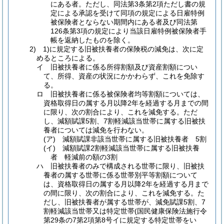
にある者。ただし、同法第3条第2項ただし書の規
定による承認を受けて同項の規定による日雇特例
被保険者とならない期間内にある者及び同法第
126条第3項の規定により当該日雇特例被保険者手
帳を返納したものを除く。
2) 1)に規定する旧被扶養者の保険税の減免は、次に定
めるところによる。
イ 旧被扶養者に係る所得割額及び資産割額につい
て、所得、資産の状況にかかわらず、これを免除す
る。
ロ 旧被扶養者に係る被保険者均等割額については、
資格取得日の属する月以降2年を経過する月までの間
に限り、次の割合により、これを減免する。ただ
し、減額賦課5割、7割軽減該当世帯に属する旧被扶
養者については減免を行わない。
(ア)
減額賦課非該当世帯に属する旧被扶養者 5割
(イ)
減額賦課2割軽減該当世帯に属する旧被扶養
者 軽減前の額の3割
ハ 旧被扶養者のみで構成される世帯に限り、旧被扶
養者の属する世帯に係る世帯別平等割額について
は、資格取得日の属する月以降2年を経過する月まで
の間に限り、次の割合により、これを減免する。た
だし、旧被扶養者が属する世帯が、減免賦課5割、7
割軽減該当世帯又は特定世帯
(国民健康保険法施行令
第29条の7第2項第8号イに規定する特定世帯をい