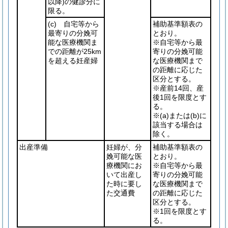
以降)
の健診分に
限る。
(c)
自宅等から
補助基準額表の
最寄りの分娩可
とおり。
能な医療機関ま
※自宅等から最
での距離が25km
寄りの分娩可能
を超える妊産婦
な医療機関まで
の距離に応じた
区分とする。
※産前14回、産
後1回を限度とす
る。
※
(a)
または
(b)
に
該当する場合は
除く。
出産準備
妊婦が、分
補助基準額表の
娩可能な医
とおり。
療機関にお
※自宅等から最
いて出産し
寄りの分娩可能
た時に要し
な医療機関まで
た交通費
の距離に応じた
区分とする。
※1回を限度とす
る。