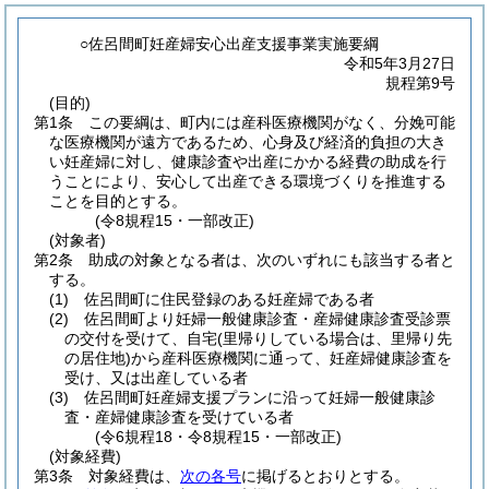
○佐呂間町妊産婦安心出産支援事業実施要綱
令和5年3月27日
規程第9号
(目的)
第1条
この要綱は、町内には産科医療機関がなく、分娩可能
な医療機関が遠方であるため、心身及び経済的負担の大き
い妊産婦に対し、健康診査や出産にかかる経費の助成を行
うことにより、安心して出産できる環境づくりを推進する
ことを目的とする。
(令8規程15・一部改正)
(対象者)
第2条
助成の対象となる者は、次のいずれにも該当する者と
する。
(1)
佐呂間町に住民登録のある妊産婦である者
(2)
佐呂間町より妊婦一般健康診査・産婦健康診査受診票
の交付を受けて、自宅
(里帰りしている場合は、里帰り先
の居住地)
から産科医療機関に通って、妊産婦健康診査を
受け、又は出産している者
(3)
佐呂間町妊産婦支援プランに沿って妊婦一般健康診
査・産婦健康診査を受けている者
(令6規程18・令8規程15・一部改正)
(対象経費)
第3条
対象経費は、
次の各号
に掲げるとおりとする。