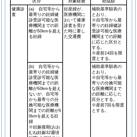
区分
対象経費
助成額
健康診
(a)
自宅等から
妊産婦が、
補助基準額表の
査
最寄りの妊婦健
医療機関に
とおり。
診受診可能な医
おいて健康
※自宅等から最
療機関までの距
診査を受け
寄りの妊婦健診
離が50kmを超え
た時に要し
受診可能な医療
る妊婦
た交通費
機関までの距離
に応じた区分と
する。
※産前14回を限
度とする。
(b)
自宅等から
補助基準額表の
最寄りの妊婦健
とおり。
診受診可能な医
※自宅等から最
療機関までの距
寄りの分娩可能
離が50kmを超え
な医療機関まで
ないが、自宅等
の距離に応じた
から最寄りの分
区分とする。
娩可能な医療機
※産前7回を限度
関までの距離が5
とする。
0kmを超える妊
婦
※妊娠後期
(おお
むね妊娠32週頃