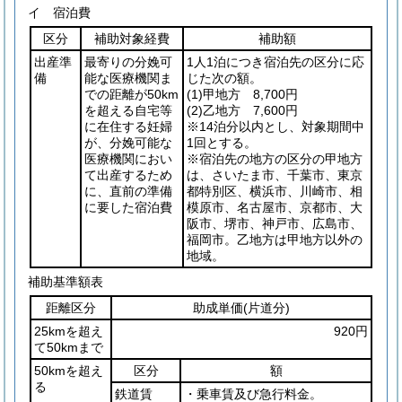
イ 宿泊費
区分
補助対象経費
補助額
出産準
最寄りの分娩可
1人1泊につき宿泊先の区分に応
備
能な医療機関ま
じた次の額。
での距離が50km
(1)
甲地方 8,700円
を超える自宅等
(2)
乙地方 7,600円
に在住する妊婦
※14泊分以内とし、対象期間中
が、分娩可能な
1回とする。
医療機関におい
※宿泊先の地方の区分の甲地方
て出産するため
は、さいたま市、千葉市、東京
に、直前の準備
都特別区、横浜市、川崎市、相
に要した宿泊費
模原市、名古屋市、京都市、大
阪市、堺市、神戸市、広島市、
福岡市。乙地方は甲地方以外の
地域。
補助基準額表
距離区分
助成単価
(片道分)
25kmを超え
920円
て50kmまで
50kmを超え
区分
額
る
鉄道賃
・乗車賃及び急行料金。