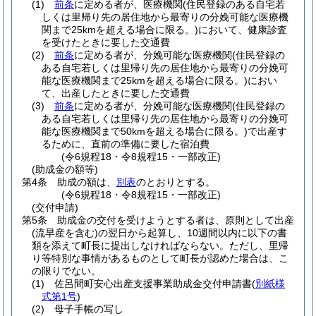
(1)
前条
に定める者が、医療機関
(住民登録のある自宅若
しくは里帰り先の居住地から最寄りの分娩可能な医療機
関まで25kmを超える場合に限る。)
において、健康診査
を受けたときに要した交通費
(2)
前条
に定める者が、分娩可能な医療機関
(住民登録の
ある自宅若しくは里帰り先の居住地から最寄りの分娩可
能な医療機関まで25kmを超える場合に限る。)
におい
て、出産したときに要した交通費
(3)
前条
に定める者が、分娩可能な医療機関
(住民登録の
ある自宅若しくは里帰り先の居住地から最寄りの分娩可
能な医療機関まで50kmを超える場合に限る。)
で出産す
るために、直前の準備に要した宿泊費
(令6規程18・令8規程15・一部改正)
(助成金の額等)
第4条
助成の額は、
別表
のとおりとする。
(令6規程18・令8規程15・一部改正)
(交付申請)
第5条
助成金の交付を受けようとする者は、原則として出産
(流早産を含む)
の翌日から起算し、10週間以内に以下の書
類を添えて町長に提出しなければならない。
ただし、里帰
り等特別な事情があるものとして町長が認めた場合は、こ
の限りでない。
(1)
佐呂間町安心出産支援事業助成金交付申請書
(
別紙様
式第1号
)
(2)
母子手帳の写し