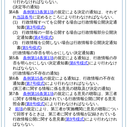
り行わなければならない。
(決定等の通知)
第4条
条例第13条第1項
の規定による決定の通知は、それぞ
れ
当該各号
に定めるところにより行わなければならない。
(1)
行政情報すべてを公開する場合は行政情報公開決定通
知書
(
第3号様式
)
(2)
行政情報の一部を公開する場合は行政情報部分公開決
定通知書
(
第4号様式
)
(3)
行政情報を公開しない場合は行政情報非公開決定通知
書
(
第5号様式
)
(行政情報の存否を明らかにしない決定通知書)
第5条
条例第14条第1項
の規定による通知は、行政情報の存
否を明らかにしない決定通知書
(
第6号様式
)
により行わなけ
ればならない。
(行政情報の不存在の通知)
第6条
条例第15条
の規定による通知は、行政情報の不存在
通知書
(
第7号様式
)
により行わなければならない。
(第三者に関する情報に係る意見の聴取及び決定の通知)
第7条
条例第16条第1項
の規定による意見の聴取は、第三者
に関する情報が記録されている行政情報公開に関する意見
照会書
(
第8号様式
)
により行わなければならない。
2
前項
の規定により、第三者が実施機関に意見の聴取につい
て回答するときは、第三者に関する情報が記録されている
行政情報公開に関する意見書
(
第9号様式
)
により行わなけれ
ばならない。