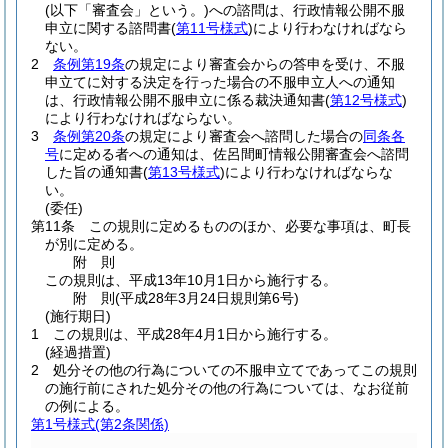
(以下「審査会」という。)
への諮問は、行政情報公開不服
申立に関する諮問書
(
第11号様式
)
により行わなければなら
ない。
2
条例第19条
の規定により審査会からの答申を受け、不服
申立てに対する決定を行った場合の不服申立人への通知
は、行政情報公開不服申立に係る裁決通知書
(
第12号様式
)
により行わなければならない。
3
条例第20条
の規定により審査会へ諮問した場合の
同条各
号
に定める者への通知は、佐呂間町情報公開審査会へ諮問
した旨の通知書
(
第13号様式
)
により行わなければならな
い。
(委任)
第11条
この規則に定めるもののほか、必要な事項は、町長
が別に定める。
附
則
この規則は、平成13年10月1日から施行する。
附
則
(平成28年3月24日
規則第6号)
(施行期日)
1
この規則は、平成28年4月1日から施行する。
(経過措置)
2
処分その他の行為についての不服申立てであってこの規則
の施行前にされた処分その他の行為については、なお従前
の例による。
第1号様式
(第2条関係)