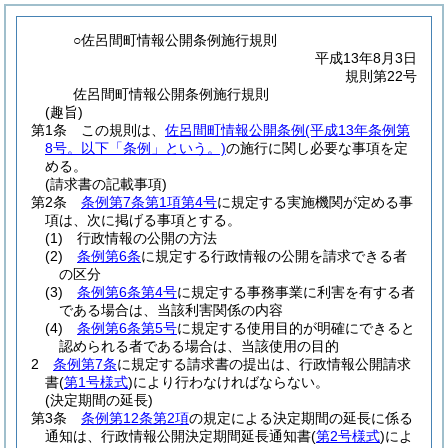
○佐呂間町情報公開条例施行規則
平成13年8月3日
規則第22号
佐呂間町情報公開条例施行規則
(趣旨)
第1条
この規則は、
佐呂間町情報公開条例
(平成13年条例第
8号。以下「条例」という。)
の施行に関し必要な事項を定
める。
(請求書の記載事項)
第2条
条例第7条第1項第4号
に規定する実施機関が定める事
項は、次に掲げる事項とする。
(1)
行政情報の公開の方法
(2)
条例第6条
に規定する行政情報の公開を請求できる者
の区分
(3)
条例第6条第4号
に規定する事務事業に利害を有する者
である場合は、当該利害関係の内容
(4)
条例第6条第5号
に規定する使用目的が明確にできると
認められる者である場合は、当該使用の目的
2
条例第7条
に規定する請求書の提出は、行政情報公開請求
書
(
第1号様式
)
により行わなければならない。
(決定期間の延長)
第3条
条例第12条第2項
の規定による決定期間の延長に係る
通知は、行政情報公開決定期間延長通知書
(
第2号様式
)
によ