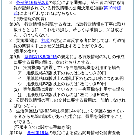
3
条例第16条第2項
の規定による通知は、第三者に関する情
報が記録されている行政情報の公開決定通知書
(
第10号様
式
)
により行わなければならない。
(行政情報の閲覧)
第8条
行政情報を閲覧する者は、当該行政情報を丁寧に取り
扱うとともに、これを汚損し、若しくは破損し、又は改ざ
んしてはならない。
2
実施機関は、
前項
の規定に違反する者に対しては、行政情
報の閲覧を中止させ又は禁止することができる。
(費用の負担)
第9条
条例第18条第2項
の規定による行政情報の写しの作成
に要する費用の額は、次のとおりとする。
(1)
実施機関に設置している白黒複写機を利用する場合
ア
用紙規格A3版以下のものは1枚につき20円
イ
用紙規格B3版以上A2版以下のものは1枚につき30円
ウ
用紙規格B2版以上のものは1枚につき50円
(2)
実施機関に設置しているカラー複写機を利用する場合
は、用紙規格A3版以下のものは1枚につき500円
2
公開行政情報の写しの交付に要する費用は、前納しなけれ
ばならない。
3
生活保護法
(昭和25年法律第144号)
により保護を受けてい
る者から免除の請求があった場合は、費用を免除すること
ができる。
(不服申立てに関する手続き等)
第10条
条例第19条
の規定による佐呂間町情報公開審査会