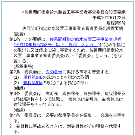
○佐呂間町指定給水装置工事事業者審査委員会設置要綱
平成10年6月22日
規程第9号
佐呂間町指定給水装置工事事業者審査委員会設置要綱
(設置)
第1条
この要綱は、
佐呂間町指定給水装置工事事業者規程
(平成10年規程第8号。以下「規程」という。)
に定める指定
の取消し又は停止に関し審査するため、佐呂間町指定給水
装置工事事業者審査委員会
(以下「委員会」という。)
を設
置する。
(所掌事務)
第2条
委員会は、
次の各号
に掲げる事項を審査する。
(1)
規程第8条
の規定による指定の取消し
(2)
規程第9条
の規定による指定の停止
(組織)
第3条
委員会は、副町長、総務課長、農務課長、建設課長及
び経済課長をもって組織し、委員長は副町長、副委員長は
建設課長をもって充てる。
(会議)
第4条
委員長は、必要の都度委員会を招集し、会議を主宰す
る。
2
委員長に事故あるときは、副委員長がその職務を代理す
る。