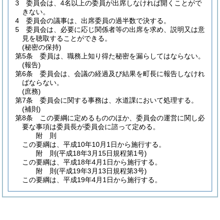
3
委員会は、4名以上の委員が出席しなければ開くことがで
きない。
4
委員会の議事は、出席委員の過半数で決する。
5
委員会は、必要に応じ関係者等の出席を求め、説明又は意
見を聴取することができる。
(秘密の保持)
第5条
委員は、職務上知り得た秘密を漏らしてはならない。
(報告)
第6条
委員会は、会議の経過及び結果を町長に報告しなけれ
ばならない。
(庶務)
第7条
委員会に関する事務は、水道課において処理する。
(補則)
第8条
この要綱に定めるもののほか、委員会の運営に関し必
要な事項は委員長が委員会に諮って定める。
附
則
この要綱は、平成10年10月1日から施行する。
附
則
(平成18年3月15日
規程第1号)
この要綱は、平成18年4月1日から施行する。
附
則
(平成19年3月13日
規程第3号)
この要綱は、平成19年4月1日から施行する。