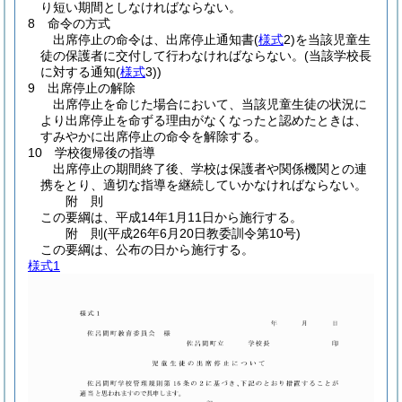
り短い期間としなければならない。
8 命令の方式
出席停止の命令は、出席停止通知書
(
様式
2)
を当該児童生
徒の保護者に交付して行わなければならない。
(当該学校長
に対する通知
(
様式
3)
)
9 出席停止の解除
出席停止を命じた場合において、当該児童生徒の状況に
より出席停止を命ずる理由がなくなったと認めたときは、
すみやかに出席停止の命令を解除する。
10 学校復帰後の指導
出席停止の期間終了後、学校は保護者や関係機関との連
携をとり、適切な指導を継続していかなければならない。
附
則
この要綱は、平成14年1月11日から施行する。
附
則
(平成26年6月20日
教委訓令第10号)
この要綱は、公布の日から施行する。
様式1