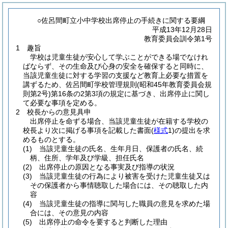
○佐呂間町立小中学校出席停止の手続きに関する要綱
平成13年12月28日
教育委員会訓令第1号
1 趣旨
学校は児童生徒が安心して学ぶことができる場でなけれ
ばならず、その生命及び心身の安全を確保すると同時に、
当該児童生徒に対する学習の支援など教育上必要な措置を
講ずるため、佐呂間町学校管理規則
(昭和45年教育委員会規
則第2号)
第16条の2第3項の規定に基づき、出席停止に関し
て必要な事項を定める。
2 校長からの意見具申
出席停止を命ずる場合、当該児童生徒が在籍する学校の
校長より次に掲げる事項を記載した書面
(
様式
1)
の提出を求
めるものとする。
(1)
当該児童生徒の氏名、生年月日、保護者の氏名、続
柄、住所、学年及び学級、担任氏名
(2)
出席停止の原因となる事実及び指導の状況
(3)
当該児童生徒の行為により被害を受けた児童生徒又は
その保護者から事情聴取した場合には、その聴取した内
容
(4)
当該児童生徒の指導に関与した職員の意見を求めた場
合には、その意見の内容
(5)
出席停止の命令を要すると判断した理由