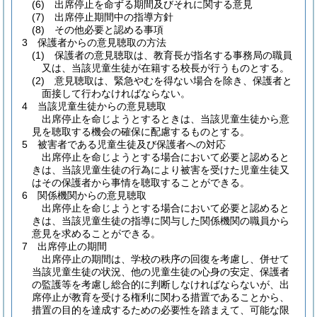
(6)
出席停止を命ずる期間及びそれに関する意見
(7)
出席停止期間中の指導方針
(8)
その他必要と認める事項
3 保護者からの意見聴取の方法
(1)
保護者の意見聴取は、教育長が指名する事務局の職員
又は、当該児童生徒が在籍する校長が行うものとする。
(2)
意見聴取は、緊急やむを得ない場合を除き、保護者と
面接して行わなければならない。
4 当該児童生徒からの意見聴取
出席停止を命じようとするときは、当該児童生徒から意
見を聴取する機会の確保に配慮するものとする。
5 被害者である児童生徒及び保護者への対応
出席停止を命じようとする場合において必要と認めると
きは、当該児童生徒の行為により被害を受けた児童生徒又
はその保護者から事情を聴取することができる。
6 関係機関からの意見聴取
出席停止を命じようとする場合において必要と認めると
きは、当該児童生徒の指導に関与した関係機関の職員から
意見を求めることができる。
7 出席停止の期間
出席停止の期間は、学校の秩序の回復を考慮し、併せて
当該児童生徒の状況、他の児童生徒の心身の安定、保護者
の監護等を考慮し総合的に判断しなければならないが、出
席停止が教育を受ける権利に関わる措置であることから、
措置の目的を達成するための必要性を踏まえて、可能な限