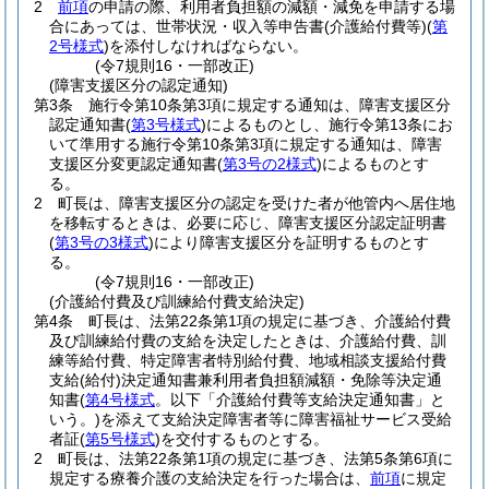
2
前項
の申請の際、利用者負担額の減額・減免を申請する場
合にあっては、世帯状況・収入等申告書
(介護給付費等)
(
第
2号様式
)
を添付しなければならない。
(令7規則16・一部改正)
(障害支援区分の認定通知)
第3条
施行令第10条第3項に規定する通知は、障害支援区分
認定通知書
(
第3号様式
)
によるものとし、施行令第13条にお
いて準用する施行令第10条第3項に規定する通知は、障害
支援区分変更認定通知書
(
第3号の2様式
)
によるものとす
る。
2
町長は、障害支援区分の認定を受けた者が他管内へ居住地
を移転するときは、必要に応じ、障害支援区分認定証明書
(
第3号の3様式
)
により障害支援区分を証明するものとす
る。
(令7規則16・一部改正)
(介護給付費及び訓練給付費支給決定)
第4条
町長は、法第22条第1項の規定に基づき、介護給付費
及び訓練給付費の支給を決定したときは、介護給付費、訓
練等給付費、特定障害者特別給付費、地域相談支援給付費
支給
(給付)
決定通知書兼利用者負担額減額・免除等決定通
知書
(
第4号様式
。以下「介護給付費等支給決定通知書」と
いう。)
を添えて支給決定障害者等に障害福祉サービス受給
者証
(
第5号様式
)
を交付するものとする。
2
町長は、法第22条第1項の規定に基づき、法第5条第6項に
規定する療養介護の支給決定を行った場合は、
前項
に規定