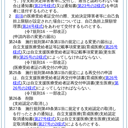
う。)
を支給決定障害者等に交付し、適当と認められない場
合は通知書
(
第23号様式
)
又は通知書
(
第23号の2様式
)
を申請
者に送付するものとする。
2
前項
の医療受給者証交付の際、支給決定障害者等に自己負
担上限額が設定された場合については、自己負担上限額管
理票
(
第24号様式
)
をあわせて交付するものとする。
(令7規則16・一部改正)
(申請内容の変更の届出)
第24条
施行規則第47条第1項の規定による変更の届出は、
自立支援医療受給者証等記載事項変更届
(育成医療)
(
第25号
様式
)
又は自立支援医療受給者証等記載事項変更届
(更生医
療)
(
第25号の2様式
)
によってしなければならない。
(令7規則16・一部改正)
(医療受給者証の再交付の申請)
第25条
施行規則第48条第1項の規定による再交付の申請
は、自立支援医療受給者証再交付申請書
(育成医療)
(
第26号
様式
)
又は自立支援医療受給者証再交付申請書
(更生医療)
(
第
26号の2様式
)
によってしなければならない。
(令7規則16・一部改正)
第26条
削除
(支給認定の取消し)
第27条
施行規則第49条第1項に規定する支給認定の取消し
を行ったときの通知は、自立支援医療
(育成医療)
支給認定
取消通知書
(
第27号様式
)
又は自立支援医療
(更生医療)
支給認
定取消通知書
(
第27号の2様式
)
によるものとする。