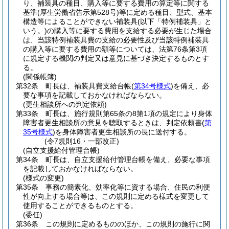
り、補装具の種目、購入等に要する費用の算定等に関する
基準
(厚生労働省告示第528号)
等に定める種目、型式、基本
構造等によることができない補装具
(以下「特例補装具」と
いう。)
の購入等に要する費用を支給する必要が生じた場合
は、当該特例補装具費の支給の必要性及び当該特例補装具
の購入等に要する費用の額等については、法第76条第3項
に規定する機関の判定又は意見に基づき決定するものとす
る。
(関係帳簿)
第32条
町長は、補装具費支給台帳
(
第34号様式
)
を備え、必
要な事項を記載しておかなければならない。
(更生相談所への判定依頼)
第33条
町長は、施行規則第65条の8第1項の規定により身体
障害者更生相談所の意見を聴取するときは、判定依頼書
(
第
35号様式
)
を身体障害者更生相談所の長に送付する。
(令7規則16・一部改正)
(自立支援給付管理台帳)
第34条
町長は、自立支援給付管理台帳を備え、必要な事項
を記載しておかなければならない。
(様式の変更)
第35条
事務の簡素化、効率化等に資する場合、住民の利便
性が向上する場合等は、この規則に定める様式を変更して
使用することができるものとする。
(委任)
第36条
この規則に定めるもののほか、この規則の施行に関