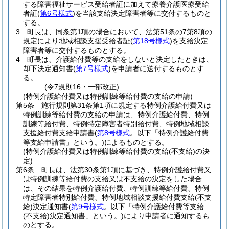
する障害福祉サービス受給者証に加えて療養介護医療受給
者証
(
第6号様式
)
を当該支給決定障害者等に交付するものと
する。
3
町長は、同条第1項の場合において、法第51条の7第8項の
規定により地域相談支援受給者証
(
第18号様式
)
を支給決定
障害者等に交付するものとする。
4
町長は、介護給付費等の支給をしないと決定したときは、
却下決定通知書
(
第7号様式
)
を申請者に送付するものとす
る。
(令7規則16・一部改正)
(特例介護給付費又は特例訓練等給付費の支給の申請)
第5条
施行規則第31条第1項に規定する特例介護給付費又は
特例訓練等給付費の支給の申請は、特例介護給付費、特例
訓練等給付費、特例特定障害者特別給付費、特例地域相談
支援給付費支給申請書
(
第8号様式
。以下「特例介護給付費
等支給申請書」という。)
によるものとする。
(特例介護給付費又は特例訓練等給付費の支給(不支給)の決
定)
第6条
町長は、法第30条第1項に基づき、特例介護給付費又
は特例訓練等給付費の支給又は不支給の決定をした場合
は、その結果を特例介護給付費、特例訓練等給付費、特例
特定障害者特別給付費、特例地域相談支援給付費支給
(不支
給)
決定通知書
(
第9号様式
。以下「特例介護給付費等支給
(不支給)
決定通知書」という。)
により申請者に通知するも
のとする。