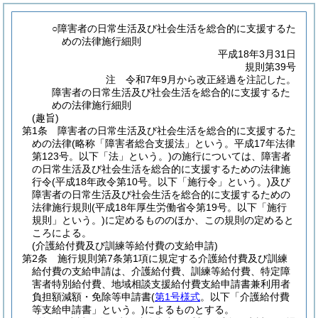
○障害者の日常生活及び社会生活を総合的に支援するた
めの法律施行細則
平成18年3月31日
規則第39号
注 令和7年9月から改正経過を注記した。
障害者の日常生活及び社会生活を総合的に支援するた
めの法律施行細則
(趣旨)
第1条
障害者の日常生活及び社会生活を総合的に支援するた
めの法律
(略称「障害者総合支援法」という。平成17年法律
第123号。以下「法」という。)
の施行については、障害者
の日常生活及び社会生活を総合的に支援するための法律施
行令
(平成18年政令第10号。以下「施行令」という。)
及び
障害者の日常生活及び社会生活を総合的に支援するための
法律施行規則
(平成18年厚生労働省令第19号。以下「施行
規則」という。)
に定めるもののほか、この規則の定めると
ころによる。
(介護給付費及び訓練等給付費の支給申請)
第2条
施行規則第7条第1項に規定する介護給付費及び訓練
給付費の支給申請は、介護給付費、訓練等給付費、特定障
害者特別給付費、地域相談支援給付費支給申請書兼利用者
負担額減額・免除等申請書
(
第1号様式
。以下「介護給付費
等支給申請書」という。)
によるものとする。