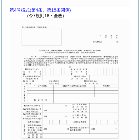
第4号様式
(第4条、第18条関係)
(令7規則16・全改)