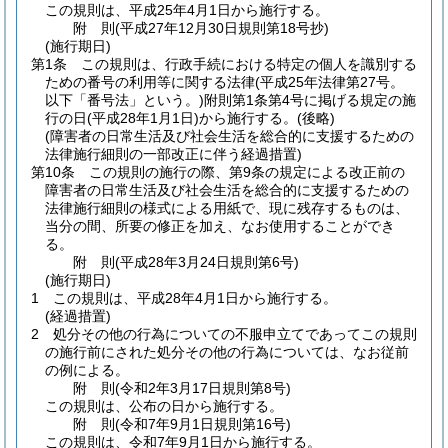
この規則は、平成25年4月1日から施行する。
附
則
(平成27年12月30日
規則第18号
抄)
(施行期日)
第1条
この規則は、行政手続における特定の個人を識別する
ための番号の利用等に関する法律
(平成25年法律第27号。
以下「番号法」という。)
附則第1条第4号に掲げる規定の施
行の日
(平成28年1月1日)
から施行する。
(後略)
(障害者の日常生活及び社会生活を総合的に支援するための
法律施行細則の一部改正に伴う経過措置)
第10条
この規則の施行の際、第9条の規定による改正前の
障害者の日常生活及び社会生活を総合的に支援するための
法律施行細則の様式による用紙で、現に残存するものは、
当分の間、所要の修正を加え、なお使用することができ
る。
附
則
(平成28年3月24日
規則第6号)
(施行期日)
1
この規則は、平成28年4月1日から施行する。
(経過措置)
2
処分その他の行為についての不服申立てであってこの規則
の施行前にされた処分その他の行為については、なお従前
の例による。
附
則
(令和2年3月17日
規則第8号)
この規則は、公布の日から施行する。
附
則
(令和7年9月1日
規則第16号)
この規則は、令和7年9月1日から施行する。