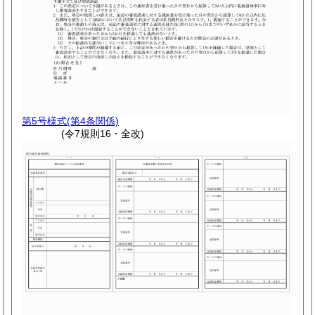
第5号様式
(第4条関係)
(令7規則16・全改)