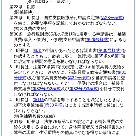
(令7規則16・一部改正)
第28条
削除
(関係帳簿)
第29条
町長は、自立支援医療給付申請決定簿
(
第28号様式
)
を備え、必要な事項を記載しておかなければならない。
(補装具費の支給)
第30条
施行規則第65条の7第1項に規定する申請書は、補装
具費
(購入・借受け・修理)
支給申請書
(
第29号様式
)
によるも
のとする。
2
町長は、
前項
の申請があったときは調査書
(
第30号様式
)
を
作成するとともに、必要に応じ、施行規則第65条の8第1項
に規定する機関の意見を聴かなければならない。
3
町長は、法第76条第1項の規定に基づき補装具費の支給を
決定したときは、速やかに、補装具費支給決定通知書
(
第31
号様式
)
及び補装具費支給券
(
第32号様式
)
を当該申請者に交
付しなければならない。
ただし、借受けの場合は、補装具
費支給券
(
第32号の2様式
及び
第32号の3様式
)
を併せて交付
しなければならない。
4
町長は、
第1項
の申請を却下することを決定したときは、
却下決定通知書
(
第33号様式
)
により当該申請者に通知しな
ければならない。
(特例補装具費の支給)
第31条
町長は、法第76条第1項の規定による補装具費の支
給を決定する場合において、身体障害者又は身体障害児の
障害の現症、生活環境その他真にやむを得ない事情によ