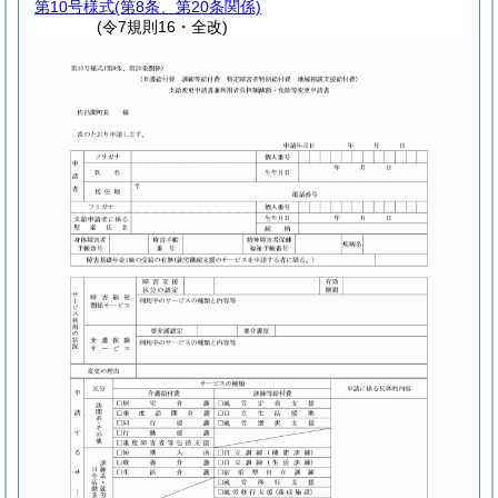
第10号様式
(第8条、第20条関係)
(令7規則16・全改)