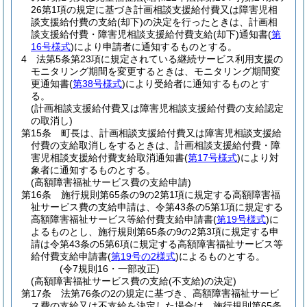
26第1項の規定に基づき計画相談支援給付費又は障害児相
談支援給付費の支給
(却下)
の決定を行ったときは、計画相
談支援給付費・障害児相談支援給付費支給
(却下)
通知書
(
第
16号様式
)
により申請者に通知するものとする。
4
法第5条第23項に規定されている継続サービス利用支援の
モニタリング期間を変更するときは、モニタリング期間変
更通知書
(
第38号様式
)
により受給者に通知するものとす
る。
(計画相談支援給付費又は障害児相談支援給付費の支給認定
の取消し)
第15条
町長は、計画相談支援給付費又は障害児相談支援給
付費の支給取消しをするときは、計画相談支援給付費・障
害児相談支援給付費支給取消通知書
(
第17号様式
)
により対
象者に通知するものとする。
(高額障害福祉サービス費の支給申請)
第16条
施行規則第65条の9の2第1項に規定する高額障害福
祉サービス費の支給申請は、令第43条の5第1項に規定する
高額障害福祉サービス等給付費支給申請書
(
第19号様式
)
に
よるものとし、施行規則第65条の9の2第3項に規定する申
請は令第43条の5第6項に規定する高額障害福祉サービス等
給付費支給申請書
(
第19号の2様式
)
によるものとする。
(令7規則16・一部改正)
(高額障害福祉サービス費の支給(不支給)の決定)
第17条
法第76条の2の規定に基づき、高額障害福祉サービ
ス費の支給又は不支給を決定した場合は、施行規則第65条