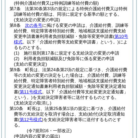
(特例介護給付費又は特例訓練等給付費の額)
第7条
法第30条第3項の規定による特例介護給付費又は特例
訓練等給付費の額は、同項に規定する基準の額とする。
(支給決定の変更の申請)
第8条
次の各号
に掲げる変更の申請は、介護給付費、訓練等
給付費、特定障害者特別給付費、地域相談支援給付費支給
変更申請書兼利用者負担額減額・免除等変更申請書
(
第10号
様式
。以下「介護給付費等支給変更申請書」という。)
によ
るものとする。
(1)
施行規則第17条に規定する支給決定の変更の申請
(2)
利用者負担額減額及び免除等に係る変更の申請
(支給の変更決定)
第9条
町長は、法第24条第2項の規定に基づき、介護給付費
等の支給の変更の決定をした場合は、介護給付費、訓練等
給付費、特定障害者特別給付費、地域相談支援給付費支給
変更決定通知書兼利用者負担額減額・免除等変更決定通知
書
(
第11号様式
。以下「介護給付費等支給変更決定通知書」
という。)
を支給決定障害者等に送付するものとする。
(支給決定の取消し)
第10条
町長は、法第25条第1項の規定に基づき、介護給付
費等の支給決定を取消す場合は、支給
(給付)
決定取消通知
書
(
第12号様式
)
を支給決定障害者等に送付するものとす
る。
(令7規則16・一部改正)
(申請内容の変更の届出)