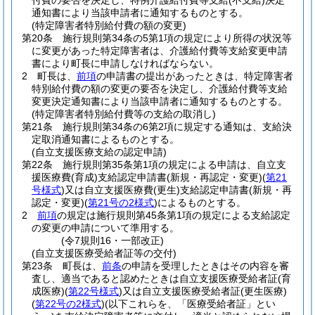
付費の要否を決定し、特例介護給付費等支給
(不支給)
決定
通知書により当該申請者に通知するものとする。
(特定障害者特別給付費の額の変更)
第20条
施行規則第34条の5第1項の規定により所得の状況等
に変更があった特定障害者は、介護給付費等支給変更申請
書により町長に申請しなければならない。
2
町長は、
前項
の申請書の提出があったときは、特定障害者
特別給付費の額の変更の要否を決定し、介護給付費等支給
変更決定通知書により当該申請者に通知するものとする。
(特定障害者特別給付費等の支給の取消し)
第21条
施行規則第34条の6第2項に規定する通知は、支給決
定取消通知書によるものとする。
(自立支援医療支給の認定申請)
第22条
施行規則第35条第1項の規定による申請は、自立支
援医療費
(育成)
支給認定申請書
(新規・再認定・変更)
(
第21
号様式
)
又は自立支援医療費
(更生)
支給認定申請書
(新規・再
認定・変更)
(
第21号の2様式
)
によるものとする。
2
前項
の規定は施行規則第45条第1項の規定による支給認定
の変更の申請について準用する。
(令7規則16・一部改正)
(自立支援医療受給者証等の交付)
第23条
町長は、
前条
の申請を受理したときはその内容を審
査し、適当であると認めたときは自立支援医療受給者証
(育
成医療)
(
第22号様式
)
又は自立支援医療受給者証
(更生医療)
(
第22号の2様式
)
(以下これらを、「医療受給者証」とい