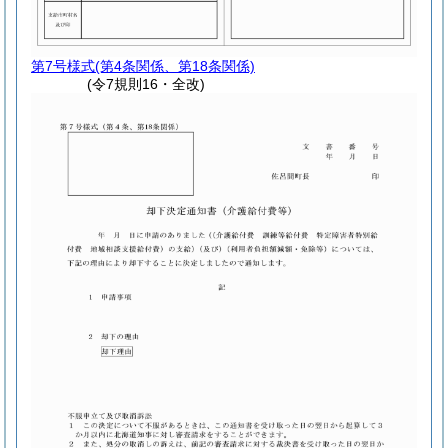
第7号様式
(第4条関係、第18条関係)
(令7規則16・全改)