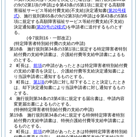
の9の2第1項の申請は令第43条の5第1項に規定する高額障
害福祉サービス等給付費支給
(不支給)
決定通知書
(
第20号様
式
)
、施行規則第65条の9の2第3項の申請は令第43条の5第6
項に規定する高額障害福祉サービス等給付費支給
(不支給)
決定通知書
(
第20号の2様式
)
を申請者に送付するものとす
る。
(令7規則16・一部改正)
(特定障害者特別給付費の支給の申請)
第18条
施行規則第34条の3第1項に規定する特定障害者特別
給付費の支給申請書は、介護給付費等支給申請書によるも
のとする。
2
町長は、
前項
の申請があったときは特定障害者特別給付費
の支給の要否を決定し、介護給付費等支給決定通知書によ
り当該申請者に通知するものとする。
3
町長は、
第1項
の申請に対し却下することと決定したとき
は、却下決定通知書により当該申請者に対し通知するもの
とする。
4
施行規則第34条の3第4項に規定する届出書は、申請内容
変更届出書によるものとする。
(特例特定障害者特別給付費の支給の申請)
第19条
施行規則第34条の4に規定する特例特定障害者特別
給付費の支給申請書は、特例介護給付費等支給申請書によ
るものとする。
2
町長は、
前項
の申請があったときは特例特定障害者特別給