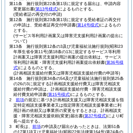
第11条
施行規則第22条第1項に規定する届出は、申請内容
変更届出書
(
第13号様式
)
によるものとする。
(受給者証の再交付の申請)
第12条
施行規則第23条第1項に規定する受給者証の再交付
の申請は、受給者証再交付申請書
(
第14号様式
)
によるもの
とする。
(サービス等利用計画案又は障害児支援利用計画案の提出に
ついて)
第13条
施行規則第12条の3及び児童福祉法施行規則
(昭和23
年厚生省令第11号)
第18条の13に規定するサービス等利用
計画案又は障害児支援利用計画案の提出依頼は、サービス
等利用計画案・障害児支援利用計画案提出依頼書
(
第36号様
式
)
によるものとする。
(計画相談支援給付費又は障害児相談支援給付費の申請等)
第14条
施行規則第34条の54及び児童福祉法施行規則第25条
の26の3に規定する計画相談支援給付費又は障害児相談支
援給付費の申請は、計画相談支援給付費・障害児相談支援
給付費支給申請書
(
第15号様式
)
によるものとする。
2
前項
の規定に基づき計画相談支援又は障害児相談支援を指
定特定相談支援事業者又は指定障害児相談支援事業者に利
用計画の依頼又は事業所の変更をするときは、計画相談支
援・障害児相談支援依頼
(変更)
届出書
(
第37号様式
)
により町
長へ提出する。
3
町長は、
前項
の申請及び届出があったときは、法第51条
の17第1項又は児童福祉法
(昭和22年法律第164号)
第24条の