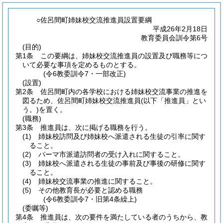
○佐呂間町姉妹校交流推進員設置要綱
平成26年2月18日
教育委員会訓令第6号
(目的)
第1条
この要綱は、姉妹校交流推進員の設置及び職務等につ
いて必要な事項を定めるものとする。
(令6教委訓令7・一部改正)
(設置)
第2条
佐呂間町内の各学校における姉妹校交流事業の推進を
図るため、佐呂間町姉妹校交流推進員
(以下「推進員」とい
う。)
を置く。
(職務)
第3条
推進員は、次に掲げる職務を行う。
(1)
姉妹校訪問及び姉妹校へ派遣される生徒の引率に関す
ること。
(2)
パーマ市派遣訪問者の受け入れに関すること。
(3)
姉妹校へ派遣される生徒の事前及び事後の研修に関す
ること。
(4)
姉妹校交流事業の推進に関すること。
(5)
その他教育長が必要と認める職務
(令6教委訓令7・旧第4条繰上)
(委嘱等)
第4条
推進員は、次の要件を満たしている者のうちから、教