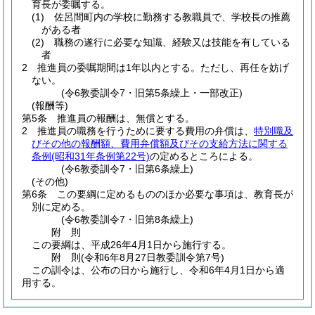
育長が委嘱する。
(1)
佐呂間町内の学校に勤務する教職員で、学校長の推薦
がある者
(2)
職務の遂行に必要な知識、経験又は技能を有している
者
2
推進員の委嘱期間は1年以内とする。
ただし、再任を妨げ
ない。
(令6教委訓令7・旧第5条繰上・一部改正)
(報酬等)
第5条
推進員の報酬は、無償とする。
2
推進員の職務を行うために要する費用の弁償は、
特別職及
びその他の報酬額、費用弁償額及びその支給方法に関する
条例
(昭和31年条例第22号)
の定めるところによる。
(令6教委訓令7・旧第6条繰上)
(その他)
第6条
この要綱に定めるもののほか必要な事項は、教育長が
別に定める。
(令6教委訓令7・旧第8条繰上)
附
則
この要綱は、平成26年4月1日から施行する。
附
則
(令和6年8月27日
教委訓令第7号)
この訓令は、公布の日から施行し、令和6年4月1日から適
用する。