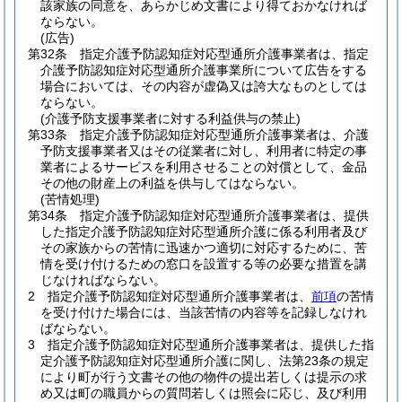
該家族の同意を、あらかじめ文書により得ておかなければ
ならない。
(広告)
第32条
指定介護予防認知症対応型通所介護事業者は、指定
介護予防認知症対応型通所介護事業所について広告をする
場合においては、その内容が虚偽又は誇大なものとしては
ならない。
(介護予防支援事業者に対する利益供与の禁止)
第33条
指定介護予防認知症対応型通所介護事業者は、介護
予防支援事業者又はその従業者に対し、利用者に特定の事
業者によるサービスを利用させることの対償として、金品
その他の財産上の利益を供与してはならない。
(苦情処理)
第34条
指定介護予防認知症対応型通所介護事業者は、提供
した指定介護予防認知症対応型通所介護に係る利用者及び
その家族からの苦情に迅速かつ適切に対応するために、苦
情を受け付けるための窓口を設置する等の必要な措置を講
じなければならない。
2
指定介護予防認知症対応型通所介護事業者は、
前項
の苦情
を受け付けた場合には、当該苦情の内容等を記録しなけれ
ばならない。
3
指定介護予防認知症対応型通所介護事業者は、提供した指
定介護予防認知症対応型通所介護に関し、法第23条の規定
により町が行う文書その他の物件の提出若しくは提示の求
め又は町の職員からの質問若しくは照会に応じ、及び利用