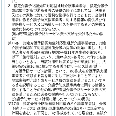
い。
2
指定介護予防認知症対応型通所介護事業者は、指定介護予
防認知症対応型通所介護の提供の終了に際しては、利用者
又はその家族に対して適切な指導を行うとともに、当該利
用者に係る介護予防支援事業者に対する情報の提供及び保
健医療サービス又は福祉サービスを提供する者との密接な
連携に努めなければならない。
(地域密着型介護予防サービス費の支給を受けるための援
助)
第16条
指定介護予防認知症対応型通所介護事業者は、指定
介護予防認知症対応型通所介護の提供の開始に際し、利用
申込者が介護保険法施行規則
(平成11年厚生省令第36号。
以下「施行規則」という。)
第85条の2各号のいずれにも該
当しないときは、当該利用申込者又はその家族に対し、法
第8条の2第16項に規定する介護予防サービス計画
(以下
「介護予防サービス計画」という。)
の作成を介護予防支援
事業者に依頼する旨を町に対して届け出ること等により、
地域密着型介護予防サービス費の支給を受けることができ
る旨を説明すること、介護予防支援事業者に関する情報を
提供することその他の地域密着型介護予防サービス費の支
給を受けるために必要な援助を行わなければならない。
(介護予防サービス計画に沿ったサービスの提供)
第17条
指定介護予防認知症対応型通所介護事業者は、介護
予防サービス計画
(施行規則第85条の2第1号ハに規定する
計画を含む。以下同じ。)
が作成されている場合は、当該介