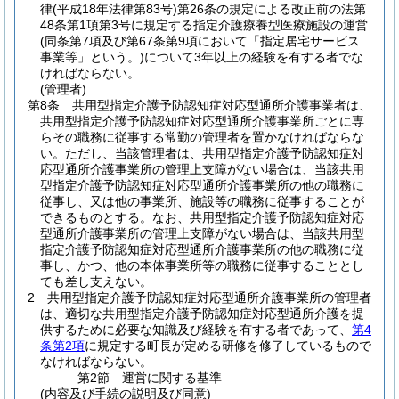
律
(平成18年法律第83号)
第26条の規定による改正前の法第
48条第1項第3号に規定する指定介護療養型医療施設の運営
(同条第7項及び第67条第9項において「指定居宅サービス
事業等」という。)
について3年以上の経験を有する者でな
ければならない。
(管理者)
第8条
共用型指定介護予防認知症対応型通所介護事業者は、
共用型指定介護予防認知症対応型通所介護事業所ごとに専
らその職務に従事する常勤の管理者を置かなければならな
い。
ただし、当該管理者は、共用型指定介護予防認知症対
応型通所介護事業所の管理上支障がない場合は、当該共用
型指定介護予防認知症対応型通所介護事業所の他の職務に
従事し、又は他の事業所、施設等の職務に従事することが
できるものとする。
なお、共用型指定介護予防認知症対応
型通所介護事業所の管理上支障がない場合は、当該共用型
指定介護予防認知症対応型通所介護事業所の他の職務に従
事し、かつ、他の本体事業所等の職務に従事することとし
ても差し支えない。
2
共用型指定介護予防認知症対応型通所介護事業所の管理者
は、適切な共用型指定介護予防認知症対応型通所介護を提
供するために必要な知識及び経験を有する者であって、
第4
条第2項
に規定する町長が定める研修を修了しているもので
なければならない。
第2節
運営に関する基準
(内容及び手続の説明及び同意)