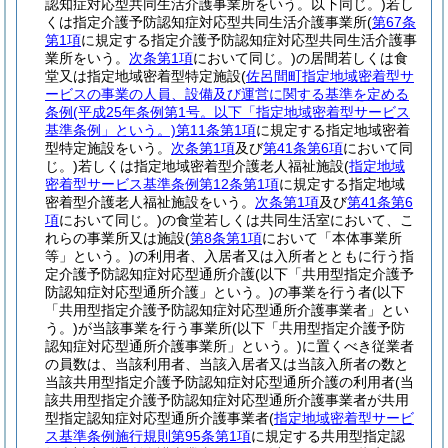
認知症対応型共同生活介護事業所をいう。以下同じ。)
若し
くは指定介護予防認知症対応型共同生活介護事業所
(
第67条
第1項
に規定する指定介護予防認知症対応型共同生活介護事
業所をいう。
次条第1項
において同じ。)
の居間若しくは食
堂又は指定地域密着型特定施設
(
佐呂間町指定地域密着型サ
ービスの事業の人員、設備及び運営に関する基準を定める
条例
(平成25年条例第1号。以下「指定地域密着型サービス
基準条例」という。)
第11条第1項
に規定する指定地域密着
型特定施設をいう。
次条第1項
及び
第41条第6項
において同
じ。)
若しくは指定地域密着型介護老人福祉施設
(
指定地域
密着型サービス基準条例第12条第1項
に規定する指定地域
密着型介護老人福祉施設をいう。
次条第1項
及び
第41条第6
項
において同じ。)
の食堂若しくは共同生活室において、こ
れらの事業所又は施設
(
第8条第1項
において「本体事業所
等」という。)
の利用者、入居者又は入所者とともに行う指
定介護予防認知症対応型通所介護
(以下「共用型指定介護予
防認知症対応型通所介護」という。)
の事業を行う者
(以下
「共用型指定介護予防認知症対応型通所介護事業者」とい
う。)
が当該事業を行う事業所
(以下「共用型指定介護予防
認知症対応型通所介護事業所」という。)
に置くべき従業者
の員数は、当該利用者、当該入居者又は当該入所者の数と
当該共用型指定介護予防認知症対応型通所介護の利用者
(当
該共用型指定介護予防認知症対応型通所介護事業者が共用
型指定認知症対応型通所介護事業者
(
指定地域密着型サービ
ス基準条例施行規則第95条第1項
に規定する共用型指定認