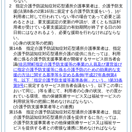
らない。
2
指定介護予防認知症対応型通所介護事業者は、介護予防支
援
(法第8条の2第16項に規定する介護予防支援をいう。)
が
利用者に対して行われていない等の場合であって必要と認
めるときは、要支援認定の更新の申請が、遅くとも当該利
用者が受けている要支援認定の有効期間が終了する日の30
日前にはなされるよう、必要な援助を行わなければならな
い。
(心身の状況等の把握)
第14条
指定介護予防認知症対応型通所介護事業者は、指定
介護予防認知症対応型通所介護の提供に当たっては、利用
者に係る介護予防支援事業者が開催するサービス担当者会
議
(
佐呂間町指定介護予防支援等の事業の人員及び運営並び
に指定介護予防支援等に係る介護予防のための効果的な支
援の方法に関する基準等を定める条例
(平成27年条例第4
号。以下「指定介護予防支援等基準条例」という。)
第33条
第9号
に規定するサービス担当者会議をいう。以下この章に
おいて同じ。)
等を通じて、利用者の心身の状況、その置か
れている環境、他の保健医療サービス又は福祉サービスの
利用状況等の把握に努めなければならない。
(介護予防支援事業者等との連携)
第15条
指定介護予防認知症対応型通所介護事業者は、指定
介護予防認知症対応型通所介護を提供するに当たっては、
介護予防支援事業者その他保健医療サービス又は福祉サー
ビスを提供する者との密接な連携に努めなければならな