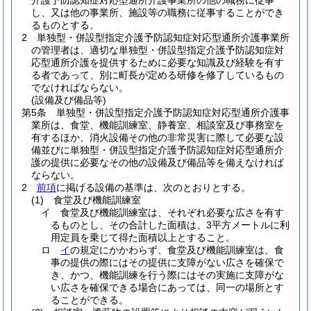
介護予防認知症対応型通所介護事業所の他の職務に従事
し、又は他の事業所、施設等の職務に従事することができ
るものとする。
2
単独型・併設型指定介護予防認知症対応型通所介護事業所
の管理者は、適切な単独型・併設型指定介護予防認知症対
応型通所介護を提供するために必要な知識及び経験を有す
る者であって、別に町長が定める研修を修了しているもの
でなければならない。
(設備及び備品等)
第5条
単独型・併設型指定介護予防認知症対応型通所介護事
業所は、食堂、機能訓練室、静養室、相談室及び事務室を
有するほか、消火設備その他の非常災害に際して必要な設
備並びに単独型・併設型指定介護予防認知症対応型通所介
護の提供に必要なその他の設備及び備品等を備えなければ
ならない。
2
前項
に掲げる設備の基準は、次のとおりとする。
(1)
食堂及び機能訓練室
イ
食堂及び機能訓練室は、それぞれ必要な広さを有す
るものとし、その合計した面積は、3平方メートルに利
用定員を乗じて得た面積以上とすること。
ロ
イ
の規定にかかわらず、食堂及び機能訓練室は、食
事の提供の際にはその提供に支障がない広さを確保で
き、かつ、機能訓練を行う際にはその実施に支障がな
い広さを確保できる場合にあっては、同一の場所とす
ることができる。