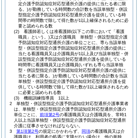
定介護予防認知症対応型通所介護の提供に当たる者に限
る。)
が勤務している時間数の合計数を当該単独型・併設
型指定介護予防認知症対応型通所介護を提供している時
間帯の時間数で除して得た数が1以上確保されるために必
要と認められる数
(2)
看護師若しくは准看護師
(以下この章において「看護
職員」という。)
又は介護職員 単独型・併設型指定介護
予防認知症対応型通所介護の単位ごとに、専ら当該単独
型・併設型指定介護予防認知症対応型通所介護の提供に
当たる看護職員又は介護職員が1以上及び当該単独型・併
設型指定介護予防認知症対応型通所介護を提供している
時間帯に看護職員又は介護職員
(いずれも専ら当該単独
型・併設型指定介護予防認知症対応型通所介護の提供に
当たる者に限る。)
が勤務している時間数の合計数を当該
単独型・併設型指定介護予防認知症対応型通所介護を提
供している時間数で除して得た数が1以上確保されるため
に必要と認められる数
(3)
機能訓練指導員 1以上
2
単独型・併設型指定介護予防認知症対応型通所介護事業者
は、単独型・併設型指定介護予防認知症対応型通所介護の
単位ごとに、
前項第2号
の看護職員又は介護職員を、常時1
人以上当該単独型・併設型指定介護予防認知症対応型通所
介護に従事させなければならない。
3
第1項第2号
の規定にかかわらず、
同項
の看護職員又は介
護職員は、利用者の処遇に支障がない場合は、他の単独