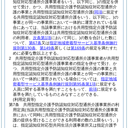
知症対応型通所介護事業者をいう。以下同じ。)
の指定を併
せて受け、かつ、共用型指定介護予防認知症対応型通所介
護の事業と共用型指定認知症対応型通所介護
(
同項
に規定す
る共用型指定認知症対応型通所介護をいう。以下同じ。)
の
事業とが同一の事業所において一体的に運営されている場
合にあっては、当該事業所における共用型指定介護予防認
知症対応型通所介護又は共用型指定認知症対応型通所介護
の利用者。
次条第1項
において同じ。)
の数を合計した数に
ついて、
第67条
又は
指定地域密着型サービス基準条例施行
規則第130条
、
第149条
若しくは
第169条
の規定を満たすた
めに必要な数以上とする。
2
共用型指定介護予防認知症対応型通所介護事業者が共用型
指定認知症対応型通所介護事業者の指定を併せて受け、か
つ、共用型指定介護予防認知症対応型通所介護の事業と共
用型指定認知症対応型通所介護の事業とが同一の事業所に
おいて一体的に運営されている場合については、
指定地域
密着型サービス基準条例施行規則第95条第1項
に規定する
人員に関する基準を満たすことをもって、
前項
に規定する
基準を満たしているものとみなすことができる。
(利用定員等)
第7条
共用型指定介護予防認知症対応型通所介護事業所の利
用定員
(当該共用型指定介護予防認知症対応型通所介護事業
所において同時に共用型指定介護予防認知症対応型通所介
護の提供を受けることができる利用者の数の上限をいう。)
は、指定認知症対応型共同生活介護事業所又は指定介護予