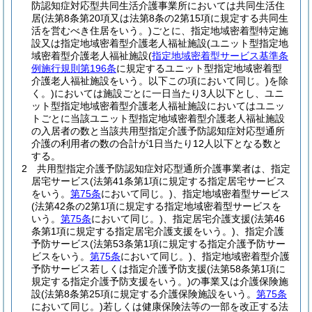
防認知症対応型共同生活介護事業所においては共同生活住
居
(法第8条第20項又は法第8条の2第15項に規定する共同生
活を営むべき住居をいう。)
ごとに、指定地域密着型特定施
設又は指定地域密着型介護老人福祉施設
(ユニット型指定地
域密着型介護老人福祉施設
(
指定地域密着型サービス基準条
例施行規則第196条
に規定するユニット型指定地域密着型
介護老人福祉施設をいう。以下この項において同じ。)
を除
く。)
においては施設ごとに一日当たり3人以下とし、ユニ
ット型指定地域密着型介護老人福祉施設においてはユニッ
トごとに当該ユニット型指定地域密着型介護老人福祉施設
の入居者の数と当該共用型指定介護予防認知症対応型通所
介護の利用者の数の合計が1日当たり12人以下となる数と
する。
2
共用型指定介護予防認知症対応型通所介護事業者は、指定
居宅サービス
(法第41条第1項に規定する指定居宅サービス
をいう。
第75条
において同じ。)
、指定地域密着型サービス
(法第42条の2第1項に規定する指定地域密着型サービスを
いう。
第75条
において同じ。)
、指定居宅介護支援
(法第46
条第1項に規定する指定居宅介護支援をいう。)
、指定介護
予防サービス
(法第53条第1項に規定する指定介護予防サー
ビスをいう。
第75条
において同じ。)
、指定地域密着型介護
予防サービス若しくは指定介護予防支援
(法第58条第1項に
規定する指定介護予防支援をいう。)
の事業又は介護保険施
設
(法第8条第25項に規定する介護保険施設をいう。
第75条
において同じ。)
若しくは健康保険法等の一部を改正する法