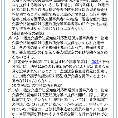
の通常の事業の実施地域
(当該事業所が通常時に当該サービ
スを提供する地域をいう。以下同じ。)
等を勘案し、利用申
込者に対し自ら適切な指定介護予防認知症対応型通所介護
を提供することが困難であると認めた場合は、当該利用申
込者に係る介護予防支援事業者への連絡、適当な他の指定
介護予防認知症対応型通所介護事業者等の紹介その他の必
要な措置を速やかに講じなければならない。
(受給資格等の確認)
第12条
指定介護予防認知症対応型通所介護事業者は、指定
介護予防認知症対応型通所介護の提供を求められた場合
は、その者の提示する被保険者証によって、被保険者資
格、要支援認定の有無及び要支援認定の有効期間を確かめ
るものとする。
2
指定介護予防認知症対応型通所介護事業者は、
前項
の被保
険者証に、法第115条の13第2項の規定により認定審査会意
見が記載されているときは、当該認定審査会意見に配慮し
て、指定介護予防認知症対応型通所介護を提供するように
努めなければならない。
(要支援認定の申請に係る援助)
第13条
指定介護予防認知症対応型通所介護事業者は、指定
介護予防認知症対応型通所介護の提供の開始に際し、要支
援認定を受けていない利用申込者については、要支援認定
の申請が既に行われているかどうかを確認し、申請が行わ
れていない場合は、当該利用申込者の意思を踏まえて速や
かに当該申請が行われるよう必要な援助を行わなければな