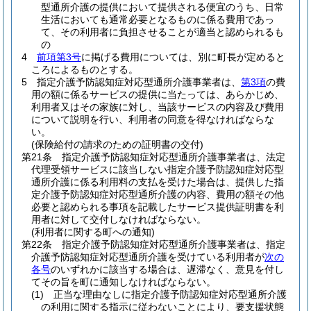
型通所介護の提供において提供される便宜のうち、日常
生活においても通常必要となるものに係る費用であっ
て、その利用者に負担させることが適当と認められるも
の
4
前項第3号
に掲げる費用については、別に町長が定めると
ころによるものとする。
5
指定介護予防認知症対応型通所介護事業者は、
第3項
の費
用の額に係るサービスの提供に当たっては、あらかじめ、
利用者又はその家族に対し、当該サービスの内容及び費用
について説明を行い、利用者の同意を得なければならな
い。
(保険給付の請求のための証明書の交付)
第21条
指定介護予防認知症対応型通所介護事業者は、法定
代理受領サービスに該当しない指定介護予防認知症対応型
通所介護に係る利用料の支払を受けた場合は、提供した指
定介護予防認知症対応型通所介護の内容、費用の額その他
必要と認められる事項を記載したサービス提供証明書を利
用者に対して交付しなければならない。
(利用者に関する町への通知)
第22条
指定介護予防認知症対応型通所介護事業者は、指定
介護予防認知症対応型通所介護を受けている利用者が
次の
各号
のいずれかに該当する場合は、遅滞なく、意見を付し
てその旨を町に通知しなければならない。
(1)
正当な理由なしに指定介護予防認知症対応型通所介護
の利用に関する指示に従わないことにより、要支援状態