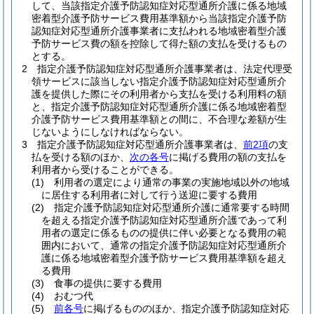
して、当該指定介護予防認知症対応型通所介護に係る地域
密着型介護予防サービス費用基準額から当該指定介護予防
認知症対応型通所介護事業者に支払われる地域密着型介護
予防サービス費の額を控除して得た額の支払を受けるもの
とする。
2
指定介護予防認知症対応型通所介護事業者は、法定代理受
領サービスに該当しない指定介護予防認知症対応型通所介
護を提供した際にその利用者から支払を受ける利用料の額
と、指定介護予防認知症対応型通所介護に係る地域密着型
介護予防サービス費用基準額との間に、不合理な差額が生
じないようにしなければならない。
3
指定介護予防認知症対応型通所介護事業者は、
前2項
の支
払を受ける額のほか、
次の各号
に掲げる費用の額の支払を
利用者から受けることができる。
(1)
利用者の選定により通常の事業の実施地域以外の地域
に居住する利用者に対して行う送迎に要する費用
(2)
指定介護予防認知症対応型通所介護に通常要する時間
を超える指定介護予防認知症対応型通所介護であって利
用者の選定に係るものの提供に伴い必要となる費用の範
囲内において、通常の指定介護予防認知症対応型通所介
護に係る地域密着型介護予防サービス費用基準額を超え
る費用
(3)
食事の提供に要する費用
(4)
おむつ代
(5)
前各号
に掲げるもののほか、指定介護予防認知症対応