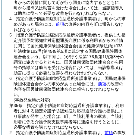
者からの苦情に関して町が行う調査に協力するとともに、
町から指導又は助言を受けた場合においては、当該指導又
は助言に従って必要な改善を行わなければならない。
4
指定介護予防認知症対応型通所介護事業者は、町からの求
めがあった場合には、
前項
の改善の内容を町に報告しなけ
ればならない。
5
指定介護予防認知症対応型通所介護事業者は、提供した指
定介護予防認知症対応型通所介護に係る利用者からの苦情
に関して国民健康保険団体連合会
(国民健康保険法
(昭和33
年法律第192号)
第45条第5項に規定する国民健康保険団体
連合会をいう。以下同じ。)
が行う法第176条第1項第3号の
調査に協力するとともに、国民健康保険団体連合会から同
号の指導又は助言を受けた場合においては、当該指導又は
助言に従って必要な改善を行わなければならない。
6
指定介護予防認知症対応型通所介護事業者は、国民健康保
険団体連合会からの求めがあった場合には、
前項
の改善の
内容を国民健康保険団体連合会に報告しなければならな
い。
(事故発生時の対応)
第35条
指定介護予防認知症対応型通所介護事業者は、利用
者に対する指定介護予防認知症対応型通所介護の提供によ
り事故が発生した場合は、町、当該利用者の家族、当該利
用者に係る介護予防支援事業者等に連絡を行うとともに、
必要な措置を講じなければならない。
2
指定介護予防認知症対応型通所介護事業者は、
前項
の事故