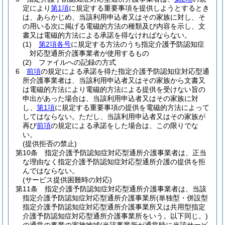
定により
第1項
に規定する重要事項を提供しようとするとき
は、あらかじめ、当該利用申込者又はその家族に対し、そ
の用いる次に掲げる電磁的方法の種類及び内容を示し、文
書又は電磁的方法による承諾を得なければならない。
(1)
第2項各号
に規定する方法のうち指定介護予防認知症
対応型通所介護事業者が使用するもの
(2)
ファイルへの記録の方式
6
前項
の規定による承諾を得た指定介護予防認知症対応型通
所介護事業者は、当該利用申込者又はその家族から文書又
は電磁的方法により電磁的方法による提供を受けない旨の
申出があった場合は、当該利用申込者又はその家族に対
し、
第1項
に規定する重要事項の提供を電磁的方法によって
してはならない。
ただし、当該利用申込者又はその家族が
再び
前項
の規定による承諾をした場合は、この限りでな
い。
(提供拒否の禁止)
第10条
指定介護予防認知症対応型通所介護事業者は、正当
な理由なく指定介護予防認知症対応型通所介護の提供を拒
んではならない。
(サービス提供困難時の対応)
第11条
指定介護予防認知症対応型通所介護事業者は、当該
指定介護予防認知症対応型通所介護事業所
(単独型・併設型
指定介護予防認知症対応型通所介護事業所又は共用型指定
介護予防認知症対応型通所介護事業所をいう。以下同じ。)