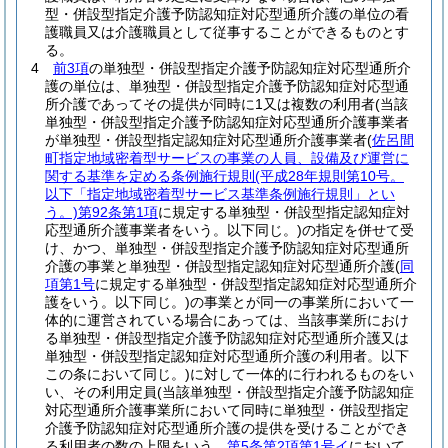
型・併設型指定介護予防認知症対応型通所介護の単位の看
護職員又は介護職員として従事することができるものとす
る。
4
前3項
の単独型・併設型指定介護予防認知症対応型通所介
護の単位は、単独型・併設型指定介護予防認知症対応型通
所介護であってその提供が同時に1又は複数の利用者
(当該
単独型・併設型指定介護予防認知症対応型通所介護事業者
が単独型・併設型指定認知症対応型通所介護事業者
(
佐呂間
町指定地域密着型サービスの事業の人員、設備及び運営に
関する基準を定める条例施行規則
(平成28年規則第10号。
以下「指定地域密着型サービス基準条例施行規則」とい
う。)
第92条第1項
に規定する単独型・併設型指定認知症対
応型通所介護事業者をいう。以下同じ。)
の指定を併せて受
け、かつ、単独型・併設型指定介護予防認知症対応型通所
介護の事業と単独型・併設型指定認知症対応型通所介護
(
同
項第1号
に規定する単独型・併設型指定認知症対応型通所介
護をいう。以下同じ。)
の事業とが同一の事業所において一
体的に運営されている場合にあっては、当該事業所におけ
る単独型・併設型指定介護予防認知症対応型通所介護又は
単独型・併設型指定認知症対応型通所介護の利用者。以下
この条において同じ。)
に対して一体的に行われるものをい
い、その利用定員
(当該単独型・併設型指定介護予防認知症
対応型通所介護事業所において同時に単独型・併設型指定
介護予防認知症対応型通所介護の提供を受けることができ
る利用者の数の上限をいう。
第5条第2項第1号イ
において