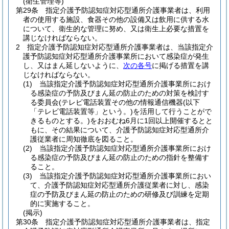
(衛生管理等)
第29条
指定介護予防認知症対応型通所介護事業者は、利用
者の使用する施設、食器その他の設備又は飲用に供する水
について、衛生的な管理に努め、又は衛生上必要な措置を
講じなければならない。
2
指定介護予防認知症対応型通所介護事業者は、当該指定介
護予防認知症対応型通所介護事業所において感染症が発生
し、又はまん延しないように、
次の各号
に掲げる措置を講
じなければならない。
(1)
当該指定介護予防認知症対応型通所介護事業所におけ
る感染症の予防及びまん延の防止のための対策を検討す
る委員会
(テレビ電話装置その他の情報通信機器
(以下
「テレビ電話装置等」という。)
を活用して行うことがで
きるものとする。)
をおおむね6月に1回以上開催するとと
もに、その結果について、介護予防認知症対応型通所介
護従業者に周知徹底を図ること。
(2)
当該指定介護予防認知症対応型通所介護事業所におけ
る感染症の予防及びまん延の防止のための指針を整備す
ること。
(3)
当該指定介護予防認知症対応型通所介護事業所におい
て、介護予防認知症対応型通所介護従業者に対し、感染
症の予防及びまん延の防止のための研修及び訓練を定期
的に実施すること。
(掲示)
第30条
指定介護予防認知症対応型通所介護事業者は、指定