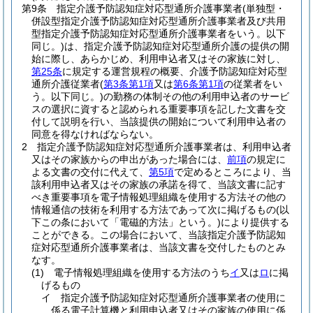
第9条
指定介護予防認知症対応型通所介護事業者
(単独型・
併設型指定介護予防認知症対応型通所介護事業者及び共用
型指定介護予防認知症対応型通所介護事業者をいう。以下
同じ。)
は、指定介護予防認知症対応型通所介護の提供の開
始に際し、あらかじめ、利用申込者又はその家族に対し、
第25条
に規定する運営規程の概要、介護予防認知症対応型
通所介護従業者
(
第3条第1項
又は
第6条第1項
の従業者をい
う。以下同じ。)
の勤務の体制その他の利用申込者のサービ
スの選択に資すると認められる重要事項を記した文書を交
付して説明を行い、当該提供の開始について利用申込者の
同意を得なければならない。
2
指定介護予防認知症対応型通所介護事業者は、利用申込者
又はその家族からの申出があった場合には、
前項
の規定に
よる文書の交付に代えて、
第5項
で定めるところにより、当
該利用申込者又はその家族の承諾を得て、当該文書に記す
べき重要事項を電子情報処理組織を使用する方法その他の
情報通信の技術を利用する方法であって次に掲げるもの
(以
下この条において「電磁的方法」という。)
により提供する
ことができる。
この場合において、当該指定介護予防認知
症対応型通所介護事業者は、当該文書を交付したものとみ
なす。
(1)
電子情報処理組織を使用する方法のうち
イ
又は
ロ
に掲
げるもの
イ
指定介護予防認知症対応型通所介護事業者の使用に
係る電子計算機と利用申込者又はその家族の使用に係