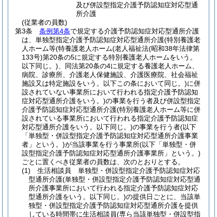
及び併設型指定介護予防認知症対応型通
所介護
(従業者の員数)
第3条
条例第4条
で規定する介護予防認知症対応型通所介護
は、単独型指定介護予防認知症対応型通所介護
(特別養護老
人ホーム等
(特養護老人ホーム
(老人福祉法
(昭和38年法律第
133号)
第20条の5に規定する特別養護老人ホームをいう。
以下同じ。)
、同法第20条の4に規定する養護老人ホーム、
病院、診療所、介護老人保健施設、介護医療院、社会福祉
施設又は特定施設をいう。以下この条において同じ。)
に併
設されていない事業所において行われる指定介護予防認知
症対応型通所介護をいう。)
の事業を行う者及び併設型指定
介護予防認知症対応型通所介護
(特別養護老人ホーム等に併
設されている事業所において行われる指定介護予防認知症
対応型通所介護をいう。以下同じ。)
の事業を行う者
(以下
「単独型・併設型指定介護予防認知症対応型通所介護事業
者」という。)
が当該事業を行う事業所
(以下「単独型・併
設型指定介護予防認知症対応型通所介護事業所」という。)
ごとに置くべき従業者の員数は、次のとおりとする。
(1)
生活相談員 単独型・併設型指定介護予防認知症対応
型通所介護
(単独型・併設型指定介護予防認知症対応型通
所介護事業所において行われる指定介護予防認知症対応
型通所介護をいう。以下同じ。)
の提供日ごとに、当該単
独型・併設型指定介護予防認知症対応型通所介護を提供
している時間帯に生活相談員
(専ら当該単独型・併設型指