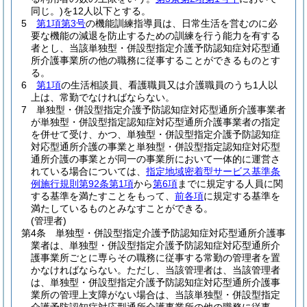
同じ。)
を12人以下とする。
5
第1項第3号
の機能訓練指導員は、日常生活を営むのに必
要な機能の減退を防止するための訓練を行う能力を有する
者とし、当該単独型・併設型指定介護予防認知症対応型通
所介護事業所の他の職務に従事することができるものとす
る。
6
第1項
の生活相談員、看護職員又は介護職員のうち1人以
上は、常勤でなければならない。
7
単独型・併設型指定介護予防認知症対応型通所介護事業者
が単独型・併設型指定認知症対応型通所介護事業者の指定
を併せて受け、かつ、単独型・併設型指定介護予防認知症
対応型通所介護の事業と単独型・併設型指定認知症対応型
通所介護の事業とが同一の事業所において一体的に運営さ
れている場合については、
指定地域密着型サービス基準条
例施行規則第92条第1項
から
第6項
までに規定する人員に関
する基準を満たすことをもって、
前各項
に規定する基準を
満たしているものとみなすことができる。
(管理者)
第4条
単独型・併設型指定介護予防認知症対応型通所介護事
業者は、単独型・併設型指定介護予防認知症対応型通所介
護事業所ごとに専らその職務に従事する常勤の管理者を置
かなければならない。
ただし、当該管理者は、当該管理者
は、単独型・併設型指定介護予防認知症対応型通所介護事
業所の管理上支障がない場合は、当該単独型・併設型指定