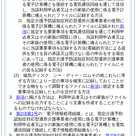
る電子計算機とを接続する電気通信回線を通じて送信
し、当該利用申込者又はその家族の使用に係る電子計
算機に備えられたファイルに記録する方法
ロ
指定介護予防認知症対応型通所介護事業者の使用に
係る電子計算機に備えられたファイルに記録された
前
項
に規定する重要事項を電気通信回線を通じて利用申
込者又はその家族の閲覧に供し、当該利用申込者又は
その家族の使用に係る電子計算機に備えられたファイ
ルに当該重要事項を記録する方法
(電磁的方法による提
供を受ける旨の承諾又は受けない旨の申出をする場合
にあっては、指定介護予防認知症対応型通所介護事業
者の使用に係る電子計算機に備えられたファイルにそ
の旨を記録する方法)
(2)
磁気ディスク、シー・ディー・ロムその他これらに準
ずる方法により一定の事項を確実に記録しておくことが
できる物をもって調製するファイルに
前項
に規定する重
要事項を記録したものを交付する方法
3
前項
に掲げる方法は、利用申込者又はその家族がファイル
への記録を出力することにより文書を作成することができ
るものでなければならない。
4
第2項第1号
の「電子情報処理組織」とは、指定介護予防
認知症対応型通所介護事業者の使用に係る電子計算機と、
利用申込者又はその家族の使用に係る電子計算機とを電気
通信回線で接続した電子情報処理組織をいう。
5
指定介護予防認知症対応型通所介護事業者は、
第2項
の規