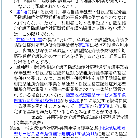
(2)
相談室 遮蔽物の設置等により相談の内容が漏えいし
ないよう配慮されていること。
3
第1項
に掲げる設備は、専ら当該単独型・併設型指定介護
予防認知症対応型通所介護の事業の用に供するものでなけ
ればならない。
ただし、利用者に対する単独型・併設型指
定介護予防認知症対応型通所介護の提供に支障がない場合
は、この限りでない。
4
前項ただし書
の場合において、単独型・併設型指定介護予
防認知症対応型通所介護事業者が
第1項
に掲げる設備を利用
し、夜間及び深夜に単独型・併設型指定介護予防認知症対
応型通所介護以外のサービスを提供するときは、町長に届
け出るものとする。
5
単独型・併設型指定介護予防認知症対応型通所介護事業者
が単独型・併設型指定認知症対応型通所介護事業者の指定
を併せて受け、かつ、単独型・併設型指定介護予防認知症
対応型通所介護の事業と単独型・併設型指定認知症対応型
通所介護の事業とが同一の事業所において一体的に運営さ
れている場合については、
指定地域密着型サービス基準条
例施行規則第94条第1項
から
第3項
までに規定する設備に関
する基準を満たすことをもって、
第1項
から
第3項
までに規
定する基準を満たしているものとみなすことができる。
第2款
共用型指定介護予防認知症対応型通所介護
(従業者の員数)
第6条
指定認知症対応型共同生活介護事業所
(
指定地域密着
型サービス基準条例施行規則第130条第1項
に規定する指定