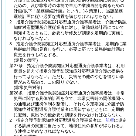
介護予防認知症対応型通所介護の提供を継続的に実施する
ための、及び非常時の体制で早期の業務再開を図るための
計画
(以下「業務継続計画」という。)
を策定し、当該業務
継続計画に従い必要な措置を講じなければならない。
2
指定介護予防認知症対応型通所介護事業者は、介護予防認
知症対応型通所介護従業者に対し、業務継続計画について
周知するとともに、必要な研修及び訓練を定期的に実施し
なければならない。
3
指定介護予防認知症対応型通所介護事業者は、定期的に業
務継続計画の見直しを行い、必要に応じて業務継続計画の
変更を行うものとする。
(定員の遵守)
第27条
指定介護予防認知症対応型通所介護事業者は、利用
定員を超えて指定介護予防認知症対応型通所介護の提供を
行ってはならない。
ただし、災害その他のやむを得ない事
情がある場合は、この限りでない。
(非常災害対策)
第28条
指定介護予防認知症対応型通所介護事業者は、非常
災害に関する具体的計画を立て、非常災害時の関係機関へ
の通報及び連携体制を整備し、それらを定期的に介護予防
認知症対応型通所介護従業者に周知するとともに、定期的
に避難、救出その他必要な訓練を行わなければならない。
2
指定介護予防認知症対応型通所介護事業者は、
前項
に規定
する訓練の実施に当たって、地域住民の参加が得られるよ
う連携に努めなければならない。