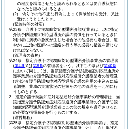
の程度を増進させたと認められるとき又は要介護状態に
なったと認められるとき。
(2)
偽りその他不正な行為によって保険給付を受け、又は
受けようとしたとき。
(緊急時等の対応)
第23条
介護予防認知症対応型通所介護従業者は、現に指定
介護予防認知症対応型通所介護の提供を行っているときに
利用者に病状の急変が生じた場合その他必要な場合は、速
やかに主治の医師への連絡を行う等の必要な措置を講じな
ければならない。
(管理者の責務)
第24条
指定介護予防認知症対応型通所介護事業所の管理者
(
第4条
又は
第8条
の管理者をいう。以下この条及び
第40条
において同じ。)
は、当該指定介護予防認知症対応型通所介
護事業所の介護予防認知症対応型通所介護従業者の管理及
び指定介護予防認知症対応型通所介護の利用の申込みに係
る調整、業務の実施状況の把握その他の管理を一元的に行
うものとする。
2
指定介護予防認知症対応型通所介護事業所の管理者は、当
該指定介護予防認知症対応型通所介護事業所の介護予防認
知症対応型通所介護従業者にこの節の規定を遵守させるた
め必要な指揮命令を行うものとする。
(運営規程)
第25条
指定介護予防認知症対応型通所介護事業者は、指定
介護予防認知症対応型通所介護事業所ごとに、次に掲げる