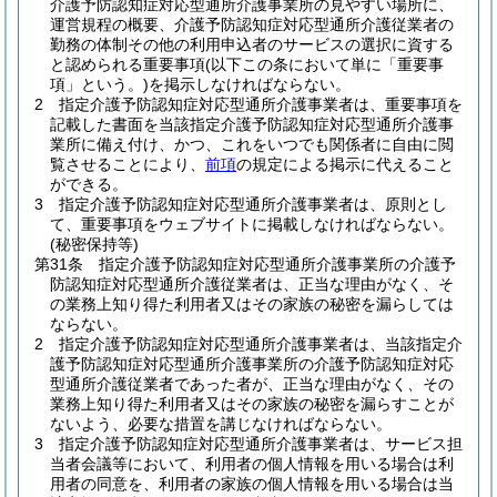
介護予防認知症対応型通所介護事業所の見やすい場所に、
運営規程の概要、介護予防認知症対応型通所介護従業者の
勤務の体制その他の利用申込者のサービスの選択に資する
と認められる重要事項
(以下この条において単に「重要事
項」という。)
を掲示しなければならない。
2
指定介護予防認知症対応型通所介護事業者は、重要事項を
記載した書面を当該指定介護予防認知症対応型通所介護事
業所に備え付け、かつ、これをいつでも関係者に自由に閲
覧させることにより、
前項
の規定による掲示に代えること
ができる。
3
指定介護予防認知症対応型通所介護事業者は、原則とし
て、重要事項をウェブサイトに掲載しなければならない。
(秘密保持等)
第31条
指定介護予防認知症対応型通所介護事業所の介護予
防認知症対応型通所介護従業者は、正当な理由がなく、そ
の業務上知り得た利用者又はその家族の秘密を漏らしては
ならない。
2
指定介護予防認知症対応型通所介護事業者は、当該指定介
護予防認知症対応型通所介護事業所の介護予防認知症対応
型通所介護従業者であった者が、正当な理由がなく、その
業務上知り得た利用者又はその家族の秘密を漏らすことが
ないよう、必要な措置を講じなければならない。
3
指定介護予防認知症対応型通所介護事業者は、サービス担
当者会議等において、利用者の個人情報を用いる場合は利
用者の同意を、利用者の家族の個人情報を用いる場合は当