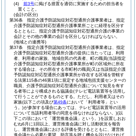
(4)
前3号
に掲げる措置を適切に実施するための担当者を
置くこと。
(会計の区分)
第36条
指定介護予防認知症対応型通所介護事業者は、指定
介護予防認知症対応型通所介護事業所ごとに経理を区分す
るとともに、指定介護予防認知症対応型通所介護の事業の
会計とその他の事業の会計を区分しなければならない。
(地域との連携等)
第37条
指定介護予防認知症対応型通所介護事業者は、指定
介護予防認知症対応型通所介護の提供に当たっては、利用
者、利用者の家族、地域住民の代表者、町の職員
(当該指定
介護予防認知症対応型通所介護事業所が町の区域外に所在
する場合は、その所在する市町村の職員)
又は当該指定介護
予防認知症対応型通所介護事業所が存在する区域を管轄す
る法第115条の46第1項に規定する地域包括支援センターの
職員、介護予防認知症対応型通所介護について知見を有す
る者等により構成される協議会
(テレビ電話装置等を活用し
て行うことができるものとする。ただし、利用者又はその
家族
(以下この項及び
第49条
において「利用者等」とい
う。)
が参加する場合にあっては、テレビ電話装置等の活用
について当該利用者等の同意を得なければならない。)
(以
下この項において「運営推進会議」という。)
を設置しおお
むね6月に1回以上、運営推進会議に対し活動状況を報告
し、運営推進会議における評価を受けるとともに、運営推
進会議から必要な要望、助言等を聴く機会を設けなければ