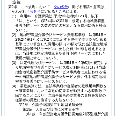
(定義)
第2条
この規則において、
次の各号
に掲げる用語の意義は、
それぞれ
当該各号
に定めるところによる。
(1)
利用料 介護保険法
(平成9年法律第123号。以下
「法」という。)
第54条の2第1項に規定する地域密着型
介護予防サービス費の支給の対象となる費用に係る対価
をいう。
(2)
地域密着型介護予防サービス費用基準額 法第54条の
2第2項第1号又は第2号に規定する厚生労働大臣が定める
基準により算定した費用の額
(その額が現に当該指定地域
密着型介護予防サービスに要した費用の額を超えるとき
は、当該現に指定地域密着型介護予防サービスに要した
費用の額とする。)
をいう。
(3)
法定代理受領サービス 法第54条の2第6項の規定によ
り地域密着型介護予防サービス費が利用者に代わり当該
指定地域密着型介護予防サービス事業者に支払われる場
合の当該地域密着型介護予防サービス費に係る指定地域
密着型介護予防サービスをいう。
(4)
常勤換算方法 当該事業所の従業者の勤務延時間数を
当該事業所において常勤の従業者が勤務すべき時間数で
除することにより、当該事業所の従業者の員数を常勤の
従業者の員数に換算する方法をいう。
第2章
介護予防認知症対応型通所介護
第1節
人員及び設備に関する基準
第1款
単独型指定介護予防認知症対応型通所介護