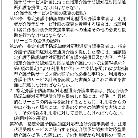
護予防サービス計画に沿った指定介護予防認知症対応型通
所介護を提供しなければならない。
(介護予防サービス計画の変更の援助)
第18条
指定介護予防認知症対応型通所介護事業者は、利用
者が介護予防サービ計画の変更を希望する場合は、当該利
用者に係る介護予防支援事業者への連絡その他の必要な援
助を行わなければならない。
(サービスの提供の記録)
第19条
指定介護予防認知症対応型通所介護事業者は、指定
介護予防認知症対応型通所介護を提供した際には、当該指
定介護予防認知症対応型通所介護の提供日及び内容、当該
指定介護予防認知症対応型通所介護について法第54条の2
第6項の規定により利用者に代わって支払を受ける地域密着
型介護予防サービス費の額その他必要な事項を、利用者の
介護予防サービス計画を記載した書面又はこれに準ずる書
面に記載しなければならない。
2
指定介護予防認知症対応型通所介護事業者は、指定介護予
防認知症対応型通所介護を提供した際には、提供した具体
的なサービスの内容等を記録するとともに、利用者からの
申出があった場合には、文書の交付その他適切な方法によ
り、その情報を利用者に対して提供しなければならない。
(利用料等の受領)
第20条
指定介護予防認知症対応型通所介護事業者は、法定
代理受領サービスに該当する指定介護予防認知症対応型通
所介護を提供した際には、その利用者から利用料の一部と