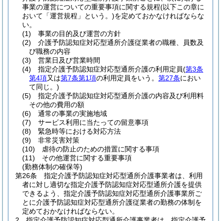
事業の運営についての重要事項に関する規程
(以下この章に
おいて「運営規程」という。)
を定めておかなければならな
い。
(1)
事業の目的及び運営の方針
(2)
介護予防認知症対応型通所介護従業者の職種、員数及
び職務の内容
(3)
営業日及び営業時間
(4)
指定介護予防認知症対応型通所介護の利用定員
(
第3条
第4項
又は
第7条第1項
の利用定員をいう。
第27条
におい
て同じ。)
(5)
指定介護予防認知症対応型通所介護の内容及び利用料
その他の費用の額
(6)
通常の事業の実施地域
(7)
サービス利用に当たっての留意事項
(8)
緊急時等における対応方法
(9)
非常災害対策
(10)
虐待の防止のための措置に関する事項
(11)
その他運営に関する重要事項
(勤務体制の確保等)
第26条
指定介護予防認知症対応型通所介護事業者は、利用
者に対し適切な指定介護予防認知症対応型通所介護を提供
できるよう、指定介護予防認知症対応型通所介護事業所ご
とに介護予防認知症対応型通所介護従業者の勤務の体制を
定めておかなければならない。
2
指定介護予防認知症対応型通所介護事業者は、指定介護予