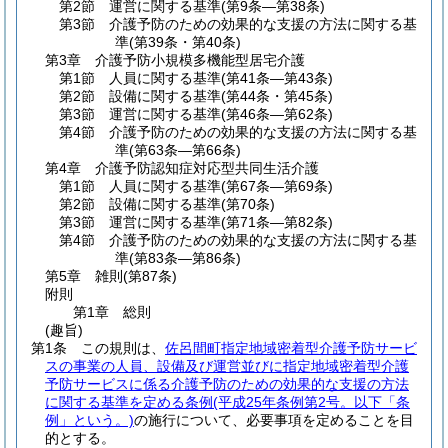
第2節
運営に関する基準
(第9条―第38条)
第3節
介護予防のための効果的な支援の方法に関する基
準
(第39条・第40条)
第3章
介護予防小規模多機能型居宅介護
第1節
人員に関する基準
(第41条―第43条)
第2節
設備に関する基準
(第44条・第45条)
第3節
運営に関する基準
(第46条―第62条)
第4節
介護予防のための効果的な支援の方法に関する基
準
(第63条―第66条)
第4章
介護予防認知症対応型共同生活介護
第1節
人員に関する基準
(第67条―第69条)
第2節
設備に関する基準
(第70条)
第3節
運営に関する基準
(第71条―第82条)
第4節
介護予防のための効果的な支援の方法に関する基
準
(第83条―第86条)
第5章
雑則
(第87条)
附則
第1章
総則
(趣旨)
第1条
この規則は、
佐呂間町指定地域密着型介護予防サービ
スの事業の人員、設備及び運営並びに指定地域密着型介護
予防サービスに係る介護予防のための効果的な支援の方法
に関する基準を定める条例
(平成25年条例第2号。以下「条
例」という。)
の施行について、必要事項を定めることを目
的とする。