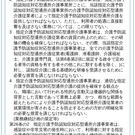
防認知症対応型通所介護事業所ごとに、当該指定介護予防
認知症対応型通所介護事業所の介護予防認知症対応型通所
介護従業者によって指定介護予防認知症対応型通所介護を
提供しなければならない。
ただし、利用者の処遇に直接影
響を及ぼさない業務については、この限りでない。
3
指定介護予防認知症対応型通所介護事業者は、介護予防認
知症対応型通所介護従業者の資質の向上のために、その研
修の機会を確保しなければならない。
その際、当該指定介
護予防認知症対応型通所介護事業者は、全ての介護予防認
知症対応型通所介護従業者
(看護師、准看護師、介護福祉
士、介護支援専門員、法第8条第2項に規定する政令で定め
る者等の資格を有する者その他これに類する者を除く。)
に
対し、認知症介護に係る基礎的な研修を受講させるために
必要な措置を講じなければならない。
4
指定介護予防認知症対応型通所介護事業者は、適切な指定
介護予防認知症対応型通所介護の提供を確保する観点か
ら、職場において行われる性的な言動又は優越的な関係を
背景とした言動であって業務上必要、かつ、相当な範囲を
超えたものにより介護予防認知症対応型通所介護従業者の
就業環境が害されることを防止するための方針の明確化等
の必要な措置を講じなければならない。
(業務継続計画の策定等)
第26条の2
指定介護予防認知症対応型通所介護事業者は、
感染症や非常災害の発生時において、利用者に対する指定