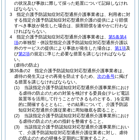
の状況及び事故に際して採った処置について記録しなけれ
ばならない。
3
指定介護予防認知症対応型通所介護事業者は、利用者に対
する指定介護予防認知症対応型通所介護の提供により賠償
すべき事故が発生した場合は、損害賠償を速やかに行わな
ければならない。
4
指定介護予防認知症対応型通所介護事業者は、
第5条第4
項
の単独型・併設型指定介護予防認知症対応型通所介護以
外のサービスの提供により事故が発生した場合は、
第1項
及
び
第2項
の規定に準じた必要な措置を講じなければならな
い。
(虐待の防止)
第35条の2
指定介護予防認知症対応型通所介護事業者は、
虐待の発生又はその再発を防止するため、
次の各号
に掲げ
る措置を講じなければならない。
(1)
当該指定介護予防認知症対応型通所介護事業所におけ
る虐待の防止のための対策を検討する委員会
(テレビ電話
装置等を活用して行うことができるものとする。)
を定期
的に開催するとともに、その結果について、介護予防認
知症対応型通所介護従業者に周知徹底を図ること。
(2)
当該指定介護予防認知症対応型通所介護事業所におけ
る虐待の防止のための指針を整備すること。
(3)
当該指定介護予防認知症対応型通所介護事業所におい
て、介護予防認知症対応型通所介護従業者に対し、虐待
の防止のための研修を定期的に実施すること。