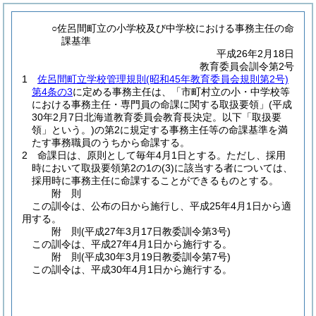
○佐呂間町立の小学校及び中学校における事務主任の命
課基準
平成26年2月18日
教育委員会訓令第2号
1
佐呂間町立学校管理規則
(昭和45年教育委員会規則第2号)
第4条の3
に定める事務主任は、「市町村立の小・中学校等
における事務主任・専門員の命課に関する取扱要領」
(平成
30年2月7日北海道教育委員会教育長決定。以下「取扱要
領」という。)
の第2に規定する事務主任等の命課基準を満
たす事務職員のうちから命課する。
2 命課日は、原則として毎年4月1日とする。ただし、採用
時において取扱要領第2の1の
(3)
に該当する者については、
採用時に事務主任に命課することができるものとする。
附
則
この訓令は、公布の日から施行し、平成25年4月1日から適
用する。
附
則
(平成27年3月17日
教委訓令第3号)
この訓令は、平成27年4月1日から施行する。
附
則
(平成30年3月19日
教委訓令第7号)
この訓令は、平成30年4月1日から施行する。