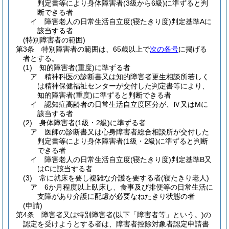
判定書等により身体障害者
(3級から6級)
に準ずると判
断できる者
イ
障害老人の日常生活自立度
(寝たきり度)
判定基準Aに
該当する者
(特別障害者の範囲)
第3条
特別障害者の範囲は、65歳以上で
次の各号
に掲げる
者とする。
(1)
知的障害者
(重度)
に準ずる者
ア
精神科医の診断書又は知的障害者更生相談所若しく
は精神保健福祉センターが交付した判定書等により、
知的障害者
(重度)
に準ずると判断できる者
イ
認知症高齢者の日常生活自立度区分が、Ⅳ又はMに
該当する者
(2)
身体障害者
(1級・2級)
に準ずる者
ア
医師の診断書又は心身障害者総合相談所が交付した
判定書等により身体障害者
(1級・2級)
に準ずると判断
できる者
イ
障害老人の日常生活自立度
(寝たきり度)
判定基準B又
はCに該当する者
(3)
常に就床を要し複雑な介護を要する者
(寝たきり老人)
ア
6か月程度以上臥床し、食事及び排便等の日常生活に
支障があり介護に配慮が必要なねたきり状態の者
(申請)
第4条
障害者又は特別障害者
(以下「障害者等」という。)
の
認定を受けようとする者は、障害者控除対象者認定申請書