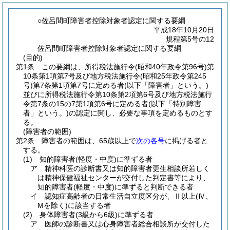
○佐呂間町障害者控除対象者認定に関する要綱
平成18年10月20日
規程第5号の12
佐呂間町障害者控除対象者認定に関する要綱
(目的)
第1条
この要綱は、所得税法施行令
(昭和40年政令第96号)
第
10条第1項第7号及び地方税法施行令
(昭和25年政令第245
号)
第7条第1項第7号に定める者
(以下「障害者」という。)
並びに所得税法施行令第10条第2項第6号及び地方税法施行
令第7条の15の7第1項第6号に定める者
(以下「特別障害
者」という。)
の認定に関し、必要な事項を定めるものとす
る。
(障害者の範囲)
第2条
障害者の範囲は、65歳以上で
次の各号
に掲げる者と
する。
(1)
知的障害者
(軽度・中度)
に準ずる者
ア
精神科医の診断書又は知的障害者更生相談所若しく
は精神保健福祉センターが交付した判定書等により、
知的障害者
(軽度・中度)
に準ずると判断できる者
イ
認知症高齢者の日常生活自立度区分が、Ⅱ以上
(Ⅳ、
Mを除く)
に該当する者
(2)
身体障害者
(3級から6級)
に準ずる者
ア
医師の診断書又は心身障害者総合相談所が交付した