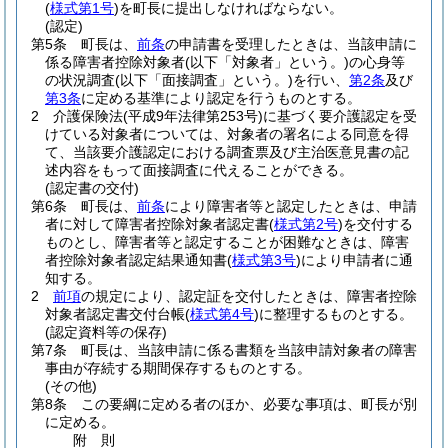
(
様式第1号
)
を町長に提出しなければならない。
(認定)
第5条
町長は、
前条
の申請書を受理したときは、当該申請に
係る障害者控除対象者
(以下「対象者」という。)
の心身等
の状況調査
(以下「面接調査」という。)
を行い、
第2条
及び
第3条
に定める基準により認定を行うものとする。
2
介護保険法
(平成9年法律第253号)
に基づく要介護認定を受
けている対象者については、対象者の署名による同意を得
て、当該要介護認定における調査票及び主治医意見書の記
述内容をもって面接調査に代えることができる。
(認定書の交付)
第6条
町長は、
前条
により障害者等と認定したときは、申請
者に対して障害者控除対象者認定書
(
様式第2号
)
を交付する
ものとし、障害者等と認定することが困難なときは、障害
者控除対象者認定結果通知書
(
様式第3号
)
により申請者に通
知する。
2
前項
の規定により、認定証を交付したときは、障害者控除
対象者認定書交付台帳
(
様式第4号
)
に整理するものとする。
(認定資料等の保存)
第7条
町長は、当該申請に係る書類を当該申請対象者の障害
事由が存続する期間保存するものとする。
(その他)
第8条
この要綱に定める者のほか、必要な事項は、町長が別
に定める。
附
則