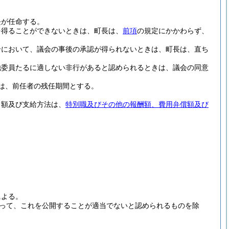
長が任命する。
を得ることができないときは、町長は、
前項
の規定にかかわらず、
合において、議会の事後の承認が得られないときは、町長は、直ち
他委員たるに適しない非行があると認められるときは、議会の同意
は、前任者の残任期間とする。
、額及び支給方法は、
特別職及びその他の報酬額、費用弁償額及び
による。
って、これを公開することが適当でないと認められるものを除