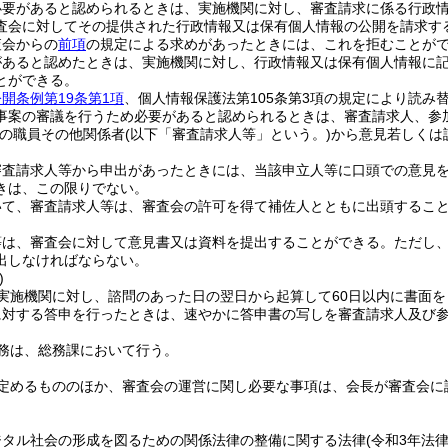
必要があると認められるときは、実施機関に対し、審査請求に係る行政
査会に対してその提供された行政情報又は保有個人情報の公開を請求す
査会からの
前項
の規定による求めがあったときには、これを拒むことが
があると認めたときは、実施機関に対し、行政情報又は保有個人情報に
とができる。
開条例第19条第1項
、個人情報保護法第105条第3項の規定により読み
事案の審議を行うため必要があると認められるときは、審査請求人、参
の職員その他関係者
(以下「審査請求人等」という。)
から意見若しくは
審査請求人等から申出があったときには、当該申立人等に口頭での意見
きは、この限りでない。
いて、審査請求人等は、審査会の許可を得て補佐人とともに出頭するこ
等は、審査会に対して意見書又は資料を提出することができる。
ただし
出しなければならない。
)
実施機関に対し、諮問のあった日の翌日から起算して60日以内に書面
に対する答申を行ったときは、速やかに答申書の写しを審査請求人及び
務は、総務課において行う。
定めるもののほか、審査会の運営に関し必要な事項は、会長が審査会に
ジタル社会の形成を図るための関係法律の整備に関する法律
(令和3年法律