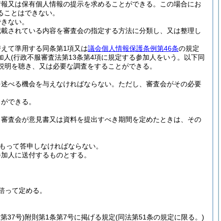
情報又は保有個人情報の提示を求めることができる。
この場合にお
ることはできない。
できない。
記載されている内容を審査会の指定する方法に分類し、又は整理し
替えて準用する同条第1項又は
議会個人情報保護条例第46条
の規定
加人
(行政不服審査法第13条第4項に規定する参加人をいう。以下同
説明を聴き、又は必要な調査をすることができる。
を述べる機会を与えなければならない。
ただし、審査会がその必要
とができる。
、審査会が意見書又は資料を提出すべき期間を定めたときは、その
をもって答申しなければならない。
参加人に送付するものとする。
諮って定める。
第37号)
附則第1条第7号に掲げる規定
(同法第51条の規定に限る。)