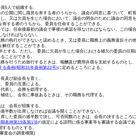
員5人で組織する。
報の公開に関し識見を有する者のうちから、議会の同意に基づいて、町
了し、又は欠員を生じた場合において、議会の閉会のために議会の同意
を有する者のうちから、委員を任命することができる。
いては、任命後最初の議会で事後の承認を得なければならない。
この場
しなければならない。
職務の執行ができないと認めるとき、又は委員に職務上の義務違反その
を解任することができる。
年とする。
ただし、委員に欠員が生じた場合における補欠の委員の任期
れることができる。
職務を行うため旅行するときは、報酬及び費用弁償を支給するものとし
する条例
(昭和31年条例第22号)
に定めるところによる。
会長及び副会長を置く。
は、委員の互選による。
を代表し、会務を総理する。
を補佐し、会長に事故あるときは、その職務を代理する。
議は、会長が招集する。
の過半数が出席しなければ会議を開くことができない。
出席した委員の過半数で決し、可否同数のときは、会長の決するところ
開条例第19条第1項
の規定による諮問に係る事案等を審議する会議であ
開するものとする。
審査会の調査権限)