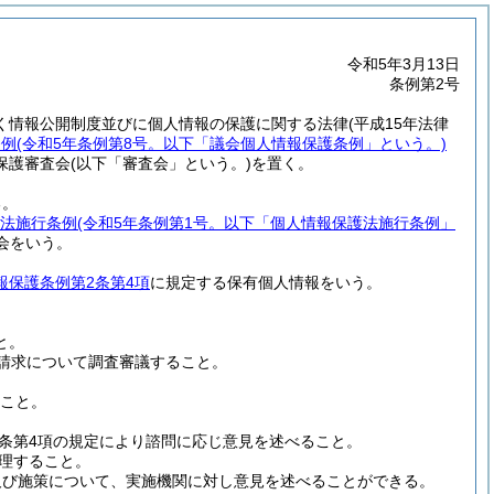
令和5年3月13日
条例第2号
く情報公開制度並びに個人情報の保護に関する法律
(平成15年法律
条例
(令和5年条例第8号。以下「議会個人情報保護条例」という。)
保護審査会
(以下「審査会」という。)
を置く。
る。
法施行条例
(令和5年条例第1号。以下「個人情報保護法施行条例」
会をいう。
報保護条例第2条第4項
に規定する保有個人情報をいう。
と。
査請求について調査審議すること。
こと。
7条第4項の規定により諮問に応じ意見を述べること。
理すること。
及び施策について、実施機関に対し意見を述べることができる。