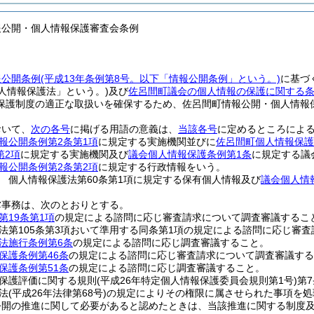
報公開・個人情報保護審査会条例
報公開条例
(平成13年条例第8号。以下「情報公開条例」という。)
に基づ
人情報保護法」という。)
及び
佐呂間町議会の個人情報の保護に関する
保護制度の適正な取扱いを確保するため、佐呂間町情報公開・個人情報
おいて、
次の各号
に掲げる用語の意義は、
当該各号
に定めるところによ
報公開条例第2条第1項
に規定する実施機関並びに
佐呂間町個人情報保護
第2項
に規定する実施機関及び
議会個人情報保護条例第1条
に規定する議
報公開条例第2条第2項
に規定する行政情報をいう。
 個人情報保護法第60条第1項に規定する保有個人情報及び
議会個人情
掌事務は、次のとおりとする。
第19条第1項
の規定による諮問に応じ審査請求について調査審議するこ
法第105条第3項おいて準用する同条第1項の規定による諮問に応じ審
法施行条例第6条
の規定による諮問に応じ調査審議すること。
保護条例第46条
の規定による諮問に応じ審査請求について調査審議する
保護条例第51条
の規定による諮問に応じ調査審議すること。
保護評価に関する規則
(平成26年特定個人情報保護委員会規則第1号)
第
法
(平成26年法律第68号)
の規定によりその権限に属させられた事項を処
公開の推進に関して必要があると認めたときは、当該推進に関する制度