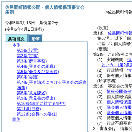
佐呂間町情報公開・個人情報保護審査会
条例
○佐呂間町情
令和5年3月13日 条例第2号
(設置)
(令和5年4月1日施行)
第1条
佐呂間町情
第57号。以下「個
条項目次
沿革
に基づく個人情報
本則
(定義)
第1条
(設置)
第2条
この条例に
第2条
(定義)
(1)
実施機関
情
第3条
(所掌事務)
という。)
第2条
第4条
(審査会の組織)
(2)
行政情報
情
第5条
(会長及び副会長)
(3)
保有個人情報
第6条
(会議)
(所掌事務)
第7条
(審査請求における審査会の調査
第3条
審査会の所
権限)
(1)
情報公開条例
第8条
(意見陳述)
(2)
個人情報保護
第9条
(意見書の提出)
(3)
個人情報保護
第10条
(諮問に対する答申)
(4)
議会個人情報
第11条
(庶務)
(5)
議会個人情報
第12条
(会長への委任)
(6)
特定個人情報
附則
(7)
行政不服審査
2
審査会は、情報