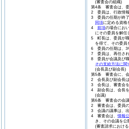
(審査会の組織)
第4条
審査会は、委
2
委員は、行政情
3
委員の任期が終
同項
に定める資格
4
前項
の場合にお
にその委員を解任
5
町長は、委員が
を得て、その委員
6
委員の任期は、3
7
委員は、再任さ
8
委員が会議及び
その支給方法に関
(会長及び副会長)
第5条
審査会に、
2
会長及び副会長
3
会長は、審査会
4
副会長は、会長
(会議)
第6条
審査会の会
2
審査会は、委員
3
会議の議事は、
4
審査会は、
情報公
き、その会議を公
(審査請求における