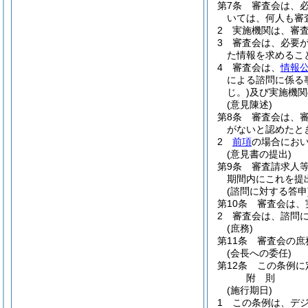
第7条
審査会は、
いては、何人も審
2
実施機関は、審
3
審査会は、必要
た情報を求めるこ
4
審査会は、
情報公
による諮問に係る
じ。)
及び実施機関
(意見陳述)
第8条
審査会は、
がないと認めたと
2
前項
の場合にお
(意見書の提出)
第9条
審査請求人
期間内にこれを提
(諮問に対する答申
第10条
審査会は、
2
審査会は、諮問
(庶務)
第11条
審査会の庶
(会長への委任)
第12条
この条例に
附
則
(施行期日)
1
この条例は、デ