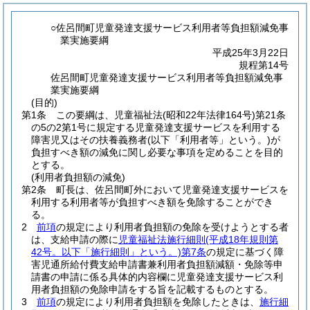
○佐呂間町児童発達支援サービス利用者等負担額減免事
業実施要綱
平成25年3月22日
規程第14号
佐呂間町児童発達支援サービス利用者等負担額減免事
業実施要綱
(目的)
第1条
この要綱は、児童福祉法
(昭和22年法律164号)
第21条
の5の2第1号に規定する児童発達支援サービスを利用する
障害児又はその扶養義務者
(以下「利用者等」という。)
が
負担すべき額の減免に関し必要な事項を定めることを目的
とする。
(利用者負担額の減免)
第2条
町長は、佐呂間町外において児童発達支援サービスを
利用する利用者等が負担すべき額を免除することができ
る。
2
前項
の規定により利用者負担額の免除を受けようとする者
は、支給申請の際に
児童福祉法施行細則
(平成18年規則第
42号。以下「施行細則」という。)
第7条
の規定に基づく障
害児通所給付費支給申請書兼利用者負担額減額・免除等申
請書の申請に係る具体的内容欄に児童発達支援サービス利
用者負担額の免除申請をする旨を記載するものとする。
3
前項
の規定により利用者負担額を免除したときは、
施行細