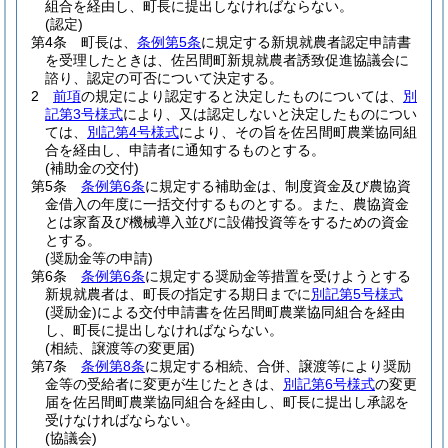
組合を経由し、町長に提出しなければならない。
(認定)
第4条
町長は、
条例第5条
に規定する新規就農者認定申請書
を受理したときは、佐呂間町新規就農者誘致促進協議会に
諮り、認定の可否について決定する。
2
前項
の規定により認定すると決定したものについては、
別
記第3号様式
により、又は認定しないと決定したものについ
ては、
別記第4号様式
により、その旨を佐呂間町農業協同組
合を経由し、申請者に通知するものとする。
(補助金の交付)
第5条
条例第6条
に規定する補助金は、制度資金及び農協資
金借入の年度に一括交付するものとする。
また、農協資金
とは家畜及び機械導入並びに設備投資等をするための資金
とする。
(奨励金等の申請)
第6条
条例第6条
に規定する奨励金等措置を受けようとする
新規就農者は、町長の指定する期日までに
別記第5号様式
(奨励金)
による交付申請書を佐呂間町農業協同組合を経由
し、町長に提出しなければならない。
(相続、譲渡等の変更届)
第7条
条例第8条
に規定する相続、合併、譲渡等により奨励
金等の受給者に変更が生じたときは、
別記第6号様式
の変更
届を佐呂間町農業協同組合を経由し、町長に提出し承認を
受けなければならない。
(協議会)