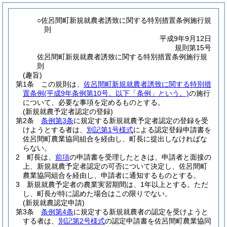
○佐呂間町新規就農者誘致に関する特別措置条例施行規
則
平成9年9月12日
規則第15号
佐呂間町新規就農者誘致に関する特別措置条例施行規
則
(趣旨)
第1条
この規則は、
佐呂間町新規就農者誘致に関する特別措
置条例
(平成9年条例第10号。以下「条例」という。)
の施行
について、必要な事項を定めるものとする。
(新規就農予定者認定の登録)
第2条
条例第3条
に規定する新規就農予定者認定の登録を受
けようとする者は、
別記第1号様式
による認定登録申請書を
佐呂間町農業協同組合を経由し、町長に提出しなければな
らない。
2
町長は、
前項
の申請書を受理したときは、申請者と面接の
上、新規就農予定者認定の可否について決定し、佐呂間町
農業協同組合を経由し、申請者に通知するものとする。
3
新規就農予定者の農業実習期間は、1年以上とする。
ただ
し、町長が特に認めた場合はこの限りでない。
(新規就農認定申請)
第3条
条例第4条
に規定する新規就農者の認定を受けようと
する者は、
別記第2号様式
の認定申請書を佐呂間町農業協同