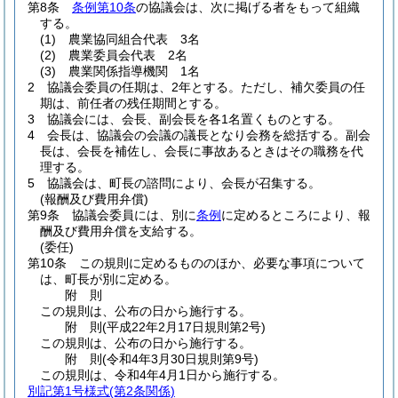
第8条
条例第10条
の協議会は、次に掲げる者をもって組織
する。
(1)
農業協同組合代表 3名
(2)
農業委員会代表 2名
(3)
農業関係指導機関 1名
2
協議会委員の任期は、2年とする。
ただし、補欠委員の任
期は、前任者の残任期間とする。
3
協議会には、会長、副会長を各1名置くものとする。
4
会長は、協議会の会議の議長となり会務を総括する。
副会
長は、会長を補佐し、会長に事故あるときはその職務を代
理する。
5
協議会は、町長の諮問により、会長が召集する。
(報酬及び費用弁償)
第9条
協議会委員には、別に
条例
に定めるところにより、報
酬及び費用弁償を支給する。
(委任)
第10条
この規則に定めるもののほか、必要な事項について
は、町長が別に定める。
附
則
この規則は、公布の日から施行する。
附
則
(平成22年2月17日
規則第2号)
この規則は、公布の日から施行する。
附
則
(令和4年3月30日
規則第9号)
この規則は、令和4年4月1日から施行する。
別記第1号様式
(第2条関係)