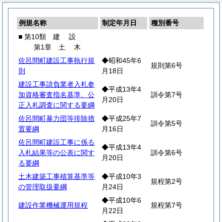
例規名称
制定年月日
種別番号
■ 第10類
建
設
第1章
土
木
佐呂間町建設工事執行規
◆昭和45年6
規則第6号
則
月18日
建設工事請負業者入札参
◆平成13年4
加資格審査指名基準、公
訓令第7号
月20日
正入札調査に関する要綱
佐呂間町暴力団等排除措
◆平成25年7
訓令第5号
置要綱
月16日
佐呂間町建設工事に係る
◆平成13年4
入札結果等の公表に関す
訓令第6号
月20日
る要綱
土木建築工事積算基準等
◆平成10年3
規程第2号
の管理取扱要綱
月24日
◆平成10年6
建設作業機械運用規程
規程第7号
月22日