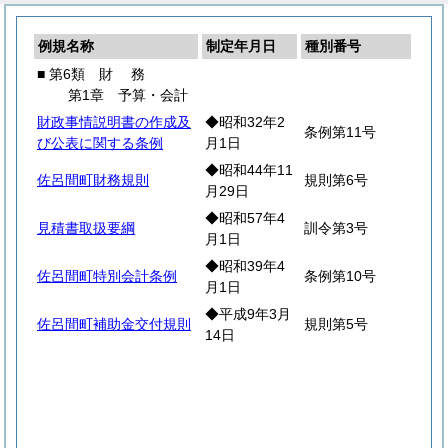
例規名称
制定年月日
種別番号
■ 第6類
財
務
第1章 予算・会計
財政事情説明書の作成及
◆昭和32年2
条例第11号
び公表に関する条例
月1日
◆昭和44年11
佐呂間町財務規則
規則第6号
月29日
◆昭和57年4
見積書取扱要綱
訓令第3号
月1日
◆昭和39年4
佐呂間町特別会計条例
条例第10号
月1日
◆平成9年3月
佐呂間町補助金交付規則
規則第5号
14日