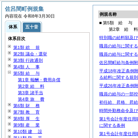
佐呂間町例規集
例規名称
内容現在 令和8年3月30日
■ 第5類
給
与
体系
五十音
第2章
給
特別職の給料額及び
体系目次
職員の給与に関する
第1類
総
規
第2類 議会・選挙
職員の給与に関する
第3類 行政通則
佐呂間町給与条例附
第4類
人
事
平成18年改正条例
第5類
給
与
る給料に関する規則
第1章 報酬・費用弁償
平成26年改正条例
第2章
給
料
第3章 諸手当
職員の給与の一部控
第4章
旅
費
初任給、昇格、昇給
第6類
財
務
時間外勤務命令及び
第7類
教
育
第8類
厚
生
第1号会計年度任用
第9類
産
業
に関する条例
第10類
建
設
第1号会計年度任用