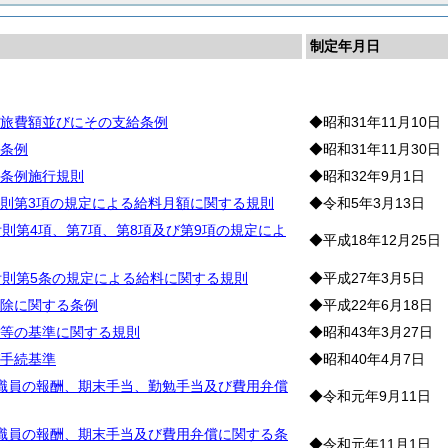
制定年月日
料
旅費額並びにその支給条例
◆昭和31年11月10日
条例
◆昭和31年11月30日
条例施行規則
◆昭和32年9月1日
則第3項の規定による給料月額に関する規則
◆令和5年3月13日
附則第4項、第7項、第8項及び第9項の規定によ
◆平成18年12月25日
附則第5条の規定による給料に関する規則
◆平成27年3月5日
除に関する条例
◆平成22年6月18日
等の基準に関する規則
◆昭和43年3月27日
手続基準
◆昭和40年4月7日
職員の報酬、期末手当、勤勉手当及び費用弁償
◆令和元年9月11日
職員の報酬、期末手当及び費用弁償に関する条
◆令和元年11月1日