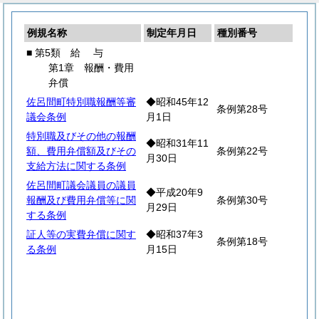
例規名称
制定年月日
種別番号
■ 第5類
給
与
第1章 報酬・費用
弁償
佐呂間町特別職報酬等審
◆昭和45年12
条例第28号
議会条例
月1日
特別職及びその他の報酬
◆昭和31年11
額、費用弁償額及びその
条例第22号
月30日
支給方法に関する条例
佐呂間町議会議員の議員
◆平成20年9
報酬及び費用弁償等に関
条例第30号
月29日
する条例
証人等の実費弁償に関す
◆昭和37年3
条例第18号
る条例
月15日